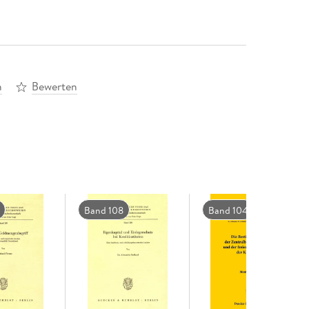
n
Bewerten
Band 108
Band 104