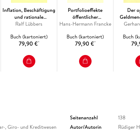
Inflation, Beschäftigung
Portfolioeffekte
Der o
und rationale
öffentlicher
Geldmeng
Erwartungen.
Ralf Lübbers
Hans-Hermann Francke
Kreditnahme.
Gerhar
Buch (kartoniert)
Buch (kartoniert)
Buch (k
79,90 €
79,90 €
79,
*
*
Seitenanzahl
138
r-, Giro- und Kreditwesen
Autor/Autorin
Rüdiger H