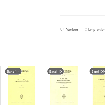
Merken
Empfehle
Band 114
Band 110
Band 109