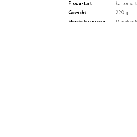
Produktart
kartoniert
Gewicht
220 g
Herstelleradresse
Duncker 
12165 Ber