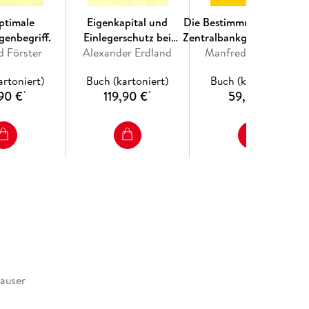
ptimale
Eigenkapital und
Die Bestimmungsgründe d
enbegriff.
Einlegerschutz bei
Zentralbankgeldbeschaff
d Förster
Alexander Erdland
Kreditinstituten.
Manfred Hartmann
und der freien
Liquiditätsreserven der
artoniert)
Buch (kartoniert)
Buch (kartoniert)
Kreditinstitute.
90 €
119,90 €
59,90 €
*
*
*
auser