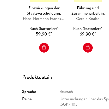
Zinswirkungen der
Führung und
Staatsverschuldung.
Zusammenarbeit in
Hans-Hermann Francke, Dieter Friedrich
Sparkassen-Zweigstellen.
Gerald Knabe
Buch (kartoniert)
Buch (kartoniert)
59,90 €
69,90 €
*
*
Produktdetails
Sprache
deutsch
Reihe
Untersuchungen über das Spa
(SGK), 103