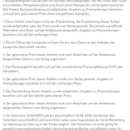
Mängelexemplare sind Bücher mit leichten Beschädigungen, die das Lesen aber nicht
1
einschränken. Mängelexemplare sind durch einen Stempel als solche gekennzeichnet.
Die frühere Buchpreisbindung ist aufgehoben. Angaben zu Preissenkungen beziehen
sich auf den gebundenen Preis eines mangelfreien Exemplars.
Diese Artikel unterliegen nicht der Preisbindung, die Preisbindung dieser Artikel
2
wurde aufgehoben oder der Preis wurde vom Verlag gesenkt. Die jeweils zutreffende
Alternative wird Ihnen auf der Artikelseite dargestellt. Angaben zu Preissenkungen
beziehen sich auf den vorherigen Preis.
Durch Öffnen der Leseprobe willigen Sie ein, dass Daten an den Anbieter der
3
Leseprobe übermittelt werden.
Der gebundene Preis dieses Artikels wird nach Ablauf des auf der Artikelseite
4
dargestellten Datums vom Verlag angehoben.
Der Preisvergleich bezieht sich auf die unverbindliche Preisempfehlung (UVP) des
5
Herstellers.
Der gebundene Preis dieses Artikels wurde vom Verlag gesenkt. Angaben zu
6
Preissenkungen beziehen sich auf den vorherigen Preis.
Die Preisbindung dieses Artikels wurde aufgehoben. Angaben zu Preissenkungen
7
beziehen sich auf den letzten gebundenen Preis.
Der gebundene Preis dieses Artikels wird nach Ablauf des auf der Artikelseite
8
dargestellten Datums vom Verlag angehoben.
Ihr Gutschein SOMMER13 gilt bis einschließlich 10.08.2026. Sie können den
12
Gutschein ausschließlich online einlösen unter www.hugendubel.de. Keine Bestellung
zur Abholung mit Zahlung in der Filiale möglich. Der Gutschein ist nicht gültig für
gesetzlich preisgebundene Artikel (deutschsprachige Bücher und eBooks) sowie für