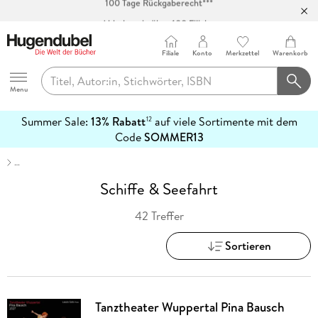
Abholung in über 100 Filialen
Filiale
Konto
Merkzettel
Warenkorb
Hugendubel
Menu
Summer Sale:
13% Rabatt
auf viele Sortimente mit dem
12
mehr
Code
SOMMER13
erfahren
…
Schiffe & Seefahrt
42 Treffer
Sortieren
Tanztheater Wuppertal Pina Bausch