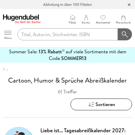
Abholung in über 100 Filialen
Filiale
Konto
Merkzettel
Warenkorb
Hugendubel
Menu
Summer Sale:
13% Rabatt
auf viele Sortimente mit dem
12
mehr
Code
SOMMER13
erfahren
…
Cartoon, Humor & Sprüche Abreißkalender
61 Treffer
Sortieren
Liebe ist... Tagesabreißkalender 2027: