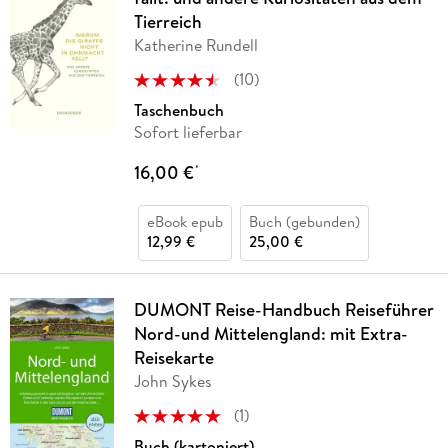
Tierreich
Katherine Rundell
(
10
)
Taschenbuch
Sofort lieferbar
16,00 €
*
eBook epub
Buch (gebunden)
12,99 €
25,00 €
DUMONT Reise-Handbuch Reiseführer
Nord-und Mittelengland: mit Extra-
Reisekarte
John Sykes
(
1
)
Buch (kartoniert)