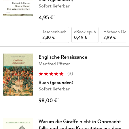
Sofort lieferbar
4,95 €
*
Taschenbuch
eBook epub
Hörbuch Dow
2,30 €
0,49 €
2,99 €
Englische Renaissance
Manfred Pfister
(
3
)
Buch (gebunden)
Sofort lieferbar
98,00 €
*
Warum die Giraffe nicht in Ohnmacht
fällt: und andere Kuriositäten aus dem