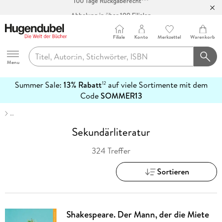
Abholung in über 100 Filialen
Filiale
Konto
Merkzettel
Warenkorb
Hugendubel
Menu
Summer Sale:
13% Rabatt
auf viele Sortimente mit dem
12
mehr
Code
SOMMER13
erfahren
…
Sekundärliteratur
324 Treffer
Sortieren
Shakespeare. Der Mann, der die Miete