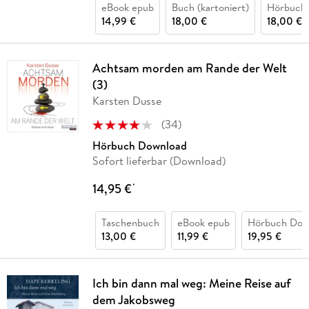
eBook epub
Buch (kartoniert)
Hörbuch
14,99 €
18,00 €
18,00 €
Achtsam morden am Rande der Welt
(3)
Karsten Dusse
(
34
)
Hörbuch Download
Sofort lieferbar (Download)
14,95 €
*
Taschenbuch
eBook epub
Hörbuch Dow
13,00 €
11,99 €
19,95 €
Ich bin dann mal weg: Meine Reise auf
dem Jakobsweg