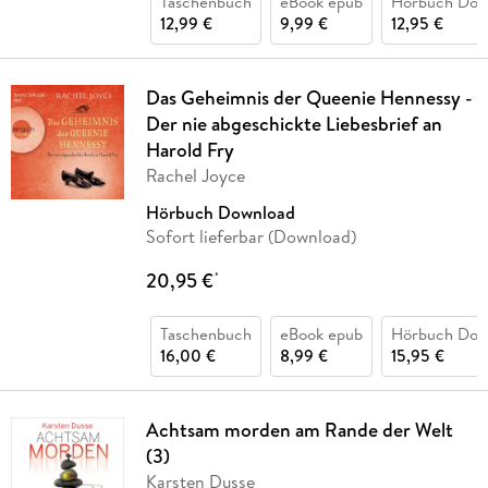
Taschenbuch
eBook epub
Hörbuch Dow
12,99 €
9,99 €
12,95 €
Das Geheimnis der Queenie Hennessy -
Der nie abgeschickte Liebesbrief an
Harold Fry
Rachel Joyce
Hörbuch Download
Sofort lieferbar (Download)
20,95 €
*
Taschenbuch
eBook epub
Hörbuch Dow
16,00 €
8,99 €
15,95 €
Achtsam morden am Rande der Welt
(3)
Karsten Dusse