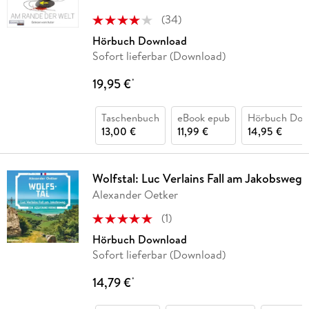
(
34
)
Hörbuch Download
Sofort lieferbar (Download)
19,95 €
*
Taschenbuch
eBook epub
Hörbuch Dow
13,00 €
11,99 €
14,95 €
Wolfstal: Luc Verlains Fall am Jakobsweg
Alexander Oetker
(
1
)
Hörbuch Download
Sofort lieferbar (Download)
14,79 €
*