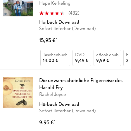
Hape Kerkeling
(
432
)
Hörbuch Download
Sofort lieferbar (Download)
15,95 €
*
Taschenbuch
DVD
eBook epub
Hö
14,00 €
9,49 €
9,99 €
24
Die unwahrscheinliche Pilgerreise des
Harold Fry
Rachel Joyce
Hörbuch Download
Sofort lieferbar (Download)
9,95 €
*