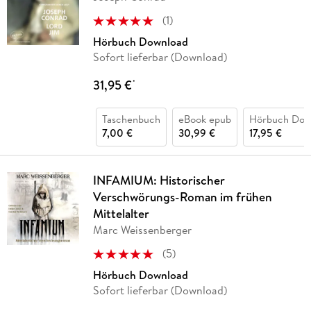
(
1
)
Hörbuch Download
Sofort lieferbar (Download)
31,95 €
*
Taschenbuch
eBook epub
Hörbuch Dow
7,00 €
30,99 €
17,95 €
INFAMIUM: Historischer
Verschwörungs-Roman im frühen
Mittelalter
Marc Weissenberger
(
5
)
Hörbuch Download
Sofort lieferbar (Download)