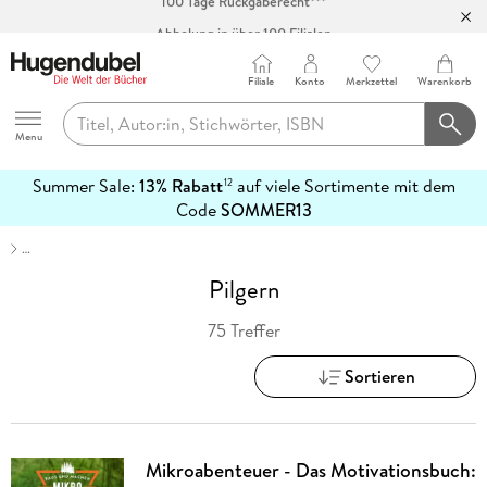
Abholung in über 100 Filialen
Filiale
Konto
Merkzettel
Warenkorb
Hugendubel
Menu
Summer Sale:
13% Rabatt
auf viele Sortimente mit dem
12
mehr
Code
SOMMER13
erfahren
…
Pilgern
75 Treffer
Sortieren
Mikroabenteuer - Das Motivationsbuch: