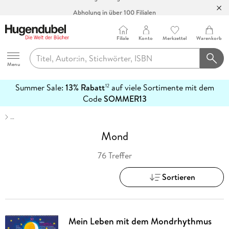
Abholung in über 100 Filialen
Filiale
Konto
Merkzettel
Warenkorb
Hugendubel
Menu
Summer Sale:
13% Rabatt
auf viele Sortimente mit dem
12
mehr
Code
SOMMER13
erfahren
…
Mond
76 Treffer
Sortieren
Mein Leben mit dem Mondrhythmus