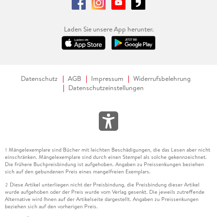
Laden Sie unsere App herunter.
Datenschutz
AGB
Impressum
Widerrufsbelehrung
Datenschutzeinstellungen
Mängelexemplare sind Bücher mit leichten Beschädigungen, die das Lesen aber nicht
1
einschränken. Mängelexemplare sind durch einen Stempel als solche gekennzeichnet.
Die frühere Buchpreisbindung ist aufgehoben. Angaben zu Preissenkungen beziehen
sich auf den gebundenen Preis eines mangelfreien Exemplars.
Diese Artikel unterliegen nicht der Preisbindung, die Preisbindung dieser Artikel
2
wurde aufgehoben oder der Preis wurde vom Verlag gesenkt. Die jeweils zutreffende
Alternative wird Ihnen auf der Artikelseite dargestellt. Angaben zu Preissenkungen
beziehen sich auf den vorherigen Preis.