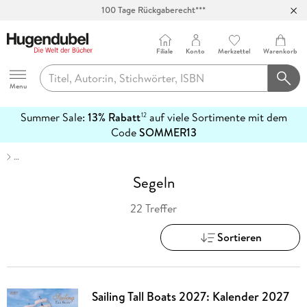
100 Tage Rückgaberecht***
Abholung in über 100 Filialen
Filiale
Konto
Merkzettel
Warenkorb
Hugendubel
Menu
Summer Sale:
13% Rabatt
auf viele Sortimente mit dem
12
mehr
Code
SOMMER13
erfahren
…
Segeln
22 Treffer
Sortieren
Sailing Tall Boats 2027: Kalender 2027