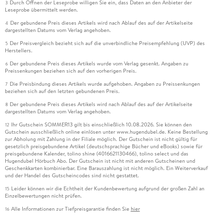
Durch Öffnen der Leseprobe willigen Sie ein, dass Daten an den Anbieter der
3
Leseprobe übermittelt werden.
Der gebundene Preis dieses Artikels wird nach Ablauf des auf der Artikelseite
4
dargestellten Datums vom Verlag angehoben.
Der Preisvergleich bezieht sich auf die unverbindliche Preisempfehlung (UVP) des
5
Herstellers.
Der gebundene Preis dieses Artikels wurde vom Verlag gesenkt. Angaben zu
6
Preissenkungen beziehen sich auf den vorherigen Preis.
Die Preisbindung dieses Artikels wurde aufgehoben. Angaben zu Preissenkungen
7
beziehen sich auf den letzten gebundenen Preis.
Der gebundene Preis dieses Artikels wird nach Ablauf des auf der Artikelseite
8
dargestellten Datums vom Verlag angehoben.
Ihr Gutschein SOMMER13 gilt bis einschließlich 10.08.2026. Sie können den
12
Gutschein ausschließlich online einlösen unter www.hugendubel.de. Keine Bestellung
zur Abholung mit Zahlung in der Filiale möglich. Der Gutschein ist nicht gültig für
gesetzlich preisgebundene Artikel (deutschsprachige Bücher und eBooks) sowie für
preisgebundene Kalender, tolino shine (4016621130466), tolino select und das
Hugendubel Hörbuch Abo. Der Gutschein ist nicht mit anderen Gutscheinen und
Geschenkkarten kombinierbar. Eine Barauszahlung ist nicht möglich. Ein Weiterverkauf
und der Handel des Gutscheincodes sind nicht gestattet.
Leider können wir die Echtheit der Kundenbewertung aufgrund der großen Zahl an
15
Einzelbewertungen nicht prüfen.
Alle Informationen zur Tiefpreisgarantie finden Sie
hier
16