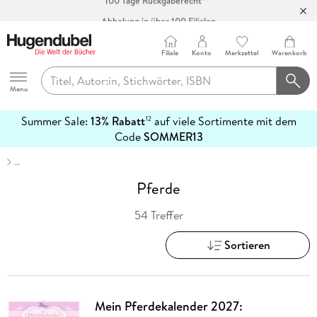
Abholung in über 100 Filialen
Filiale
Konto
Merkzettel
Warenkorb
Hugendubel
Menu
Summer Sale:
13% Rabatt
auf viele Sortimente mit dem
12
mehr
Code
SOMMER13
erfahren
…
Pferde
54 Treffer
Sortieren
Mein Pferdekalender 2027: