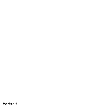
Produktart
EBOOK
Dateiformat
EPUB
ISBN
9783958341746
Portrait