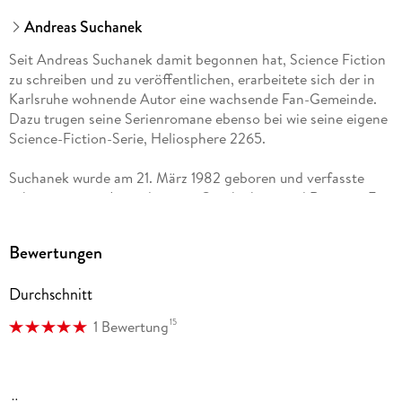
Andreas Suchanek
Seit Andreas Suchanek damit begonnen hat, Science Fiction
zu schreiben und zu veröffentlichen, erarbeitete sich der in
Karlsruhe wohnende Autor eine wachsende Fan-Gemeinde.
Dazu trugen seine Serienromane ebenso bei wie seine eigene
Science-Fiction-Serie, Heliosphere 2265.
Suchanek wurde am 21. März 1982 geboren und verfasste
schon in seiner Jugend eigene Geschichten und Romane. Er
machte sein Fachabitur, schloss erfolgreich eine Ausbildung
im IT-Bereich ab und absolvierte ein Studium der Informatik;
Bewertungen
danach arbeitete er freiberuflich sowie als Angestellter in
verschiedenen Firmen. Parallel dazu schrieb er an seinen
Durchschnitt
eigenen Romanen weiter und veröffentlichte
Kurzgeschichten in Anthologien der Genres Mystery und
15
1 Bewertung
Steampunk.
Seine erste professionelle Veröffentlichung erfolgte im
Oktober 2010: Suchanek wurde einer der Autoren der