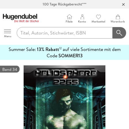
100 Tage Rückgaberecht***
Abholung in über 100 Filialen
Filiale
Konto
Merkzettel
Warenkorb
Hugendubel
Menu
Summer Sale:
13% Rabatt
auf viele Sortimente mit dem
12
mehr
Code
SOMMER13
erfahren
Band 34