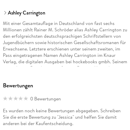
Ashley Carrington
Mit einer Gesamtauflage in Deutschland von fast sechs
Millionen zählt Rainer M. Schröder alias Ashley Carrington zu
den erfolgreichsten deutschsprachigen Schriftstellern von
Jugendbüchern sowie historischen Gesellschaftsromanen für
Erwachsene. Letztere erschienen unter seinem zweiten, im
Pass eingetragenen Namen Ashley Carrington im Knaur
Verlag, die digitalen Ausgaben bei hockebooks gmbh. Seinem
unter diesem Pseudonym verfassten Roman »Unter dem
Jacarandabaum« wurde die besondere Auszeichnung zuteil,
von der Bundeszentrale für politische Bildung in der
Bewertungen
Broschüre »Das 20. Jahrhundert in 100 Romanen« (Stiftung
Lesen/Leseempfehlungen Nr. 112) zu den 100 lesenswerten
0 Bewertungen
Romane der Weltliteratur des 20. Jahrhunderts gezählt zu
werden. Rainer M. Schröder lebt an der Atlantikküste von
Es wurden noch keine Bewertungen abgegeben. Schreiben
Florida.
Sie die erste Bewertung zu "Jessica" und helfen Sie damit
anderen bei der Kaufentscheidung.