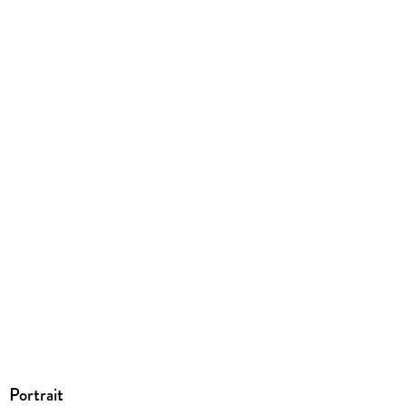
9783957512437
Portrait