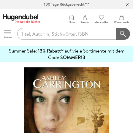
100 Tage Rückgaberecht***
Abholung in über 100 Filialen
Filiale
Konto
Merkzettel
Warenkorb
Hugendubel
Menu
Summer Sale:
13% Rabatt
auf viele Sortimente mit dem
12
mehr
Code
SOMMER13
erfahren