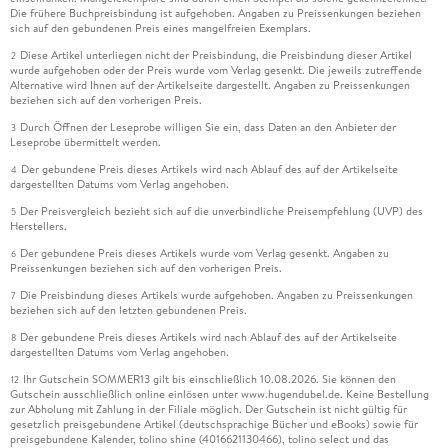
Die frühere Buchpreisbindung ist aufgehoben. Angaben zu Preissenkungen beziehen
sich auf den gebundenen Preis eines mangelfreien Exemplars.
Diese Artikel unterliegen nicht der Preisbindung, die Preisbindung dieser Artikel
2
wurde aufgehoben oder der Preis wurde vom Verlag gesenkt. Die jeweils zutreffende
Alternative wird Ihnen auf der Artikelseite dargestellt. Angaben zu Preissenkungen
beziehen sich auf den vorherigen Preis.
Durch Öffnen der Leseprobe willigen Sie ein, dass Daten an den Anbieter der
3
Leseprobe übermittelt werden.
Der gebundene Preis dieses Artikels wird nach Ablauf des auf der Artikelseite
4
dargestellten Datums vom Verlag angehoben.
Der Preisvergleich bezieht sich auf die unverbindliche Preisempfehlung (UVP) des
5
Herstellers.
Der gebundene Preis dieses Artikels wurde vom Verlag gesenkt. Angaben zu
6
Preissenkungen beziehen sich auf den vorherigen Preis.
Die Preisbindung dieses Artikels wurde aufgehoben. Angaben zu Preissenkungen
7
beziehen sich auf den letzten gebundenen Preis.
Der gebundene Preis dieses Artikels wird nach Ablauf des auf der Artikelseite
8
dargestellten Datums vom Verlag angehoben.
Ihr Gutschein SOMMER13 gilt bis einschließlich 10.08.2026. Sie können den
12
Gutschein ausschließlich online einlösen unter www.hugendubel.de. Keine Bestellung
zur Abholung mit Zahlung in der Filiale möglich. Der Gutschein ist nicht gültig für
gesetzlich preisgebundene Artikel (deutschsprachige Bücher und eBooks) sowie für
preisgebundene Kalender, tolino shine (4016621130466), tolino select und das