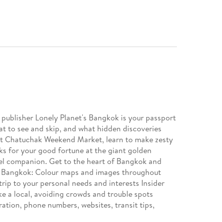
e publisher Lonely Planet's Bangkok is your passport
at to see and skip, and what hidden discoveries
at Chatuchak Weekend Market, learn to make zesty
ks for your good fortune at the giant golden
vel companion. Get to the heart of Bangkok and
's Bangkok: Colour maps and images throughout
 trip to your personal needs and interests Insider
ke a local, avoiding crowds and trouble spots
eration, phone numbers, websites, transit tips,
, sleeping, sightseeing, going out, shopping, hidden