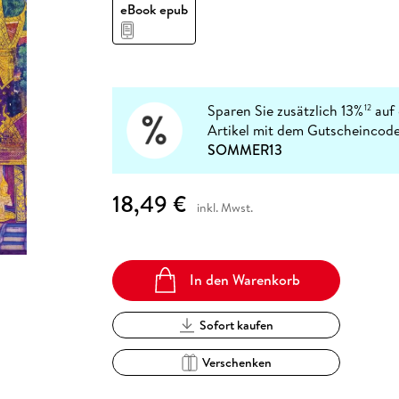
Fremdsprachige Bücher
eBook epub
n Lernhilfen
 Jugendbücher
eiber
Hörbuch Downloads im Bundle
cher
 Vergleich
 Puzzlezubehör
Lernen
New Adult
STABILO
Taschenbücher
hilfen
hriller
 Backen
er
lender
Ratgeber
op
hriller
Romance
Sachbücher
Sparen Sie zusätzlich 13%
auf 
12
precher:innen
Artikel mit dem Gutscheincode
Science Fiction
SOMMER13
Fremdsprachige Bücher
18,49 €
inkl. Mwst.
In den Warenkorb
Sofort kaufen
Verschenken