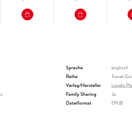
and reviews Add notes to personalise your gu
Bookmarks and speedy search capabilities get 
recommendations' websites Zoom-in maps and i
Important Notice: The digital edition of this 
physical edition.
Sprache
englisch
Reihe
Travel Gu
Verlag/Hersteller
Lonely Pl
tz
Family Sharing
Ja
Dateiformat
EPUB