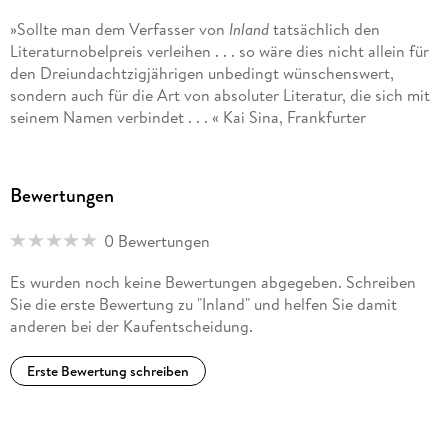
»Sollte man dem Verfasser von
Inland
tatsächlich den
Literaturnobelpreis verleihen . . . so wäre dies nicht allein für
den Dreiundachtzigjährigen unbedingt wünschenswert,
sondern auch für die Art von absoluter Literatur, die sich mit
seinem Namen verbindet . . . « Kai Sina, Frankfurter
Allgemeine Zeitung
»Mit seiner kunstvollen Verwendung von Zeichen, Zitaten,
Bewertungen
sich wiederholenden Motiven, Bildern und
Gedankenschleifen führt [Murnane] uns in ein
0 Bewertungen
Spiegelkabinett der produktiven Verunsicherung.
Letztendlich ist dieses Buch eine Demonstration der
Es wurden noch keine Bewertungen abgegeben. Schreiben
unendlichen Möglichkeiten von Literatur, « Angela Gutzeit,
Sie die erste Bewertung zu "Inland" und helfen Sie damit
Deutschlandfunk
anderen bei der Kaufentscheidung.
». . . ein magischer Wunderladen der Literatur, wo alles mehr
Erste Bewertung schreiben
ist, als geschrieben steht. « Elmar Krekeler, WELT AM
SONNTAG
»Tief führt einen der Autor in ein Labyrinth aus Erinnertem,