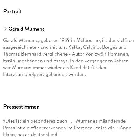
Portrait
Gerald Murnane
Gerald Murnane, geboren 1939 in Melbourne, ist der vielfach
ausgezeichnete - und mit u. a. Kafka, Calvino, Borges und
Thomas Bernhard verglichene - Autor von zwölf Romanen,
Erzählungsbänden und Essays. In den vergangenen Jahren
war Murnane immer wieder als Kandidat für den
Literaturnobelpreis gehandelt worden.
Rainer G. Schmidt übersetzte Werke von Herman Melville,
Wallace Stevens, Joseph Conrad, Victor Hugo, Victor
Pressestimmen
Segalen und Henri Michaux. Für seine Arbeit ist er vielfach
ausgezeichnet worden. Bis zu seinem Tod lebte er in Berlin,
»Dies ist ein besonderes Buch . . . Murnanes mäandernde
wo er am 9. April 2025 verstarb.
Prosa ist ein Wiedererkennen im Fremden. Er ist wir. « Anne
Hahn, neues deutschland