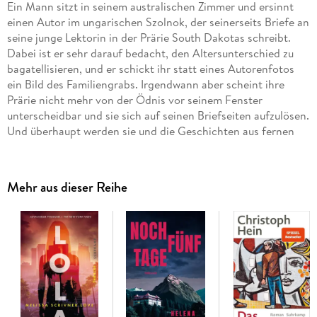
Ein Mann sitzt in seinem australischen Zimmer und ersinnt
einen Autor im ungarischen Szolnok, der seinerseits Briefe an
seine junge Lektorin in der Prärie South Dakotas schreibt.
Dabei ist er sehr darauf bedacht, den Altersunterschied zu
bagatellisieren, und er schickt ihr statt eines Autorenfotos
ein Bild des Familiengrabs. Irgendwann aber scheint ihre
Prärie nicht mehr von der Ödnis vor seinem Fenster
unterscheidbar und sie sich auf seinen Briefseiten aufzulösen.
Und überhaupt werden sie und die Geschichten aus fernen
Ländern bald von schmerzhaften Kindheitserinnerungen an
ein Mädchen aus der Nachbarschaft überschrieben.
Mehr aus dieser Reihe
Gerald Murnane ist der große Solitär der englischsprachigen
Literatur und
Inland
sein murnaneskester Roman. Ein Roman
über Sehnsucht und Schuld, über das, was uns allen in die
Kindheit scheint und worin noch niemand gewesen ist -
Tastgesten an den beweglichen Grenzverläufen zwischen
ausufernder Innenwelt und eingebildeter Außenwelt.