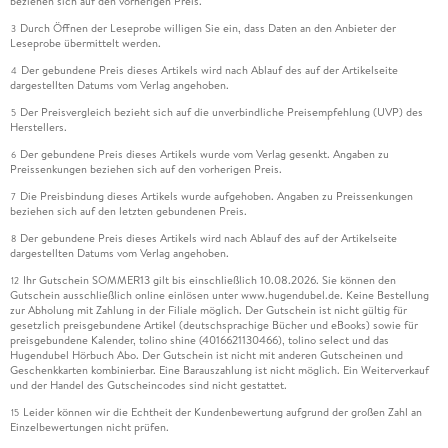
beziehen sich auf den vorherigen Preis.
Durch Öffnen der Leseprobe willigen Sie ein, dass Daten an den Anbieter der
3
Leseprobe übermittelt werden.
Der gebundene Preis dieses Artikels wird nach Ablauf des auf der Artikelseite
4
dargestellten Datums vom Verlag angehoben.
Der Preisvergleich bezieht sich auf die unverbindliche Preisempfehlung (UVP) des
5
Herstellers.
Der gebundene Preis dieses Artikels wurde vom Verlag gesenkt. Angaben zu
6
Preissenkungen beziehen sich auf den vorherigen Preis.
Die Preisbindung dieses Artikels wurde aufgehoben. Angaben zu Preissenkungen
7
beziehen sich auf den letzten gebundenen Preis.
Der gebundene Preis dieses Artikels wird nach Ablauf des auf der Artikelseite
8
dargestellten Datums vom Verlag angehoben.
Ihr Gutschein SOMMER13 gilt bis einschließlich 10.08.2026. Sie können den
12
Gutschein ausschließlich online einlösen unter www.hugendubel.de. Keine Bestellung
zur Abholung mit Zahlung in der Filiale möglich. Der Gutschein ist nicht gültig für
gesetzlich preisgebundene Artikel (deutschsprachige Bücher und eBooks) sowie für
preisgebundene Kalender, tolino shine (4016621130466), tolino select und das
Hugendubel Hörbuch Abo. Der Gutschein ist nicht mit anderen Gutscheinen und
Geschenkkarten kombinierbar. Eine Barauszahlung ist nicht möglich. Ein Weiterverkauf
und der Handel des Gutscheincodes sind nicht gestattet.
Leider können wir die Echtheit der Kundenbewertung aufgrund der großen Zahl an
15
Einzelbewertungen nicht prüfen.