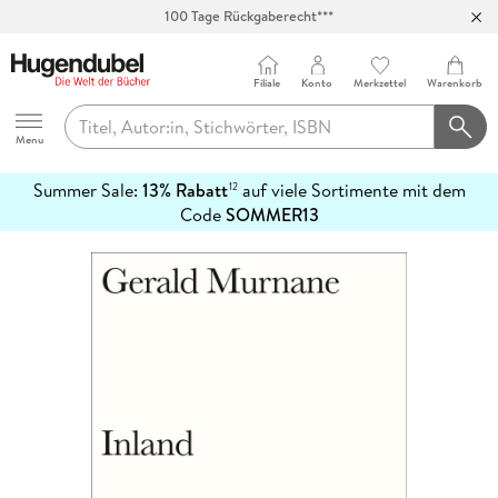
100 Tage Rückgaberecht***
Abholung in über 100 Filialen
Filiale
Konto
Merkzettel
Warenkorb
Hugendubel
Menu
Summer Sale:
13% Rabatt
auf viele Sortimente mit dem
12
mehr
Code
SOMMER13
erfahren