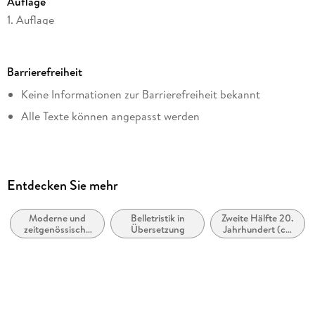
Auflage
1. Auflage
Seitenanzahl
260
Barrierefreiheit
Dateigröße
Keine Informationen zur Barrierefreiheit bekannt
1,36 MB
Alle Texte können angepasst werden
Reihe
Suhrkamp Verlag
Autor/Autorin
Gerald Murnane
Entdecken Sie mehr
Übersetzung
Rainer G. Schmidt
Moderne und
Belletristik in
Zweite Hälfte 20.
zeitgenössische
Übersetzung
Jahrhundert (ca.
Verlag/Hersteller
Belletristik:
1950 bis ca. 1999)
allgemein und
Suhrkamp Verlag
literarisch
Originaltitel
Inland