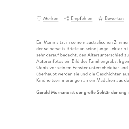
Merken
Empfehlen
Bewerten
Ein Mann sitzt in seinem australischen Zimmer
der seinerseits Briefe an seine junge Lektorin 
sehr darauf bedacht, den Altersunterschied zu b
Autorenfotos ein Bild des Familiengrabs. Irge
Ödnis vor seinem Fenster unterscheidbar und s
überhaupt werden sie und die Geschichten au
Kindheitserinnerungen an ein Mädchen aus de
Gerald Murnane ist der große Solitär der engl
murnaneskester Roman. Ein Roman über Sehnsuc
Kindheit scheint und worin noch niemand gewe
Grenzverläufen zwischen ausufernder Innenwe