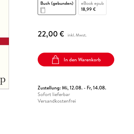
Fremdsprachige Bücher
Buch (gebunden)
eBook epub
n Lernhilfen
 Jugendbücher
eiber
Hörbuch Downloads im Bundle
cher
 Vergleich
 Puzzlezubehör
Lernen
New Adult
STABILO
18,99 €
Taschenbücher
hilfen
hriller
 Backen
er
lender
Ratgeber
op
hriller
Romance
22,00 €
inkl. Mwst.
Sachbücher
precher:innen
Science Fiction
Fremdsprachige Bücher
In den Warenkorb
Zustellung:
Mi, 12.08. - Fr, 14.08.
Sofort lieferbar
Versandkostenfrei