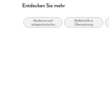
Entdecken Sie mehr
Moderne und
Belletristik in
zeitgenössische
Übersetzung
Belletristik: allgemein
und literarisch