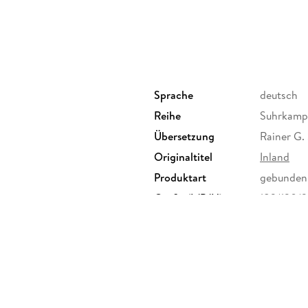
Sprache
deutsch
Reihe
Suhrkamp
Übersetzung
Rainer G.
Originaltitel
Inland
Produktart
gebunden
Größe (L/B/H)
182/120/
Herstelleradresse
Suhrkamp 
info@suh