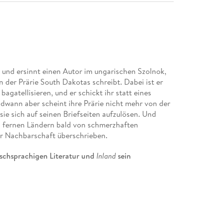
 und ersinnt einen Autor im ungarischen Szolnok,
in der Prärie South Dakotas schreibt. Dabei ist er
agatellisieren, und er schickt ihr statt eines
ndwann aber scheint ihre Prärie nicht mehr von der
ie sich auf seinen Briefseiten aufzulösen. Und
s fernen Ländern bald von schmerzhaften
r Nachbarschaft überschrieben.
ischsprachigen Literatur und
Inland
sein
ht und Schuld, über das, was uns allen in die
sen ist - Tastgesten an den beweglichen
lt und eingebildeter Außenwelt.