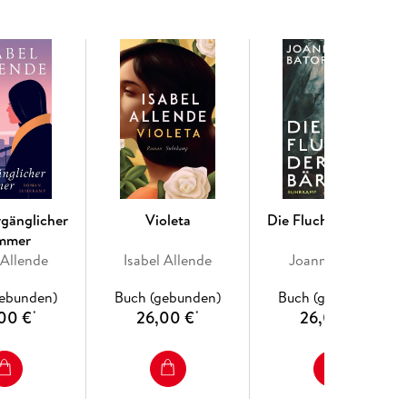
rgänglicher
Violeta
Die Flucht der Bärin
mmer
 Allende
Isabel Allende
Joanna Bator
gebunden)
Buch (gebunden)
Buch (gebunden)
00 €
26,00 €
26,00 €
*
*
*