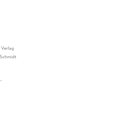
 Verlag
 Schmidt
25 mm
Verlag GmbH, Torstr. 44, 10119 Berlin,
rkamp.de