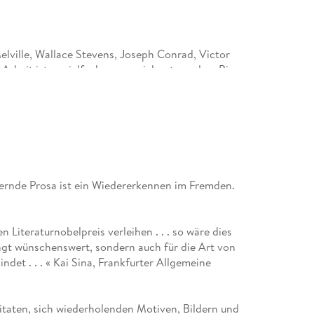
lville, Wallace Stevens, Joseph Conrad, Victor
Arbeit ist er vielfach ausgezeichnet worden. Bis
2025 verstarb.
dernde Prosa ist ein Wiedererkennen im Fremden.
n Literaturnobelpreis verleihen . . . so wäre dies
ingt wünschenswert, sondern auch für die Art von
ndet . . . « Kai Sina, Frankfurter Allgemeine
itaten, sich wiederholenden Motiven, Bildern und