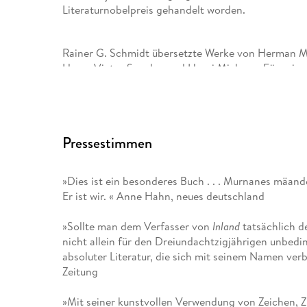
Literaturnobelpreis gehandelt worden.
Rainer G. Schmidt übersetzte Werke von Herman Me
Hugo, Victor Segalen und Henri Michaux. Für seine 
zu seinem Tod lebte er in Berlin, wo er am 9. April 
Pressestimmen
»Dies ist ein besonderes Buch . . . Murnanes mäan
Er ist wir. « Anne Hahn, neues deutschland
»Sollte man dem Verfasser von
Inland
tatsächlich de
nicht allein für den Dreiundachtzigjährigen unbed
absoluter Literatur, die sich mit seinem Namen verbi
Zeitung
»Mit seiner kunstvollen Verwendung von Zeichen, Z