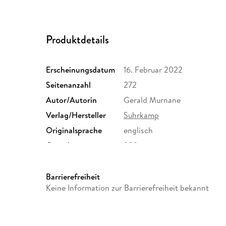
Produktdetails
Erscheinungsdatum
16. Februar 2022
Seitenanzahl
272
Autor/Autorin
Gerald Murnane
Verlag/Hersteller
Suhrkamp
Originalsprache
englisch
Gewicht
289 g
ISBN
9783518225349
Barrierefreiheit
Keine Information zur Barrierefreiheit bekannt