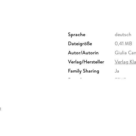
Sprache
deutsch
Dateigröße
0,41 MB
Autor/Autorin
Giulia Ca
Verlag/Hersteller
Verlag K
Family Sharing
Ja
Dateiformat
EPUB
t