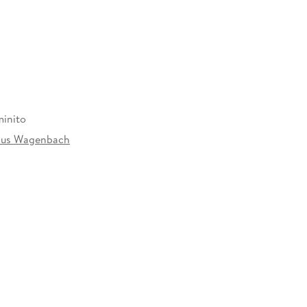
minito
laus Wagenbach