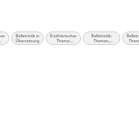
hes
Belletristik in
Erzählerisches
Belletristik:
Belletr
Übersetzung
Thema:
Themen,
Them
/
Vertreibung,
Stoffe, Motive:
Stof
eit
Exil,
Regionalroman
Moti
Migration
Sozia