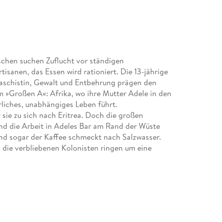
schen suchen Zuflucht vor ständigen
isanen, das Essen wird rationiert. Die 13-jährige
 Faschistin, Gewalt und Entbehrung prägen den
om »Großen A«: Afrika, wo ihre Mutter Adele in den
rliches, unabhängiges Leben führt.
 sie zu sich nach Eritrea. Doch die großen
nd die Arbeit in Adeles Bar am Rand der Wüste
nd sogar der Kaffee schmeckt nach Salzwasser.
, die verbliebenen Kolonisten ringen um eine
nd die schillernde Mutter erstickt jeden
er undurchsichtigen Giacomo kennenlernt.
hlt Giulia Caminito von zwei widerspenstigen,
dliche Weise zur Selbstbestimmtheit finden.