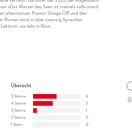
Romane verfasst, darunter der 2020 bei Wagenbach
man »Das Wasser des Sees ist niemals süß« stand
den alternativen Premio Strega Off und den
er Roman wird in über zwanzig Sprachen
Lektorin, sie lebt in Rom.
Übersicht
5 Sterne
6
4 Sterne
5
3 Sterne
1
2 Sterne
0
1 Stern
0