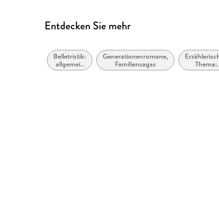
Entdecken Sie mehr
Belletristik:
Generationenromane,
Erzählerisc
allgemein
Familiensagas
Thema:
und
Identität 
literarisch
Zugehörigk