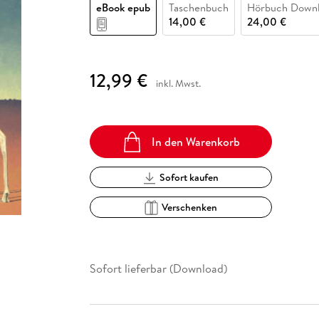
Fremdsprachige Bücher
eBook epub
Taschenbuch
Hörbuch Down
n Lernhilfen
 Jugendbücher
eiber
Hörbuch Downloads im Bundle
cher
 Vergleich
 Puzzlezubehör
Lernen
New Adult
STABILO
14,00 €
24,00 €
Taschenbücher
hilfen
hriller
 Backen
er
lender
Ratgeber
op
hriller
Romance
12,99 €
inkl. Mwst.
Sachbücher
precher:innen
Science Fiction
Fremdsprachige Bücher
In den Warenkorb
Sofort kaufen
Verschenken
Sofort lieferbar (Download)