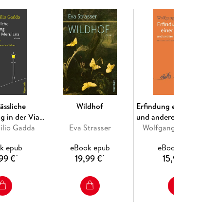
ässliche
Wildhof
Erfindung einer Sprach
g in der Via
und andere Erzählunge
ilio Gadda
ulana
Eva Strasser
Wolfgang Kohlhaase
k epub
eBook epub
eBook epub
99 €
19,99 €
15,99 €
*
*
*