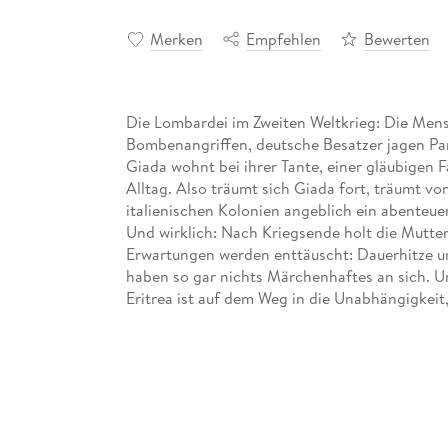
Merken
Empfehlen
Bewerten
Die Lombardei im Zweiten Weltkrieg: Die Men
Bombenangriffen, deutsche Besatzer jagen Part
Giada wohnt bei ihrer Tante, einer gläubigen
Alltag. Also träumt sich Giada fort, träumt v
italienischen Kolonien angeblich ein abenteue
Und wirklich: Nach Kriegsende holt die Mutter
Erwartungen werden enttäuscht: Dauerhitze u
haben so gar nichts Märchenhaftes an sich. U
Eritrea ist auf dem Weg in die Unabhängigkeit
Zukunft unter den neuen Machtverhältnissen. U
Freiheitsdrang, bis Giada den charmanten, ab
Atmosphärisch und mit störrischer Poesie erzä
willensstarken Frauen, die auf sehr unterschie