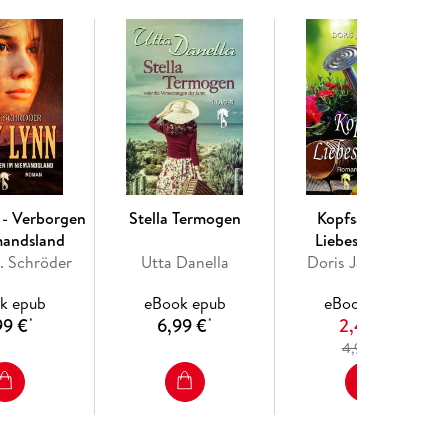
den belebten Straßen Roms und in abgelegenen
benso gefährlicher wie mysteriöser Ereignisse.
ngel des Lichts und der Finsternis, sie alle
heit.
 - Verborgen
Stella Termogen
Kopfsalat und
mandsland
Liebeskummer
. Schröder
Utta Danella
Doris Jannausch
k epub
eBook epub
eBook epub
99 €
6,99 €
2,49 €
*
*
4
4,99 €