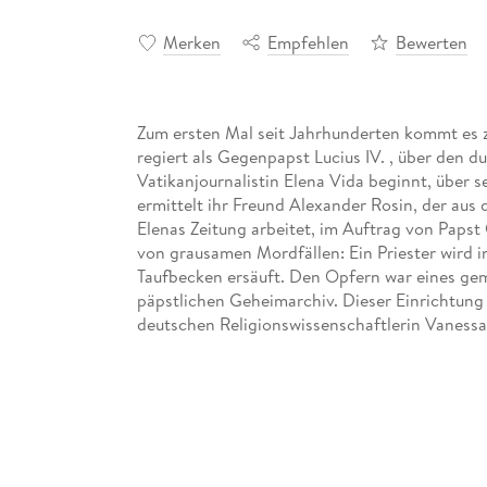
Merken
Empfehlen
Bewerten
Zum ersten Mal seit Jahrhunderten kommt es z
regiert als Gegenpapst Lucius IV. , über den d
Vatikanjournalistin Elena Vida beginnt, über s
ermittelt ihr Freund Alexander Rosin, der aus
Elenas Zeitung arbeitet, im Auftrag von Papst
von grausamen Mordfällen: Ein Priester wird in
Taufbecken ersäuft. Den Opfern war eines gem
päpstlichen Geheimarchiv. Dieser Einrichtung g
deutschen Religionswissenschaftlerin Vanessa 
Vergangenheit, das über die Zukunft der Mensch
Band 2 der Engel-Trilogie um Elena Vida und 
»Ein spannender Vatikanthriller mit mystisch
Am Anfang stehen ein neuer Papst, dessen sch
und der Mord am Kommandanten der Schweizer