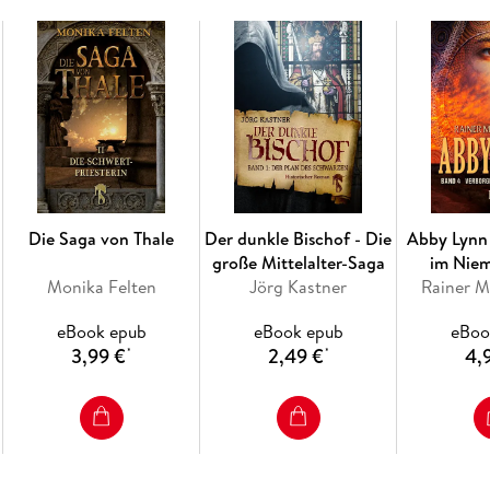
Vatikanjournalistin Elena Vida ermitteln in 
Klöstern. Dabei geraten sie in einen Strudel e
Uralte Geheimnisse und vatikanische Intrigen, E
nehmen Einfluss auf das Schicksal der Mensch
Zur Engels-Trilogie gehören folgende Romane:
. Engelspapst
. Engelsfluch
. Engelsfürst
Die Saga von Thale
Der dunkle Bischof - Die
Abby Lynn
große Mittelalter-Saga
im Nie
Monika Felten
Jörg Kastner
Rainer M
eBook epub
eBook epub
eBoo
3,99 €
2,49 €
4,
*
*