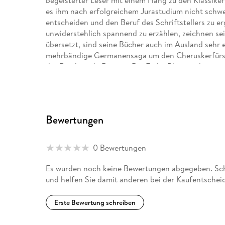
begeisterter Leser mit einem Hang zu den Klassiker
es ihm nach erfolgreichem Jurastudium nicht schwer,
entscheiden und den Beruf des Schriftstellers zu e
unwiderstehlich spannend zu erzählen, zeichnen se
übersetzt, sind seine Bücher auch im Ausland sehr e
mehrbändige Germanensaga um den Cheruskerfürst
der Rembrandt-Roman »Die Farbe Blau« und seine
von Vatikanthrillern. Jörg Kastner lebt mit seiner Fr
Hannover.
Bewertungen
0 Bewertungen
Es wurden noch keine Bewertungen abgegeben. Schr
und helfen Sie damit anderen bei der Kaufentschei
Erste Bewertung schreiben