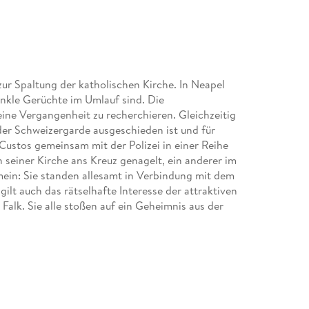
ur Spaltung der katholischen Kirche. In Neapel
unkle Gerüchte im Umlauf sind. Die
eine Vergangenheit zu recherchieren. Gleichzeitig
 der Schweizergarde ausgeschieden ist und für
 Custos gemeinsam mit der Polizei in einer Reihe
 seiner Kirche ans Kreuz genagelt, ein anderer im
ein: Sie standen allesamt in Verbindung mit dem
ilt auch das rätselhafte Interesse der attraktiven
Falk. Sie alle stoßen auf ein Geheimnis aus der
heit entscheidet . . .
Alexander Rosin.
en Elementen. « (Rhein-Neckar-Zeitung)
einbar übernatürliche Kräfte die Welt schockieren,
garde. Der Gardist Alexander Rosin und die