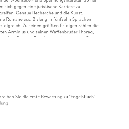
n der Abenteuer- und Spannungsliteratur. So fiel
 sich gegen eine juristische Karriere zu
rgreifen. Genaue Recherche und die Kunst,
ine Romane aus. Bislang in fünfzehn Sprachen
rfolgreich. Zu seinen größten Erfolgen zählen die
en Arminius und seinen Waffenbruder Thorag,
 mit dem Roman »Engelspapst« beginnende Reihe
au, der Schriftstellerin Corinna Kastner, in
eiben Sie die erste Bewertung zu "Engelsfluch"
dung.