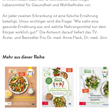
Lebensmittel für Gesundheit und Wohlbefinden vor.
An jeder zweiten Erkrankung ist eine falsche Ernährung
beteiligt. Umso wichtiger wird die Frage: "Wie sieht eine
gesunde Ernährung aus und welche Nahrungsmittel tun dem
Körper wirklich gut?" Die Antwort darauf liefert das TV-
Ärzte- und Bestseller-Trio Dr. med. Anne Fleck, Dr. med. Jörn
Klasen und Dr. med. Matthias Riedl.
Superfoods müssen nicht weit gereist sein: Brokkoli, Apfel,
Mehr aus dieser Reihe
Spinat, Heidelbeeren, Lein, Walnüsse und Co. sind die
gesündesten Lebensmittel der Welt. Vollgepackt mit
Nährstoffen wie Vitaminen, Mineralstoffen, essenziellen
Fettsäuren und sekundären Pflanzenstoffen, können sie das
Immunsystem stärken, Herz-Kreislauf-Erkrankungen,
Diabetes, Krebs und anderen Krankheiten vorbeugen und
machen damit Nahrungsergänzungsmittel und so manches
Medikament überflüssig. Und genau deshalb sollten sie so oft
wie möglich im Einkaufskorb und auf dem Teller landen.