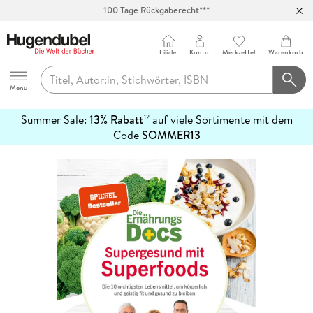
100 Tage Rückgaberecht***
Abholung in über 100 Filialen
Filiale
Konto
Merkzettel
Warenkorb
Hugendubel
Menu
Summer Sale:
13% Rabatt
auf viele Sortimente mit dem
12
mehr
Code
SOMMER13
erfahren