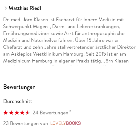
Matthias Riedl
Dr. med. Jörn Klasen ist Facharzt für Innere Medizin mit
Schwerpunkt Magen-, Darm- und Lebererkrankungen,
Ernährungsmediziner sowie Arzt für anthroposophische
Medizin und Naturheilverfahren. Über 15 Jahre war er
Chefarzt und zehn Jahre stellvertretender ärztlicher Direktor
am Asklepios Westklinikum Hamburg. Seit 2015 ist er am
Medizinicum Hamburg in eigener Praxis tätig. Jörn Klasen
gilt als ausgewiesener Experte für Integrative Medizin, er
verbindet die Schulmedizin mit Naturheilkunde,
anthroposophischer und tibetanischer Medizin.
Bewertungen
Durchschnitt
Dr. med. Matthias Riedl ist ärztlicher Direktor der von ihm
2008 gegründeten medicum Hamburg MVZ GmbH, die
15
24 Bewertungen
einzigartig in Europa die Diabetologie mit der
Ernährungsmedizin und neun angrenzenden
23 Bewertungen
von
LovelyBooks
Facharztrichtungen ganzheitlich verbindet. Der Inter­nist,
Diabetologe und Ernährungsmediziner ist außer­dem als