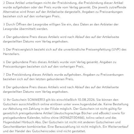
Diese Artikel unterliegen nicht der Preisbindung, die Preisbindung dieser Artikel
2
wurde aufgehoben oder der Preis wurde vom Verlag gesenkt. Die jeweils zutreffende
Alternative wird Ihnen auf der Artikelseite dargestellt. Angaben zu Preissenkungen
beziehen sich auf den vorherigen Preis.
Durch Öffnen der Leseprobe willigen Sie ein, dass Daten an den Anbieter der
3
Leseprobe übermittelt werden.
Der gebundene Preis dieses Artikels wird nach Ablauf des auf der Artikelseite
4
dargestellten Datums vom Verlag angehoben.
Der Preisvergleich bezieht sich auf die unverbindliche Preisempfehlung (UVP) des
5
Herstellers.
Der gebundene Preis dieses Artikels wurde vom Verlag gesenkt. Angaben zu
6
Preissenkungen beziehen sich auf den vorherigen Preis.
Die Preisbindung dieses Artikels wurde aufgehoben. Angaben zu Preissenkungen
7
beziehen sich auf den letzten gebundenen Preis.
Der gebundene Preis dieses Artikels wird nach Ablauf des auf der Artikelseite
8
dargestellten Datums vom Verlag angehoben.
Ihr Gutschein SOMMER13 gilt bis einschließlich 10.08.2026. Sie können den
12
Gutschein ausschließlich online einlösen unter www.hugendubel.de. Keine Bestellung
zur Abholung mit Zahlung in der Filiale möglich. Der Gutschein ist nicht gültig für
gesetzlich preisgebundene Artikel (deutschsprachige Bücher und eBooks) sowie für
preisgebundene Kalender, tolino shine (4016621130466), tolino select und das
Hugendubel Hörbuch Abo. Der Gutschein ist nicht mit anderen Gutscheinen und
Geschenkkarten kombinierbar. Eine Barauszahlung ist nicht möglich. Ein Weiterverkauf
und der Handel des Gutscheincodes sind nicht gestattet.