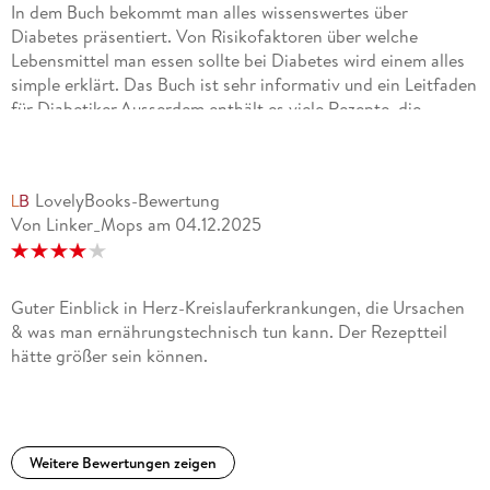
In dem Buch bekommt man alles wissenswertes über
und ­Fortbildungsveranstaltungen auf.
Diabetes präsentiert. Von Risikofaktoren über welche
Lebensmittel man essen sollte bei Diabetes wird einem alles
simple erklärt. Das Buch ist sehr informativ und ein Leitfaden
für Diabetiker.Ausserdem enthält es viele Rezepte, die
anschaulich dargestellt sind und leicht nachzukochen
sind.Ich kann das Buch sehr empfehlen!
LovelyBooks-Bewertung
Von Linker_Mops
am
04.12.2025
Guter Einblick in Herz-Kreislauferkrankungen, die Ursachen
& was man ernährungstechnisch tun kann. Der Rezeptteil
hätte größer sein können.
Weitere Bewertungen zeigen