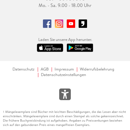
Mo. - Sa. 9.00 - 18.00 Uhr
Laden Sie unsere App herunter.
Datenschutz
AGB
Impressum
Widerrufsbelehrung
Datenschutzeinstellungen
Mängelexemplare sind Bücher mit leichten Beschädigungen, die das Lesen aber nicht
1
einschränken. Mängelexemplare sind durch einen Stempel als solche gekennzeichnet.
Die frühere Buchpreisbindung ist aufgehoben. Angaben zu Preissenkungen beziehen
sich auf den gebundenen Preis eines mangelfreien Exemplars.