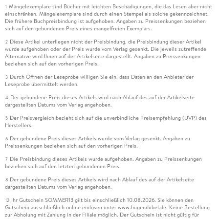
Mängelexemplare sind Bücher mit leichten Beschädigungen, die das Lesen aber nicht
1
einschränken. Mängelexemplare sind durch einen Stempel als solche gekennzeichnet.
Die frühere Buchpreisbindung ist aufgehoben. Angaben zu Preissenkungen beziehen
sich auf den gebundenen Preis eines mangelfreien Exemplars.
Diese Artikel unterliegen nicht der Preisbindung, die Preisbindung dieser Artikel
2
wurde aufgehoben oder der Preis wurde vom Verlag gesenkt. Die jeweils zutreffende
Alternative wird Ihnen auf der Artikelseite dargestellt. Angaben zu Preissenkungen
beziehen sich auf den vorherigen Preis.
Durch Öffnen der Leseprobe willigen Sie ein, dass Daten an den Anbieter der
3
Leseprobe übermittelt werden.
Der gebundene Preis dieses Artikels wird nach Ablauf des auf der Artikelseite
4
dargestellten Datums vom Verlag angehoben.
Der Preisvergleich bezieht sich auf die unverbindliche Preisempfehlung (UVP) des
5
Herstellers.
Der gebundene Preis dieses Artikels wurde vom Verlag gesenkt. Angaben zu
6
Preissenkungen beziehen sich auf den vorherigen Preis.
Die Preisbindung dieses Artikels wurde aufgehoben. Angaben zu Preissenkungen
7
beziehen sich auf den letzten gebundenen Preis.
Der gebundene Preis dieses Artikels wird nach Ablauf des auf der Artikelseite
8
dargestellten Datums vom Verlag angehoben.
Ihr Gutschein SOMMER13 gilt bis einschließlich 10.08.2026. Sie können den
12
Gutschein ausschließlich online einlösen unter www.hugendubel.de. Keine Bestellung
zur Abholung mit Zahlung in der Filiale möglich. Der Gutschein ist nicht gültig für