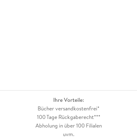
Dr. med. Jörn Klasen ist Facharzt für Innere Medizin mit
Schwerpunkt Magen-, Darm- und Lebererkrankungen,
Ernährungsmediziner sowie Arzt für anthroposophische
Medizin und Naturheilverfahren. Über 15 Jahre war er
Chefarzt und zehn Jahre stellvertretender ärztlicher Direktor
am Asklepios Westklinikum Hamburg. Seit 2015 ist er am
Medizinicum Hamburg in eigener Praxis tätig. Jörn Klasen
gilt als ausgewiesener Experte für Integrative Medizin, er
verbindet die Schulmedizin mit Naturheilkunde,
anthroposophischer und tibetanischer Medizin.
Ihre Vorteile:
Bücher versandkostenfrei*
100 Tage Rückgaberecht***
Abholung in über 100 Filialen
uvm.