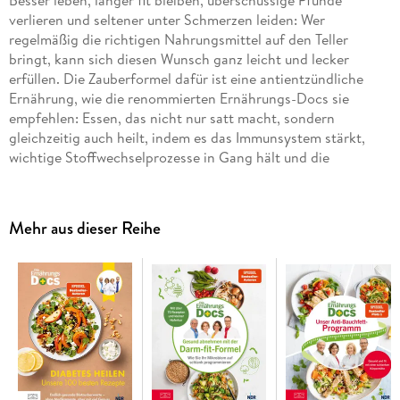
Besser leben, länger fit bleiben, überschüssige Pfunde
verlieren und seltener unter Schmerzen leiden: Wer
regelmäßig die richtigen Nahrungsmittel auf den Teller
bringt, kann sich diesen Wunsch ganz leicht und lecker
erfüllen. Die Zauberformel dafür ist eine antientzündliche
Ernährung, wie die renommierten Ernährungs-Docs sie
empfehlen: Essen, das nicht nur satt macht, sondern
gleichzeitig auch heilt, indem es das Immunsystem stärkt,
wichtige Stoffwechselprozesse in Gang hält und die
Lebensqualität verbessert. Von Diabetes über Herz-Kreislauf-
Erkrankungen und Arthrose bis zu Alzheimer oder
Darmerkrankungen - chronische Entzündungen spielen bei
Mehr aus dieser Reihe
der Entstehung vieler Zivilisationskrankheiten eine
entscheidende Rolle. Ohne dass wir es merken, entflammen
sie im Laufe des Lebens und bleiben viel zu lange unentdeckt,
obwohl wir sie mit den richtigen Lebensmitteln frühzeitig im
Keim ersticken könnten. Die TV-Ärzte und Bestseller-Autoren
präsentieren in diesem Super-Kochbuch ihre 100 besten
Rezepten und halten sich dabei an ihr bewährtes Prinzip: "Die
beste Medizin kommt aus dem Kochtopf"