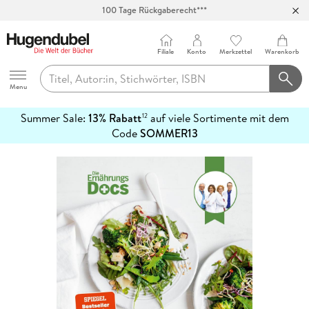
100 Tage Rückgaberecht***
Abholung in über 100 Filialen
Filiale
Konto
Merkzettel
Warenkorb
Hugendubel
Menu
Summer Sale:
13% Rabatt
auf viele Sortimente mit dem
12
mehr
Code
SOMMER13
erfahren