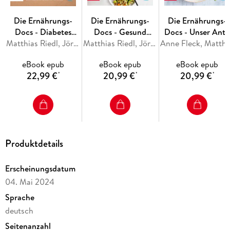
Die Ernährungs-
Die Ernährungs-
Die Ernährungs-
Docs - Diabetes
Docs - Gesund
Docs - Unser Anti
heilen - Unsere 100
Matthias Riedl, Jörn Klasen, Silja Schäfer, Viola Andresen
abnehmen mit der
Matthias Riedl, Jörn Klasen, Silja Schäfer, Viola Andresen
Bauchfett-
Anne Fleck, Matt
besten Rezepte
Darm-fit-Formel
Programm
eBook epub
eBook epub
eBook epub
22,99 €
20,99 €
20,99 €
*
*
*
Produktdetails
Erscheinungsdatum
04. Mai 2024
Sprache
deutsch
Seitenanzahl