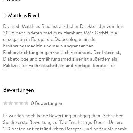
Matthias Riedl
Dr. med. Matthias Riedl ist ärztlicher Direktor der von ihm
2008 gegründeten medicum Hamburg MVZ GmbH, die
einzigartig in Europa die Diabetologie mit der
Ernährungsmedizin und neun angrenzenden
Facharztrichtungen ganzheitlich verbindet. Der Inter­nist,
Diabetologe und Ernährungsmediziner ist außer­dem als
Publizist für Fachzeitschriften und Verlage, ­Berater für
Firmen und Krankenkassen sowie als Dozent auf
internationalen Kongressen und Lehrbeauftragter zweier
Universitäten tätig. Im Vorstand des Bundesverbands
Bewertungen
Deutscher Ernährungsmediziner (BDEM e. V.) engagiert er
sich für die Förderung der Ernährungstherapie. 2013 nahm
0 Bewertungen
ihn das Magazin "Focus" in seine Empfehlungsliste "Top-
Mediziner" auf.
Es wurden noch keine Bewertungen abgegeben. Schreiben
Sie die erste Bewertung zu "Die Ernährungs-Docs - Unsere
100 besten antientzündlichen Rezepte" und helfen Sie damit
Dr. med. Viola Andresen ist Fachärztin für Innere Medizin