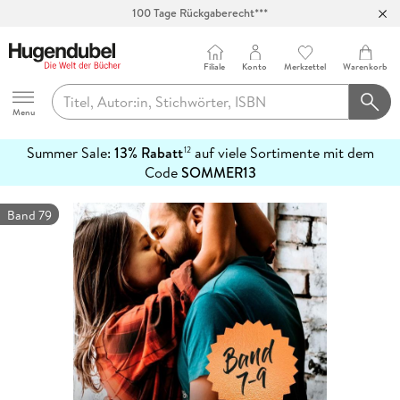
100 Tage Rückgaberecht***
Abholung in über 100 Filialen
Filiale
Konto
Merkzettel
Warenkorb
Hugendubel
Menu
Summer Sale:
13% Rabatt
auf viele Sortimente mit dem
12
mehr
Code
SOMMER13
erfahren
Band 79