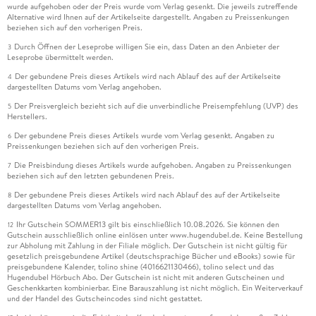
wurde aufgehoben oder der Preis wurde vom Verlag gesenkt. Die jeweils zutreffende
Alternative wird Ihnen auf der Artikelseite dargestellt. Angaben zu Preissenkungen
beziehen sich auf den vorherigen Preis.
Durch Öffnen der Leseprobe willigen Sie ein, dass Daten an den Anbieter der
3
Leseprobe übermittelt werden.
Der gebundene Preis dieses Artikels wird nach Ablauf des auf der Artikelseite
4
dargestellten Datums vom Verlag angehoben.
Der Preisvergleich bezieht sich auf die unverbindliche Preisempfehlung (UVP) des
5
Herstellers.
Der gebundene Preis dieses Artikels wurde vom Verlag gesenkt. Angaben zu
6
Preissenkungen beziehen sich auf den vorherigen Preis.
Die Preisbindung dieses Artikels wurde aufgehoben. Angaben zu Preissenkungen
7
beziehen sich auf den letzten gebundenen Preis.
Der gebundene Preis dieses Artikels wird nach Ablauf des auf der Artikelseite
8
dargestellten Datums vom Verlag angehoben.
Ihr Gutschein SOMMER13 gilt bis einschließlich 10.08.2026. Sie können den
12
Gutschein ausschließlich online einlösen unter www.hugendubel.de. Keine Bestellung
zur Abholung mit Zahlung in der Filiale möglich. Der Gutschein ist nicht gültig für
gesetzlich preisgebundene Artikel (deutschsprachige Bücher und eBooks) sowie für
preisgebundene Kalender, tolino shine (4016621130466), tolino select und das
Hugendubel Hörbuch Abo. Der Gutschein ist nicht mit anderen Gutscheinen und
Geschenkkarten kombinierbar. Eine Barauszahlung ist nicht möglich. Ein Weiterverkauf
und der Handel des Gutscheincodes sind nicht gestattet.