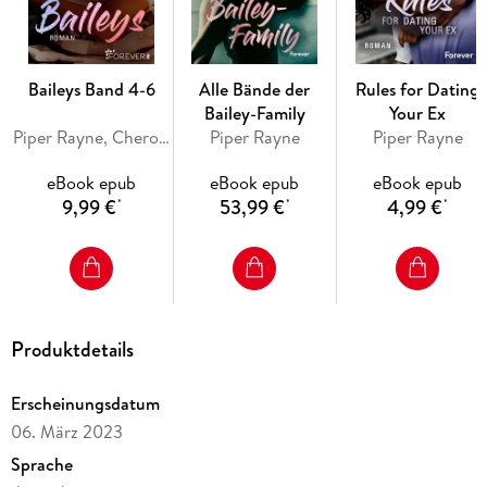
sie Colton vergessen oder soll sie um ihre Liebe kämpfen?
Baileys Band 4-6
Alle Bände der
Rules for Dating
Bailey-Family
Your Ex
Piper Rayne, Cherokee Moon Agnew
Piper Rayne
Piper Rayne
eBook epub
eBook epub
eBook epub
9,99 €
53,99 €
4,99 €
*
*
*
Band 8: Memories of a Highschool Crush
Nach Jahren steht sie wieder vor ihm: Die eine Frau, die er nie
haben konnte
Produktdetails
Erscheinungsdatum
Kingston Bailey traut seinen Augen nicht: Als er nach einem
06. März 2023
Arbeitsunfall im Krankenhaus landet, steht plötzlich seine
Highschool-Liebe Stella vor ihm. Stella, mit der er nie
Sprache
zusammen sein konnte, weil sie die Ex seines besten Freunds