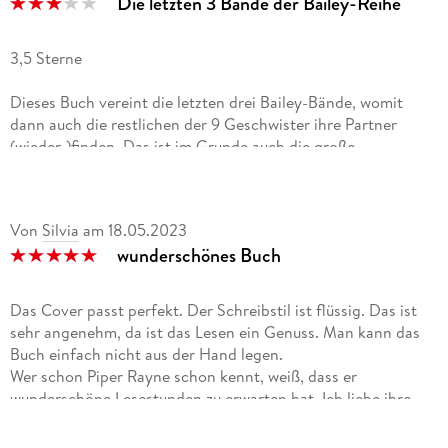
Die letzten 3 Bände der Bailey-Reihe
3,5 Sterne
Dieses Buch vereint die letzten drei Bailey-Bände, womit
dann auch die restlichen der 9 Geschwister ihre Partner
(wieder-)finden. Das ist im Grunde auch die große
Gemeinsamkeit hier - alle Geschwister waren mit ihrer
großen Liebe bereits seit Kindertagen/Schulzeit befreundet.
So wie auch Savannah Liam bereits schon lange kannte und
Von
Silvia
am
18.05.2023
Rome seine Hailey auch. Da hätte ich mir für die gesamte
wunderschönes Buch
Reihe gesehen mehr Variation und vor allem auch die
aufregende Zeit des neu Kennenlernens öfter mal gewünscht.
Andererseits ist es wahrscheinlich auch in einer Kleinstadt in
Das Cover passt perfekt. Der Schreibstil ist flüssig. Das ist
Alaska nicht so einfach, ganz neue Leute kennen zu lernen.
sehr angenehm, da ist das Lesen ein Genuss. Man kann das
Buch einfach nicht aus der Hand legen.
Als erstes kommt in diesem Sammelband die Geschichte von
Wer schon Piper Rayne schon kennt, weiß, dass er
Juno und Colton, der seine Juno schon immer geliebt hat und
wunderschöne Lesestunden zu erwarten hat. Ich liebe ihre
nun trotzdem kurz vor der Hochzeit mit einer anderen steht.
Geschichten da ich weiß, dass sie immer die richtige
Kann und will Juno das noch verhindern? Und wenn schon
Mischung aus Spannung, Liebe, Romantik sowie Verdruss.