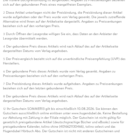
Die frühere Buchpreisbindung ist aufgehoben. Angaben zu Preissenkungen beziehen
sich auf den gebundenen Preis eines mangelfreien Exemplars.
Diese Artikel unterliegen nicht der Preisbindung, die Preisbindung dieser Artikel
2
wurde aufgehoben oder der Preis wurde vom Verlag gesenkt. Die jeweils zutreffende
Alternative wird Ihnen auf der Artikelseite dargestellt. Angaben zu Preissenkungen
beziehen sich auf den vorherigen Preis.
Durch Öffnen der Leseprobe willigen Sie ein, dass Daten an den Anbieter der
3
Leseprobe übermittelt werden.
Der gebundene Preis dieses Artikels wird nach Ablauf des auf der Artikelseite
4
dargestellten Datums vom Verlag angehoben.
Der Preisvergleich bezieht sich auf die unverbindliche Preisempfehlung (UVP) des
5
Herstellers.
Der gebundene Preis dieses Artikels wurde vom Verlag gesenkt. Angaben zu
6
Preissenkungen beziehen sich auf den vorherigen Preis.
Die Preisbindung dieses Artikels wurde aufgehoben. Angaben zu Preissenkungen
7
beziehen sich auf den letzten gebundenen Preis.
Der gebundene Preis dieses Artikels wird nach Ablauf des auf der Artikelseite
8
dargestellten Datums vom Verlag angehoben.
Ihr Gutschein SOMMER13 gilt bis einschließlich 10.08.2026. Sie können den
12
Gutschein ausschließlich online einlösen unter www.hugendubel.de. Keine Bestellung
zur Abholung mit Zahlung in der Filiale möglich. Der Gutschein ist nicht gültig für
gesetzlich preisgebundene Artikel (deutschsprachige Bücher und eBooks) sowie für
preisgebundene Kalender, tolino shine (4016621130466), tolino select und das
Hugendubel Hörbuch Abo. Der Gutschein ist nicht mit anderen Gutscheinen und