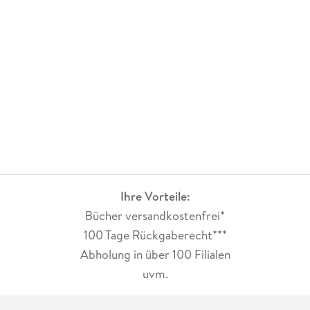
selbst darüber. Volle Kauf und Leseempfehlung bekommt das
Buch von mir.
Ihre Vorteile:
Bücher versandkostenfrei*
100 Tage Rückgaberecht***
Abholung in über 100 Filialen
uvm.