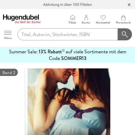
Abholung in über 100 Filialen
Filiale
Konto
Merkzettel
Warenkorb
Hugendubel
Menu
Summer Sale:
13% Rabatt
auf viele Sortimente mit dem
12
mehr
Code
SOMMER13
erfahren
Band 2