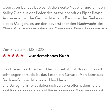
Operation Baileys Babies ist die zweite Novella rund um den
Bailey Clan aus der Feder des Autorinnenduos Piper Rayne.
Angesiedelt ist die Geschichte nach Band vier der Reihe und
dieses Mal geht es um den bevorstehenden Nachwuchs des
Clans. Wie immer mischt auch Grandman Dori wieder gut mit
und alle Baileys geben ihr Bestes um die Leserinnen gut zu
unterhalten.
Von
Silvia
am
21.12.2022
Die Geschichte ist eher nur ein Schlaglicht zwischen den
wunderschönes Buch
Bänden vier und fünf und keine lange Geschichte. Man sollte
die Bände eins bis vier kennen um der Geschichte gut folgen
zu können und ich halte sie eher geeignet für eingefleischte
Das Cover passt perfekt. Der Schreibstil ist flüssig. Das ist
Bailey Fans, weil man hier nicht viel Neues erfährt. Eher
sehr angenehm, da ist das Lesen ein Genuss. Man kann das
werden bekannte Situationen aus einer bisher unbekannten
Buch einfach nicht aus der Hand legen.
Perspektive erzählt.
Die Bailey Familie ist dabei sich zu vergrößern, denn gleich
drei Babies haben sich bei ihnen angesagt. Schwanger sind
Ich habe die Novella gerne gelesen und hatte wieder
Holly, Brooklyn und Savanna. Es ist sehr schön zu sehen, wie
Rückblicke auf eine Reihe die mir gut gefallen hat.
sich die drei Frauen in ihrer Schwangerschaft verändern. Ist
für ihre Männer nicht immer leicht. Savanna ist die