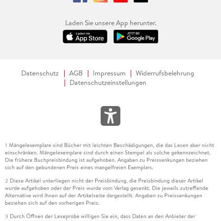
Laden Sie unsere App herunter.
Datenschutz
AGB
Impressum
Widerrufsbelehrung
Datenschutzeinstellungen
Mängelexemplare sind Bücher mit leichten Beschädigungen, die das Lesen aber nicht
1
einschränken. Mängelexemplare sind durch einen Stempel als solche gekennzeichnet.
Die frühere Buchpreisbindung ist aufgehoben. Angaben zu Preissenkungen beziehen
sich auf den gebundenen Preis eines mangelfreien Exemplars.
Diese Artikel unterliegen nicht der Preisbindung, die Preisbindung dieser Artikel
2
wurde aufgehoben oder der Preis wurde vom Verlag gesenkt. Die jeweils zutreffende
Alternative wird Ihnen auf der Artikelseite dargestellt. Angaben zu Preissenkungen
beziehen sich auf den vorherigen Preis.
Durch Öffnen der Leseprobe willigen Sie ein, dass Daten an den Anbieter der
3