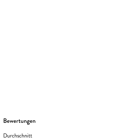
kartoniert
Gewicht
164 g
Größe (L/B/H)
177/122/15 mm
ISBN
9783770441846
Herstelleradresse
Egmont Verlagsgesellschaften mbH, Ritterstr. 26, 10969
Berlin, safety@egmont.de
Bewertungen
Durchschnitt