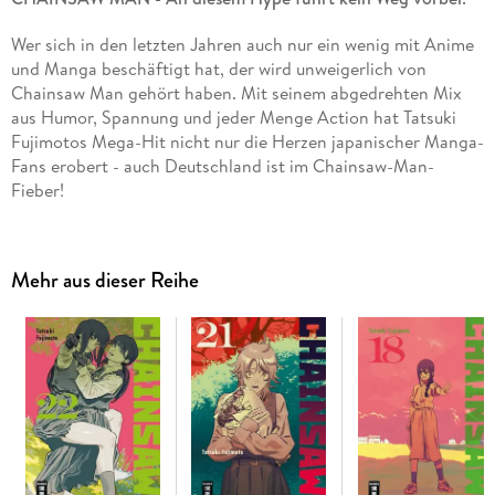
Wer sich in den letzten Jahren auch nur ein wenig mit Anime
und Manga beschäftigt hat, der wird unweigerlich von
Chainsaw Man gehört haben. Mit seinem abgedrehten Mix
aus Humor, Spannung und jeder Menge Action hat Tatsuki
Fujimotos Mega-Hit nicht nur die Herzen japanischer Manga-
Fans erobert - auch Deutschland ist im Chainsaw-Man-
Fieber!
Inhalt Band 9:
Den Sieg über Santa Claus und die restlichen
Killer haben die Sondereinheiten mit etlichen Leben - und
Mehr aus dieser Reihe
Körperteilen - bezahlen müssen. Doch es bleibt kaum Zeit für
eine Verschnaufpause: Von Makima erfahren Denji und seine
Freunde die schockierende Wahrheit über den Pistolenteufel.
. .
"Blutig, lustig und actiongeladen."
- Manga Passion.