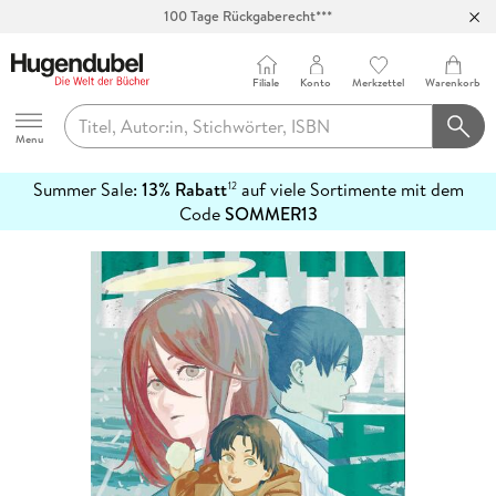
100 Tage Rückgaberecht***
Abholung in über 100 Filialen
Filiale
Konto
Merkzettel
Warenkorb
Hugendubel
Menu
Summer Sale:
13% Rabatt
auf viele Sortimente mit dem
12
mehr
Code
SOMMER13
erfahren