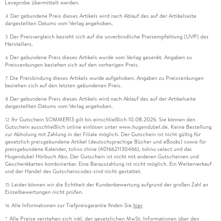
Leseprobe übermittelt werden.
Der gebundene Preis dieses Artikels wird nach Ablauf des auf der Artikelseite
4
dargestellten Datums vom Verlag angehoben.
Der Preisvergleich bezieht sich auf die unverbindliche Preisempfehlung (UVP) des
5
Herstellers.
Der gebundene Preis dieses Artikels wurde vom Verlag gesenkt. Angaben zu
6
Preissenkungen beziehen sich auf den vorherigen Preis.
Die Preisbindung dieses Artikels wurde aufgehoben. Angaben zu Preissenkungen
7
beziehen sich auf den letzten gebundenen Preis.
Der gebundene Preis dieses Artikels wird nach Ablauf des auf der Artikelseite
8
dargestellten Datums vom Verlag angehoben.
Ihr Gutschein SOMMER13 gilt bis einschließlich 10.08.2026. Sie können den
12
Gutschein ausschließlich online einlösen unter www.hugendubel.de. Keine Bestellung
zur Abholung mit Zahlung in der Filiale möglich. Der Gutschein ist nicht gültig für
gesetzlich preisgebundene Artikel (deutschsprachige Bücher und eBooks) sowie für
preisgebundene Kalender, tolino shine (4016621130466), tolino select und das
Hugendubel Hörbuch Abo. Der Gutschein ist nicht mit anderen Gutscheinen und
Geschenkkarten kombinierbar. Eine Barauszahlung ist nicht möglich. Ein Weiterverkauf
und der Handel des Gutscheincodes sind nicht gestattet.
Leider können wir die Echtheit der Kundenbewertung aufgrund der großen Zahl an
15
Einzelbewertungen nicht prüfen.
Alle Informationen zur Tiefpreisgarantie finden Sie
hier
16
Alle Preise verstehen sich inkl. der gesetzlichen MwSt. Informationen über den
*