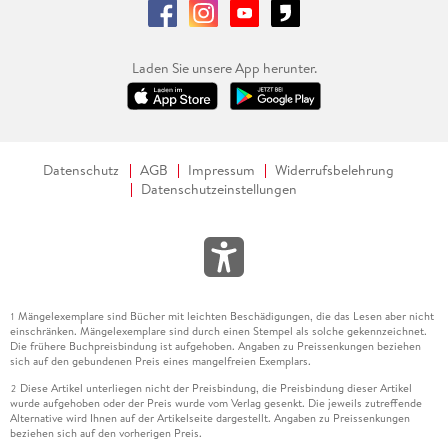
Laden Sie unsere App herunter.
Datenschutz
AGB
Impressum
Widerrufsbelehrung
Datenschutzeinstellungen
Mängelexemplare sind Bücher mit leichten Beschädigungen, die das Lesen aber nicht
1
einschränken. Mängelexemplare sind durch einen Stempel als solche gekennzeichnet.
Die frühere Buchpreisbindung ist aufgehoben. Angaben zu Preissenkungen beziehen
sich auf den gebundenen Preis eines mangelfreien Exemplars.
Diese Artikel unterliegen nicht der Preisbindung, die Preisbindung dieser Artikel
2
wurde aufgehoben oder der Preis wurde vom Verlag gesenkt. Die jeweils zutreffende
Alternative wird Ihnen auf der Artikelseite dargestellt. Angaben zu Preissenkungen
beziehen sich auf den vorherigen Preis.