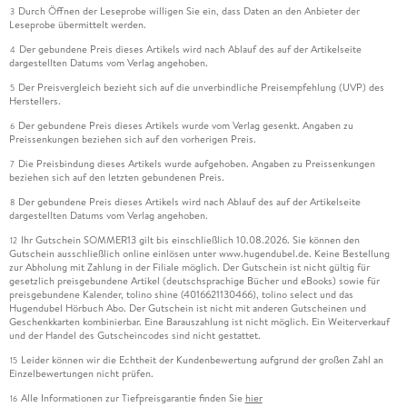
Durch Öffnen der Leseprobe willigen Sie ein, dass Daten an den Anbieter der
3
Leseprobe übermittelt werden.
Der gebundene Preis dieses Artikels wird nach Ablauf des auf der Artikelseite
4
dargestellten Datums vom Verlag angehoben.
Der Preisvergleich bezieht sich auf die unverbindliche Preisempfehlung (UVP) des
5
Herstellers.
Der gebundene Preis dieses Artikels wurde vom Verlag gesenkt. Angaben zu
6
Preissenkungen beziehen sich auf den vorherigen Preis.
Die Preisbindung dieses Artikels wurde aufgehoben. Angaben zu Preissenkungen
7
beziehen sich auf den letzten gebundenen Preis.
Der gebundene Preis dieses Artikels wird nach Ablauf des auf der Artikelseite
8
dargestellten Datums vom Verlag angehoben.
Ihr Gutschein SOMMER13 gilt bis einschließlich 10.08.2026. Sie können den
12
Gutschein ausschließlich online einlösen unter www.hugendubel.de. Keine Bestellung
zur Abholung mit Zahlung in der Filiale möglich. Der Gutschein ist nicht gültig für
gesetzlich preisgebundene Artikel (deutschsprachige Bücher und eBooks) sowie für
preisgebundene Kalender, tolino shine (4016621130466), tolino select und das
Hugendubel Hörbuch Abo. Der Gutschein ist nicht mit anderen Gutscheinen und
Geschenkkarten kombinierbar. Eine Barauszahlung ist nicht möglich. Ein Weiterverkauf
und der Handel des Gutscheincodes sind nicht gestattet.
Leider können wir die Echtheit der Kundenbewertung aufgrund der großen Zahl an
15
Einzelbewertungen nicht prüfen.
Alle Informationen zur Tiefpreisgarantie finden Sie
hier
16