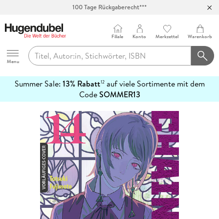
100 Tage Rückgaberecht***
Abholung in über 100 Filialen
Filiale
Konto
Merkzettel
Warenkorb
Hugendubel
Menu
Summer Sale:
13% Rabatt
auf viele Sortimente mit dem
12
mehr
Code
SOMMER13
erfahren