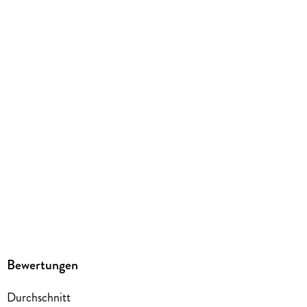
kartoniert
Gewicht
162 g
Größe (L/B/H)
183/125/19 mm
ISBN
9783755502302
Herstelleradresse
Egmont Verlagsgesellschaften mbH, Ritterstr. 26, 10969
Berlin, safety@egmont.de
Bewertungen
Durchschnitt