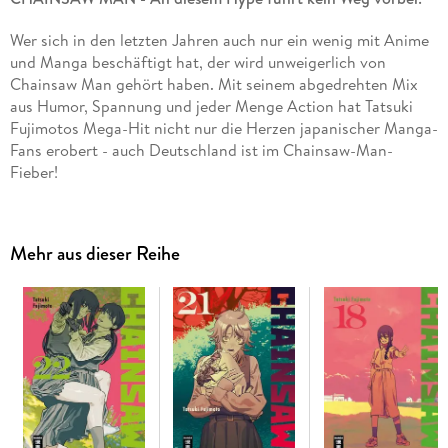
Wer sich in den letzten Jahren auch nur ein wenig mit Anime
und Manga beschäftigt hat, der wird unweigerlich von
Chainsaw Man gehört haben. Mit seinem abgedrehten Mix
aus Humor, Spannung und jeder Menge Action hat Tatsuki
Fujimotos Mega-Hit nicht nur die Herzen japanischer Manga-
Fans erobert - auch Deutschland ist im Chainsaw-Man-
Fieber!
Inhalt Band 14:
Denji kann sein Glück kaum fassen. Asa hat
ihn tatsächlich auf ein Date eingeladen - auch wenn es ihr
Mehr aus dieser Reihe
nur darum geht, ihre Begleitung in eine Waffe zu verwandeln.
Der gemeinsame Besuch des Aquariums wird jedoch zu einem
altbekannten Albtraum, als ein Teufel die beiden zwischen
Fischen und Seesternen gefangen nimmt. . .
"Blutig, lustig und actiongeladen."
- Manga Passion.