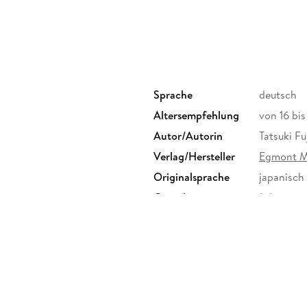
Sprache
deutsch
Altersempfehlung
von 16 bi
Autor/Autorin
Tatsuki F
Verlag/Hersteller
Egmont 
Originalsprache
japanisch
Gewicht
161 g
ISBN
97837555
n mbH, Ritterstr. 26, 10969