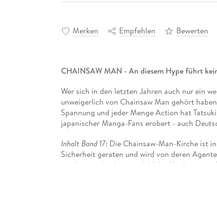
Merken
Empfehlen
Bewerten
CHAINSAW MAN - An diesem Hype führt kein
Wer sich in den letzten Jahren auch nur ein w
unweigerlich von Chainsaw Man gehört haben
Spannung und jeder Menge Action hat Tatsuki
japanischer Manga-Fans erobert - auch Deuts
Inhalt Band 17:
Die Chainsaw-Man-Kirche ist in
Sicherheit geraten und wird von deren Agen
seit kurzem Aushängeschild der Kirche ist, ste
Yorus Hilfe gelingt, der Behörde zu entkommen
grausames Schlachtfeld. . .
"Blutig, lustig und actiongeladen."