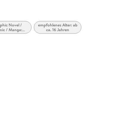
phic Novel /
empfohlenes Alter: ab
ic / Manga:
ca. 16 Jahren
Horror,
rnatürliches