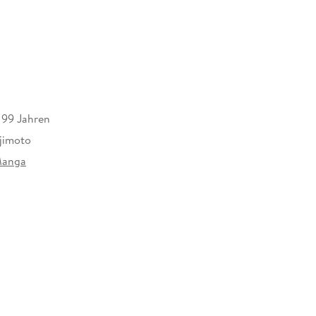
s 99 Jahren
ujimoto
Manga
03651