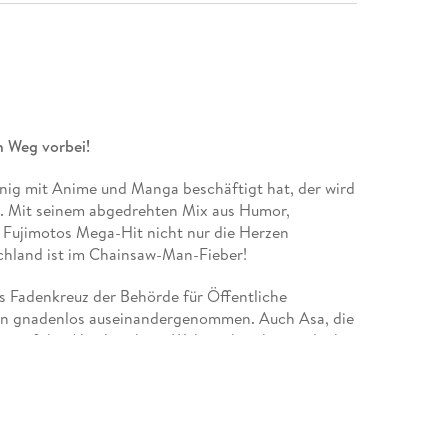
 Weg vorbei!
enig mit Anime und Manga beschäftigt hat, der wird
. Mit seinem abgedrehten Mix aus Humor,
 Fujimotos Mega-Hit nicht nur die Herzen
chland ist im Chainsaw-Man-Fieber!
s Fadenkreuz der Behörde für Öffentliche
ten gnadenlos auseinandergenommen. Auch Asa, die
ht auf der Abschussliste. Während es ihr nur dank
, verwandelt sich die gesamte Stadt in ein