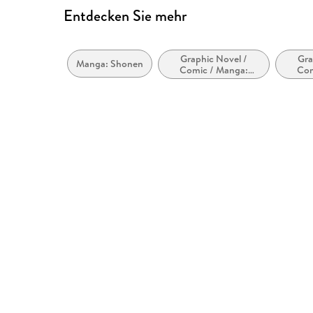
Entdecken Sie mehr
Graphic Novel /
Gra
Manga: Shonen
Comic / Manga:
Com
Action und Abenteuer
Übe