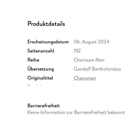
Produktdetails
Erscheinungsdatum
06. August 2024
Seitenanzahl
192
Reihe
Chainsaw Man
Übersetzung
Gandalf Bartholomäus
Originaltitel
Chensman
Produktart
kartoniert
Größe (L/B/H)
124/17/183 mm
Herstelleradresse
Egmont Verlagsgesellschafte
Barrierefreiheit
Berlin, safety@egmont.de
Keine Information zur Barrierefreiheit bekannt