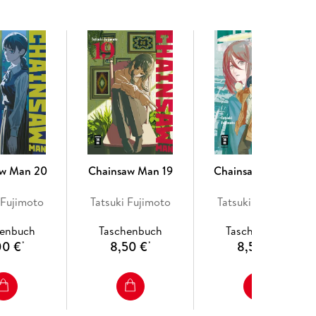
aw Man 20
Chainsaw Man 19
Chainsaw Man 09
 Fujimoto
Tatsuki Fujimoto
Tatsuki Fujimoto
henbuch
Taschenbuch
Taschenbuch
00 €
8,50 €
8,50 €
*
*
*