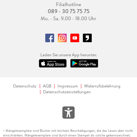
Filialhotline
089 - 30 75 75 75
Mo. - Sa. 9.00 - 18.00 Uhr
Laden Sie unsere App herunter.
Datenschutz
AGB
Impressum
Widerrufsbelehrung
Datenschutzeinstellungen
Mängelexemplare sind Bücher mit leichten Beschädigungen, die das Lesen aber nicht
1
einschränken. Mängelexemplare sind durch einen Stempel als solche gekennzeichnet.