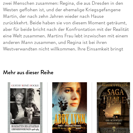
zwei Menschen zusammen: Regina, die aus Dresden in den
Westen geflohen ist, und der ehemalige Kriegsgefangene
Martin, der nach zehn Jahren wieder nach Hause
zurückkehrt. Beide haben sie von diesem Moment geträumt,
aber für beide bricht nach der Konfrontation mit der Realität
eine Welt zusammen. Martins Frau lebt inzwischen mit einem
anderen Mann zusammen, und Regina ist bei ihren
Westverwandten nicht willkommen. Ihre Einsamkeit bringt
Regina und Martin zusammen, doch Regina macht als Model
Karriere, und bald müssen sie sich wieder voneinander
trennen. Aber Regina merkt schnell, dass sie die Welt der
Mehr aus dieser Reihe
Modenschauen, Partys und Flirts nicht glücklich machen
kann; das vermag nur ganz bestimmter Mensch: Martin.