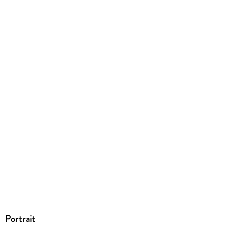
9783957512000
Portrait