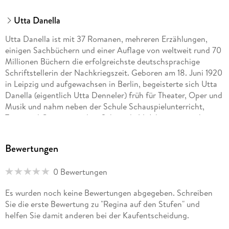
Utta Danella
Utta Danella ist mit 37 Romanen, mehreren Erzählungen,
einigen Sachbüchern und einer Auflage von weltweit rund 70
Millionen Büchern die erfolgreichste deutschsprachige
Schriftstellerin der Nachkriegszeit. Geboren am 18. Juni 1920
in Leipzig und aufgewachsen in Berlin, begeisterte sich Utta
Danella (eigentlich Utta Denneler) früh für Theater, Oper und
Musik und nahm neben der Schule Schauspielunterricht,
Tanz- und Gesangstunden. Schon als 14-Jährige versuchte sie
sich heimlich an einem ersten Roman. Nach dem Abitur
schrieb sie Beiträge für verschiedene Zeitungen und für den
Bewertungen
Rundfunk. Sie zog später nach München und veröffentlichte
1956 ihren ersten Roman Alle Sterne vom Himmel, nachdem
0 Bewertungen
das ursprünglich über 1000 Seiten umfassende Manuskript
um die Hälfte gekürzt worden war. Obwohl sich nur ein
Es wurden noch keine Bewertungen abgegeben. Schreiben
bescheidener Erfolg einstellte, drängte Verleger Franz
Sie die erste Bewertung zu "Regina auf den Stufen" und
Schneekluth die Autorin, für die er auch das Pseudonym
helfen Sie damit anderen bei der Kaufentscheidung.
erfand, ihre schriftstellerische Arbeit fortzusetzen. Und mit