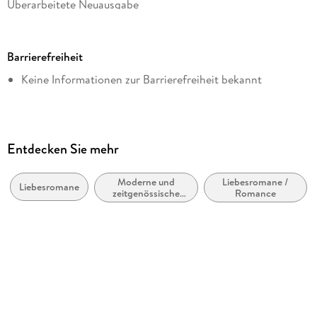
Überarbeitete Neuausgabe
Dateigröße
3,48 MB
Barrierefreiheit
Reihe
Keine Informationen zur Barrierefreiheit bekannt
hockebooks
Autor/Autorin
Utta Danella
Verlag/Hersteller
Entdecken Sie mehr
hockebooks
Moderne und
Liebesromane /
Kopierschutz
Liebesromane
zeitgenössische
Romance
mit Wasserzeichen versehen
Belletristik:
allgemein und
Produktart
literarisch
EBOOK
Dateiformat
EPUB
ISBN