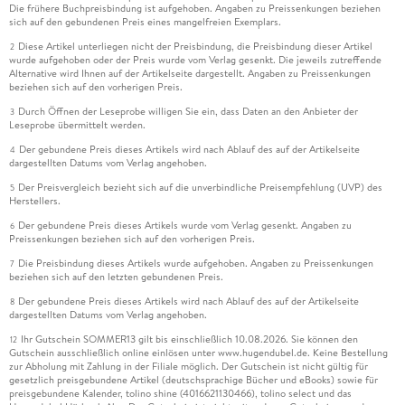
Die frühere Buchpreisbindung ist aufgehoben. Angaben zu Preissenkungen beziehen
sich auf den gebundenen Preis eines mangelfreien Exemplars.
Diese Artikel unterliegen nicht der Preisbindung, die Preisbindung dieser Artikel
2
wurde aufgehoben oder der Preis wurde vom Verlag gesenkt. Die jeweils zutreffende
Alternative wird Ihnen auf der Artikelseite dargestellt. Angaben zu Preissenkungen
beziehen sich auf den vorherigen Preis.
Durch Öffnen der Leseprobe willigen Sie ein, dass Daten an den Anbieter der
3
Leseprobe übermittelt werden.
Der gebundene Preis dieses Artikels wird nach Ablauf des auf der Artikelseite
4
dargestellten Datums vom Verlag angehoben.
Der Preisvergleich bezieht sich auf die unverbindliche Preisempfehlung (UVP) des
5
Herstellers.
Der gebundene Preis dieses Artikels wurde vom Verlag gesenkt. Angaben zu
6
Preissenkungen beziehen sich auf den vorherigen Preis.
Die Preisbindung dieses Artikels wurde aufgehoben. Angaben zu Preissenkungen
7
beziehen sich auf den letzten gebundenen Preis.
Der gebundene Preis dieses Artikels wird nach Ablauf des auf der Artikelseite
8
dargestellten Datums vom Verlag angehoben.
Ihr Gutschein SOMMER13 gilt bis einschließlich 10.08.2026. Sie können den
12
Gutschein ausschließlich online einlösen unter www.hugendubel.de. Keine Bestellung
zur Abholung mit Zahlung in der Filiale möglich. Der Gutschein ist nicht gültig für
gesetzlich preisgebundene Artikel (deutschsprachige Bücher und eBooks) sowie für
preisgebundene Kalender, tolino shine (4016621130466), tolino select und das