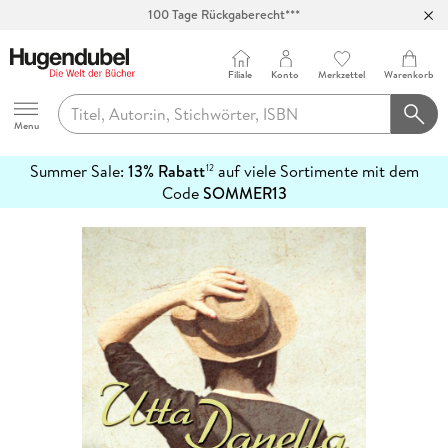
100 Tage Rückgaberecht***
Abholung in über 100 Filialen
Filiale
Konto
Merkzettel
Warenkorb
Hugendubel
Menu
Summer Sale:
13% Rabatt
auf viele Sortimente mit dem
12
mehr
Code
SOMMER13
erfahren