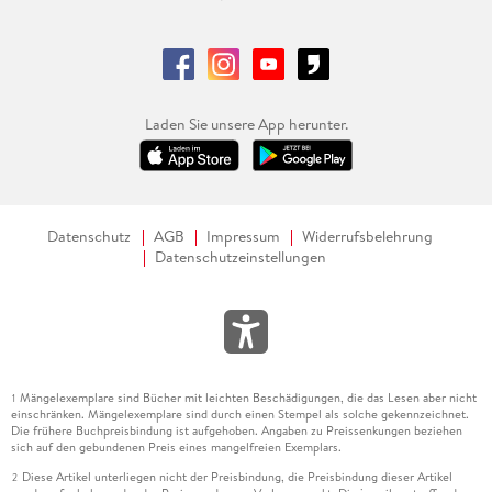
Laden Sie unsere App herunter.
Datenschutz
AGB
Impressum
Widerrufsbelehrung
Datenschutzeinstellungen
Mängelexemplare sind Bücher mit leichten Beschädigungen, die das Lesen aber nicht
1
einschränken. Mängelexemplare sind durch einen Stempel als solche gekennzeichnet.
Die frühere Buchpreisbindung ist aufgehoben. Angaben zu Preissenkungen beziehen
sich auf den gebundenen Preis eines mangelfreien Exemplars.
Diese Artikel unterliegen nicht der Preisbindung, die Preisbindung dieser Artikel
2