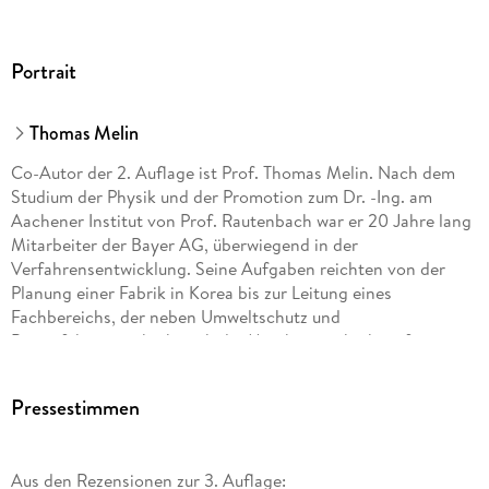
Portrait
Thomas Melin
Co-Autor der 2. Auflage ist Prof. Thomas Melin. Nach dem
Studium der Physik und der Promotion zum Dr. -Ing. am
Aachener Institut von Prof. Rautenbach war er 20 Jahre lang
Mitarbeiter der Bayer AG, überwiegend in der
Verfahrensentwicklung. Seine Aufgaben reichten von der
Planung einer Fabrik in Korea bis zur Leitung eines
Fachbereichs, der neben Umweltschutz und
Bioverfahrenstechnik auch die Membrantechnik umfasste.
1996 übernahm er von Professor Rautenbach die Leitung des
Instituts für Verfahrenstechnik der RWTH, dessen
Pressestimmen
traditioneller Forschungsschwerpunkt Membrantechnik
durch reaktionstechnische und umwelttechnische Themen
ergänzt wird.
Aus den Rezensionen zur 3. Auflage: