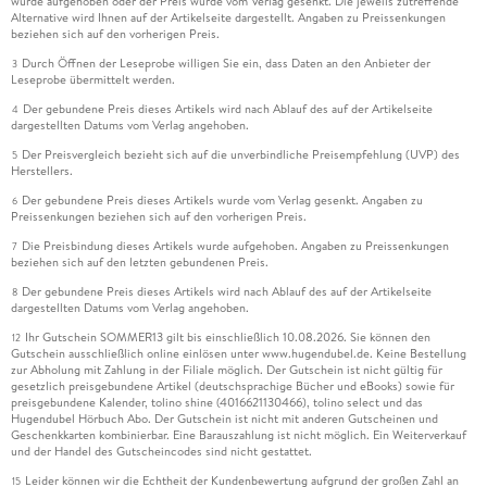
wurde aufgehoben oder der Preis wurde vom Verlag gesenkt. Die jeweils zutreffende
Alternative wird Ihnen auf der Artikelseite dargestellt. Angaben zu Preissenkungen
beziehen sich auf den vorherigen Preis.
Durch Öffnen der Leseprobe willigen Sie ein, dass Daten an den Anbieter der
3
Leseprobe übermittelt werden.
Der gebundene Preis dieses Artikels wird nach Ablauf des auf der Artikelseite
4
dargestellten Datums vom Verlag angehoben.
Der Preisvergleich bezieht sich auf die unverbindliche Preisempfehlung (UVP) des
5
Herstellers.
Der gebundene Preis dieses Artikels wurde vom Verlag gesenkt. Angaben zu
6
Preissenkungen beziehen sich auf den vorherigen Preis.
Die Preisbindung dieses Artikels wurde aufgehoben. Angaben zu Preissenkungen
7
beziehen sich auf den letzten gebundenen Preis.
Der gebundene Preis dieses Artikels wird nach Ablauf des auf der Artikelseite
8
dargestellten Datums vom Verlag angehoben.
Ihr Gutschein SOMMER13 gilt bis einschließlich 10.08.2026. Sie können den
12
Gutschein ausschließlich online einlösen unter www.hugendubel.de. Keine Bestellung
zur Abholung mit Zahlung in der Filiale möglich. Der Gutschein ist nicht gültig für
gesetzlich preisgebundene Artikel (deutschsprachige Bücher und eBooks) sowie für
preisgebundene Kalender, tolino shine (4016621130466), tolino select und das
Hugendubel Hörbuch Abo. Der Gutschein ist nicht mit anderen Gutscheinen und
Geschenkkarten kombinierbar. Eine Barauszahlung ist nicht möglich. Ein Weiterverkauf
und der Handel des Gutscheincodes sind nicht gestattet.
Leider können wir die Echtheit der Kundenbewertung aufgrund der großen Zahl an
15