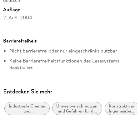
deutsch
Auflage
2. Aufl. 2004
Seitenanzahl
541
Barrierefreiheit
Dateigröße
Nicht barrierefrei oder nur eingeschränkt nutzbar
61,63 MB
Keine Barrierefreiheitsfunktionen des Lesesystems
Reihe
deaktiviert
Life Science and Basic Disciplines (German Language)
Weitere Hinweise:
Autor/Autorin
accessibilitysupport@springernature.com
Thomas Melin, Robert Rautenbach
Entdecken Sie mehr
Verlag/Hersteller
Springer Berlin Heidelberg
Industrielle Chemie
Umweltverschmutzung
Konstruktiver
und
und Gefahren für die
Ingenieurbau,
Kopierschutz
Chemietechnologie
Umwelt
Baustatik
mit Wasserzeichen versehen
Produktart