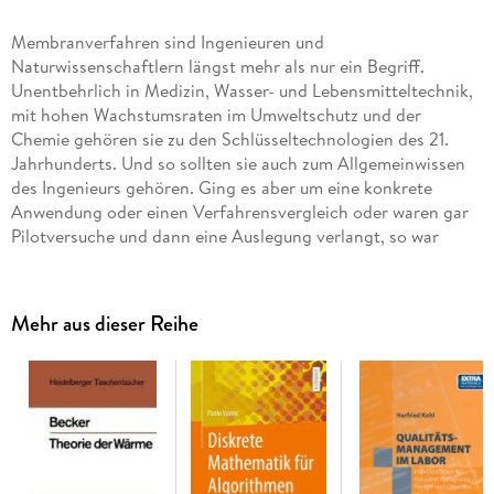
Membranverfahren sind Ingenieuren und
Naturwissenschaftlern längst mehr als nur ein Begriff.
Unentbehrlich in Medizin, Wasser- und Lebensmitteltechnik,
mit hohen Wachstumsraten im Umweltschutz und der
Chemie gehören sie zu den Schlüsseltechnologien des 21.
Jahrhunderts. Und so sollten sie auch zum Allgemeinwissen
des Ingenieurs gehören. Ging es aber um eine konkrete
Anwendung oder einen Verfahrensvergleich oder waren gar
Pilotversuche und dann eine Auslegung verlangt, so war
guter Rat zwar nicht teuer, aber er lautete übereinstimmend:
"bei Rautenbach nachlesen".
Mehr aus dieser Reihe
Die zweite, vollständig überarbeitete und wesentlich
erweiterte Auflage behält die erfolgreiche Kombination von
Handbuch und Lehrbuch bei. Ausgehend von klar
dargestellten Grundlagen werden die Werkzeuge und
Methoden der Auslegung von Membranverfahren erarbeitet
und an Beispielen demonstriert. Sämtliche Kapitel erfuhren