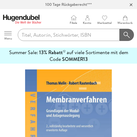
100 Tage Rückgaberecht***
Abholung in über 100 Filialen
Filiale
Konto
Merkzettel
Warenkorb
Hugendubel
Menu
Summer Sale:
13% Rabatt
auf viele Sortimente mit dem
12
mehr
Code
SOMMER13
erfahren