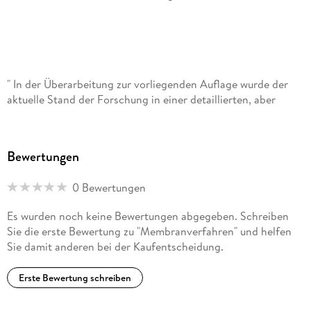
" In der Überarbeitung zur vorliegenden Auflage wurde der
aktuelle Stand der Forschung in einer detaillierten, aber
dennoch gut überblickbaren Form eingearbeitet. Neue
Entwicklungen werden aufgezeigt und kritisch diskutiert. Der
Umfang des Werks zeigt, dass sich Membranverfahren in
Bewertungen
einer aufstrebenden Entwicklung befinden und die Vielfalt
der möglichen Anwendungen ständig zunimmt. Da alle
0 Bewertungen
Verfahren mit diffusem als auch konvektivem Stofftransport
theoretisch und praxisbezogen behandelt werden, bleibt das
Es wurden noch keine Bewertungen abgegeben. Schreiben
Buch für den Wissenschaftler als auch für den Anwender ein
Sie die erste Bewertung zu "Membranverfahren" und helfen
Standardwerk. " (Norbert Weissenbacher, in: Österreichische
Sie damit anderen bei der Kaufentscheidung.
Wasser- und Abfallwirtschaft, 2007, Vol. 59, Issue 11-12, S.
a39)
Erste Bewertung schreiben