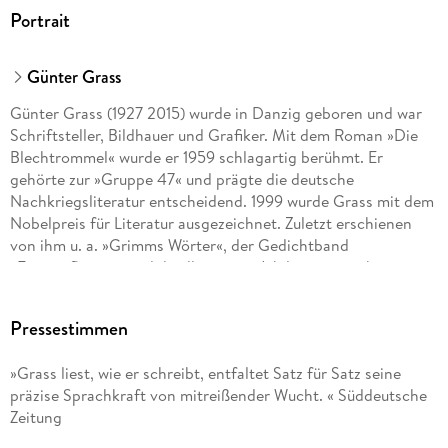
Portrait
Günter Grass
Günter Grass (1927 2015) wurde in Danzig geboren und war
Schriftsteller, Bildhauer und Grafiker. Mit dem Roman »Die
Blechtrommel« wurde er 1959 schlagartig berühmt. Er
gehörte zur »Gruppe 47« und prägte die deutsche
Nachkriegsliteratur entscheidend. 1999 wurde Grass mit dem
Nobelpreis für Literatur ausgezeichnet. Zuletzt erschienen
von ihm u. a. »Grimms Wörter«, der Gedichtband
»Eintagsfliegen« und die illustrierte Jubiläumsausgabe seines
1963 erstmals publizierten Romans »Hundejahre«.
Pressestimmen
»Grass liest, wie er schreibt, entfaltet Satz für Satz seine
präzise Sprachkraft von mitreißender Wucht. « Süddeutsche
Zeitung