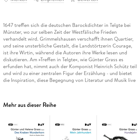
1647 treffen sich die deutschen Barockdichter in Telgte bei
Münster, wo zur selben Zeit der Westfälische Frieden
verhandelt wird. Grimmelshausen verschafft ihnen Quartier,
und seine unsterbliche Gestalt, die Landstörtzerin Courage,
ist ihre Wirtin, während die Autoren ihre Werke lesen und
diskutieren. Am »Treffen in Telgte«, wie Günter Grass es
erfunden hat, nimmt auch der Komponist Heinrich Schütz teil
und wird zu einer zentralen Figur der Erzählung - und bietet
die Inspiration, diese Begegnung von Literatur und Musik live
zu inszenieren: So wird die Lesung von Günter Grass
musikalisch umrahmt vom Kammerchor Stuttgart unter der
Leitung von Frieder Bernius. Ungekürzte Autorinnenlesung
Mehr aus dieser Reihe
mit Günter Grass1 mp3-CD | ca. 5 h 14 min