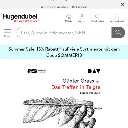
Abholung in über 100 Filialen
Filiale
Konto
Merkzettel
Warenkorb
Hugendubel
Menu
Summer Sale:
13% Rabatt
auf viele Sortimente mit dem
12
mehr
Code
SOMMER13
erfahren