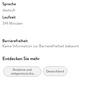
Sprache
deutsch
Laufzeit
314 Minuten
Reihe
Günter Grass - die Autorenlesungen
Barrierefreiheit
Autor/Autorin
Keine Information zur Barrierefreiheit bekannt
Günter Grass
Herausgegeben von
Entdecken Sie mehr
Jörg-Dieter Kogel
Moderne und
Sprecher/Sprecherin
Deutschland
zeitgenössische
Günter Grass
Belletristik: allgemein
und literarisch
Verlag/Hersteller
Der Audio Verlag, DAV
Produktart
CD