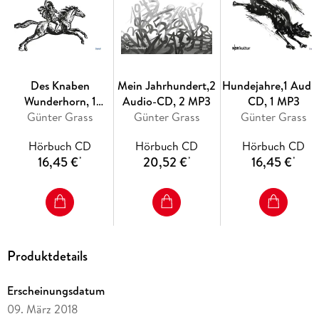
Des Knaben
Mein Jahrhundert,2
Hundejahre,1 Audi
Wunderhorn, 1
Audio-CD, 2 MP3
CD, 1 MP3
Audio-CD, 1 MP3
Günter Grass
Günter Grass
Günter Grass
Hörbuch CD
Hörbuch CD
Hörbuch CD
16,45 €
20,52 €
16,45 €
*
*
*
Produktdetails
Erscheinungsdatum
09. März 2018