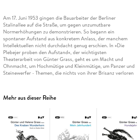
Am 17. Juni 1953 gingen die Bauarbeiter der Berliner
Stalinallee auf die Straße, um gegen unzumutbare
Normerhöhungen zu demonstrieren. So begann ein
spontaner Aufstand aus konkretem Anlass, der manchem
Intellektuellen nicht durchdacht genug erschien. In »Die
Plebejer proben den Aufstand«, der wichtigsten
Theaterarbeit von Günter Grass, geht es um Macht und
Ohnmacht, um Hochmütige und Kleinmütige, um Panzer und
Steinewerfer - Themen, die nichts von ihrer Brisanz verloren
haben. Die Lesung ist ein Kraftakt, eine großartige Leistung,
denn Grass verleiht im Alleingang jeder Person des Stücks
eine Stimme. Ungekürzte Autorenlesung mit Günter Grass1
Mehr aus dieser Reihe
mp3-CD | ca. 1 h 52 min