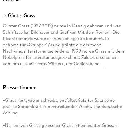
Günter Grass
Günter Grass (1927 2015) wurde in Danzig geboren und war
Schriftsteller, Bildhauer und Grafiker. Mit dem Roman »Die
Blechtrommel« wurde er 1959 schlagartig berühmt. Er
gehörte zur »Gruppe 47« und prägte die deutsche
Nachkriegsliteratur entscheidend. 1999 wurde Grass mit dem
Nobelpreis für Literatur ausgezeichnet. Zuletzt erschienen
von ihm u. a. »Grimms Wörter«, der Gedichtband
»Eintagsfliegen« und die illustrierte Jubiläumsausgabe seines
1963 erstmals publizierten Romans »Hundejahre«.
Pressestimmen
»Grass liest, wie er schreibt, entfaltet Satz für Satz seine
präzise Sprachkraft von mitreißender Wucht. « Süddeutsche
Zeitung
»Nur ein von Grass gelesener Grass ist ein echter Grass. «