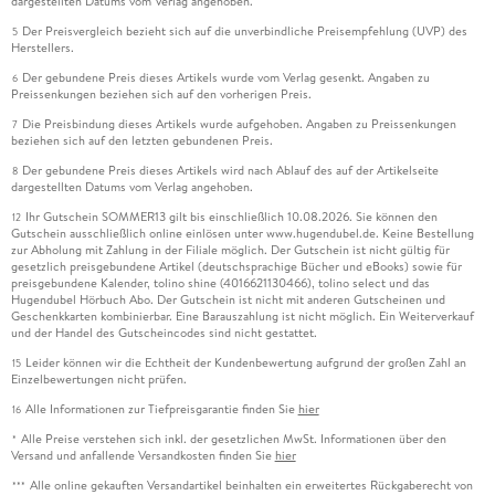
dargestellten Datums vom Verlag angehoben.
Der Preisvergleich bezieht sich auf die unverbindliche Preisempfehlung (UVP) des
5
Herstellers.
Der gebundene Preis dieses Artikels wurde vom Verlag gesenkt. Angaben zu
6
Preissenkungen beziehen sich auf den vorherigen Preis.
Die Preisbindung dieses Artikels wurde aufgehoben. Angaben zu Preissenkungen
7
beziehen sich auf den letzten gebundenen Preis.
Der gebundene Preis dieses Artikels wird nach Ablauf des auf der Artikelseite
8
dargestellten Datums vom Verlag angehoben.
Ihr Gutschein SOMMER13 gilt bis einschließlich 10.08.2026. Sie können den
12
Gutschein ausschließlich online einlösen unter www.hugendubel.de. Keine Bestellung
zur Abholung mit Zahlung in der Filiale möglich. Der Gutschein ist nicht gültig für
gesetzlich preisgebundene Artikel (deutschsprachige Bücher und eBooks) sowie für
preisgebundene Kalender, tolino shine (4016621130466), tolino select und das
Hugendubel Hörbuch Abo. Der Gutschein ist nicht mit anderen Gutscheinen und
Geschenkkarten kombinierbar. Eine Barauszahlung ist nicht möglich. Ein Weiterverkauf
und der Handel des Gutscheincodes sind nicht gestattet.
Leider können wir die Echtheit der Kundenbewertung aufgrund der großen Zahl an
15
Einzelbewertungen nicht prüfen.
Alle Informationen zur Tiefpreisgarantie finden Sie
hier
16
Alle Preise verstehen sich inkl. der gesetzlichen MwSt. Informationen über den
*
Versand und anfallende Versandkosten finden Sie
hier
Alle online gekauften Versandartikel beinhalten ein erweitertes Rückgaberecht von
***