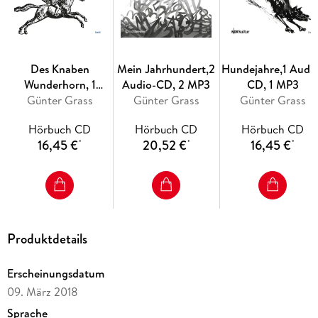
Des Knaben
Mein Jahrhundert,2
Hundejahre,1 Audi
Wunderhorn, 1
Audio-CD, 2 MP3
CD, 1 MP3
Audio-CD, 1 MP3
Günter Grass
Günter Grass
Günter Grass
Hörbuch CD
Hörbuch CD
Hörbuch CD
16,45 €
20,52 €
16,45 €
*
*
*
Produktdetails
Erscheinungsdatum
09. März 2018
Sprache