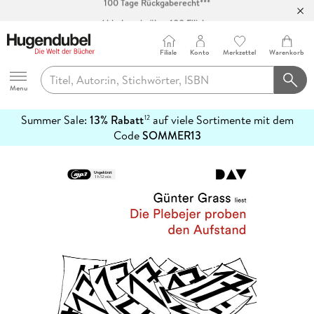
Abholung in über 100 Filialen
Filiale
Konto
Merkzettel
Warenkorb
Hugendubel
Menu
Summer Sale:
13% Rabatt
auf viele Sortimente mit dem
12
mehr
Code
SOMMER13
erfahren