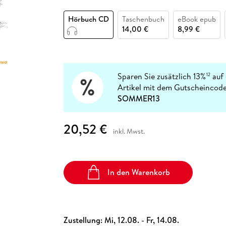
Fremdsprachige Bücher
n Lernhilfen
 Jugendbücher
eiber
Hörbuch Downloads im Bundle
cher
 Vergleich
 Puzzlezubehör
Lernen
New Adult
STABILO
Taschenbücher
Hörbuch CD
Taschenbuch
eBook epub
hilfen
hriller
 Backen
er
lender
Ratgeber
14,00 €
8,99 €
op
hriller
Romance
Sachbücher
precher:innen
Science Fiction
Sparen Sie zusätzlich 13%
auf 
12
Artikel mit dem Gutscheincode
Fremdsprachige Bücher
SOMMER13
20,52 €
inkl. Mwst.
In den Warenkorb
Zustellung:
Mi, 12.08. - Fr, 14.08.