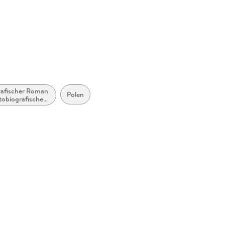
rafischer Roman
Polen
tobiografischer
Roman