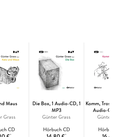
und Maus
Die Box, 1 Audio-CD, 1
Komm, Trost der Nacht,
MP3
Audio-CD, 1 MP3
r Grass
Günter Grass
Günter Grass
uch CD
Hörbuch CD
Hörbuch CD
00 €
14,80 €
16,45 €
*
*
*