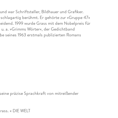
nd war Schriftsteller, Bildhauer und Grafiker.
schlagartig berühmt. Er gehörte zur »Gruppe 47«
heidend. 1999 wurde Grass mit dem Nobelpreis für
m u. a. »Grimms Wörter«, der Gedichtband
gabe seines 1963 erstmals publizierten Romans
tz seine präzise Sprachkraft von mitreißender
Grass. « DIE WELT