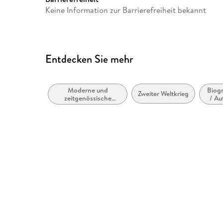
info@der-audio-verlag.de
Keine Information zur Barrierefreiheit bekannt
Entdecken Sie mehr
Moderne und
Biog
Zweiter Weltkrieg
zeitgenössische
/ Au
Belletristik: allgemein
und literarisch