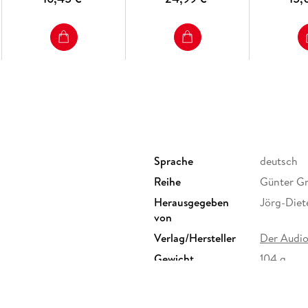
Sprache
deutsch
Reihe
Günter Gr
Herausgegeben
Jörg-Diet
von
Verlag/Hersteller
Der Audio
Gewicht
104 g
GTIN
9783742
enbergstr. 9a, 10623 Berlin,