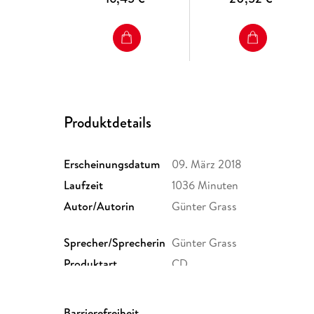
Produktdetails
Erscheinungsdatum
09. März 2018
Laufzeit
1036 Minuten
Autor/Autorin
Günter Grass
Sprecher/Sprecherin
Günter Grass
Produktart
CD
Größe (L/B/H)
16/148/163 mm
Herstelleradresse
Der Audio Verlag GmbH, Hard
Barrierefreiheit