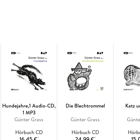
Hundejahre,1 Audio-CD,
Die Blechtrommel
Katz 
1 MP3
Günter Grass
Günter Grass
Günte
Hörbuch CD
Hörbuch CD
Hörb
16,45 €
24,99 €
15,
*
*