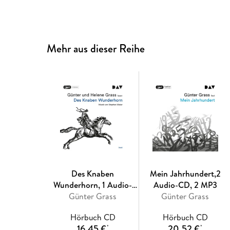
Mehr aus dieser Reihe
Des Knaben
Mein Jahrhundert,2
Wunderhorn, 1 Audio-
Audio-CD, 2 MP3
Günter Grass
CD, 1 MP3
Günter Grass
Hörbuch CD
Hörbuch CD
16,45 €
20,52 €
*
*