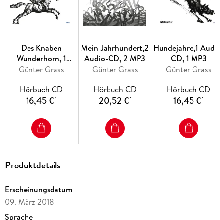
Des Knaben
Mein Jahrhundert,2
Hundejahre,1 Audi
Wunderhorn, 1
Audio-CD, 2 MP3
CD, 1 MP3
Audio-CD, 1 MP3
Günter Grass
Günter Grass
Günter Grass
Hörbuch CD
Hörbuch CD
Hörbuch CD
16,45 €
20,52 €
16,45 €
*
*
*
Produktdetails
Erscheinungsdatum
09. März 2018
Sprache