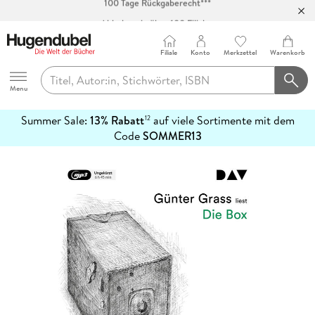
Abholung in über 100 Filialen
Filiale
Konto
Merkzettel
Warenkorb
Hugendubel
Menu
Summer Sale:
13% Rabatt
auf viele Sortimente mit dem
12
mehr
Code
SOMMER13
erfahren