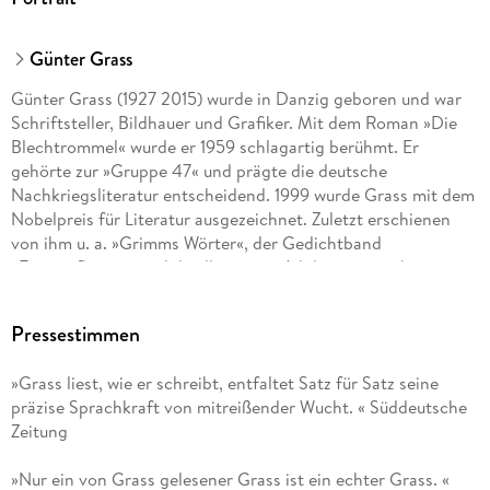
Günter Grass
Günter Grass (1927 2015) wurde in Danzig geboren und war
Schriftsteller, Bildhauer und Grafiker. Mit dem Roman »Die
Blechtrommel« wurde er 1959 schlagartig berühmt. Er
gehörte zur »Gruppe 47« und prägte die deutsche
Nachkriegsliteratur entscheidend. 1999 wurde Grass mit dem
Nobelpreis für Literatur ausgezeichnet. Zuletzt erschienen
von ihm u. a. »Grimms Wörter«, der Gedichtband
»Eintagsfliegen« und die illustrierte Jubiläumsausgabe seines
1963 erstmals publizierten Romans »Hundejahre«.
Pressestimmen
»Grass liest, wie er schreibt, entfaltet Satz für Satz seine
präzise Sprachkraft von mitreißender Wucht. « Süddeutsche
Zeitung
»Nur ein von Grass gelesener Grass ist ein echter Grass. «