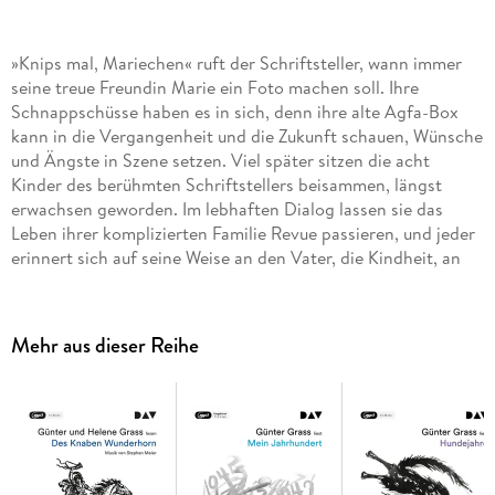
»Knips mal, Mariechen« ruft der Schriftsteller, wann immer
seine treue Freundin Marie ein Foto machen soll. Ihre
Schnappschüsse haben es in sich, denn ihre alte Agfa-Box
kann in die Vergangenheit und die Zukunft schauen, Wünsche
und Ängste in Szene setzen. Viel später sitzen die acht
Kinder des berühmten Schriftstellers beisammen, längst
erwachsen geworden. Im lebhaften Dialog lassen sie das
Leben ihrer komplizierten Familie Revue passieren, und jeder
erinnert sich auf seine Weise an den Vater, die Kindheit, an
Maries Wunder-Box und ihre verblüffenden Bilder. Virtuos
interpretiert Günter Grass diese
»Dunkelkammergeschichten«, in denen Realität und Fiktion
Mehr aus dieser Reihe
untrennbar miteinander verwoben sind. Ungekürzte
Autorenlesung mit Günter Grass1 mp3-CD | ca. 6 h 45 min