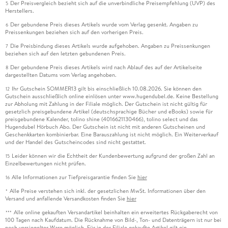
Der Preisvergleich bezieht sich auf die unverbindliche Preisempfehlung (UVP) des
5
Herstellers.
Der gebundene Preis dieses Artikels wurde vom Verlag gesenkt. Angaben zu
6
Preissenkungen beziehen sich auf den vorherigen Preis.
Die Preisbindung dieses Artikels wurde aufgehoben. Angaben zu Preissenkungen
7
beziehen sich auf den letzten gebundenen Preis.
Der gebundene Preis dieses Artikels wird nach Ablauf des auf der Artikelseite
8
dargestellten Datums vom Verlag angehoben.
Ihr Gutschein SOMMER13 gilt bis einschließlich 10.08.2026. Sie können den
12
Gutschein ausschließlich online einlösen unter www.hugendubel.de. Keine Bestellung
zur Abholung mit Zahlung in der Filiale möglich. Der Gutschein ist nicht gültig für
gesetzlich preisgebundene Artikel (deutschsprachige Bücher und eBooks) sowie für
preisgebundene Kalender, tolino shine (4016621130466), tolino select und das
Hugendubel Hörbuch Abo. Der Gutschein ist nicht mit anderen Gutscheinen und
Geschenkkarten kombinierbar. Eine Barauszahlung ist nicht möglich. Ein Weiterverkauf
und der Handel des Gutscheincodes sind nicht gestattet.
Leider können wir die Echtheit der Kundenbewertung aufgrund der großen Zahl an
15
Einzelbewertungen nicht prüfen.
Alle Informationen zur Tiefpreisgarantie finden Sie
hier
16
Alle Preise verstehen sich inkl. der gesetzlichen MwSt. Informationen über den
*
Versand und anfallende Versandkosten finden Sie
hier
Alle online gekauften Versandartikel beinhalten ein erweitertes Rückgaberecht von
***
100 Tagen nach Kaufdatum. Die Rücknahme von Bild-, Ton- und Datenträgern ist nur bei
noch versiegelter Ware möglich. Für in der Filiale gekaufte Artikel gilt ein