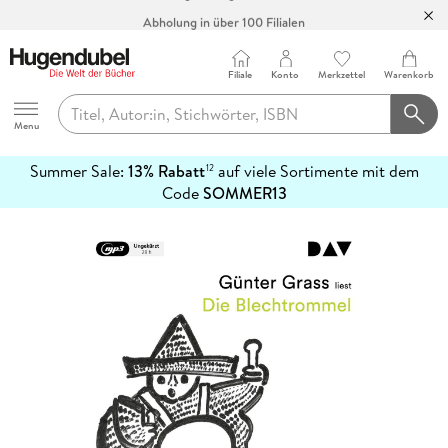
Abholung in über 100 Filialen
Filiale
Konto
Merkzettel
Warenkorb
Hugendubel
Menu
Summer Sale:
13% Rabatt
auf viele Sortimente mit dem
12
mehr
Code
SOMMER13
erfahren