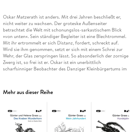
Oskar Matzerath ist anders. Mit drei Jahren beschließt er,
nicht weiter zu wachsen. Der groteske Außenseiter
betrachtet die Welt mit schonungslos-sarkastischem Blick
»von unten«. Sein ständiger Begleiter ist eine Blechtrommel.
Mit ihr ertrommelt er sich Distanz, fordert, schreckt auf.
Wird sie ihm genommen, setzt er sich mit einem Schrei zur
Wehr, der Glas zerspringen lässt. So absonderlich der zornige
Zwerg ist, so frei ist er. Oskar ist ein unerbittlich
scharfsinniger Beobachter des Danziger Kleinbürgertums im
»Dritten Reich«. Günter Grass liest sein erfolgreichstes Werk:
ein kunstvoll erzähltes Stück Weltgeschichte mit einem
Helden, wie es ihn nie zuvor gab. Ungekürzte Autorenlesung
Mehr aus dieser Reihe
mit Günter Grass3 mp3-CDs | ca. 28 h 0 min Lesung