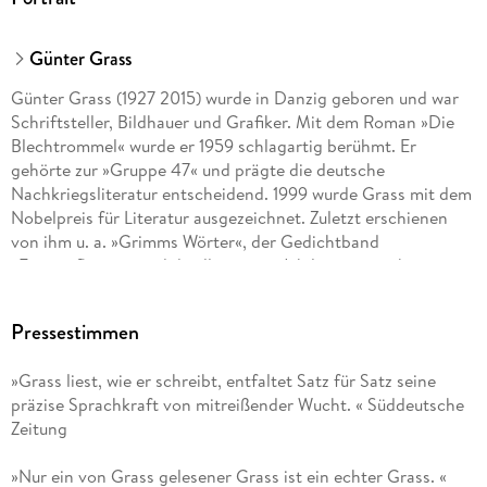
Günter Grass
Günter Grass (1927 2015) wurde in Danzig geboren und war
Schriftsteller, Bildhauer und Grafiker. Mit dem Roman »Die
Blechtrommel« wurde er 1959 schlagartig berühmt. Er
gehörte zur »Gruppe 47« und prägte die deutsche
Nachkriegsliteratur entscheidend. 1999 wurde Grass mit dem
Nobelpreis für Literatur ausgezeichnet. Zuletzt erschienen
von ihm u. a. »Grimms Wörter«, der Gedichtband
»Eintagsfliegen« und die illustrierte Jubiläumsausgabe seines
1963 erstmals publizierten Romans »Hundejahre«.
Pressestimmen
»Grass liest, wie er schreibt, entfaltet Satz für Satz seine
präzise Sprachkraft von mitreißender Wucht. « Süddeutsche
Zeitung
»Nur ein von Grass gelesener Grass ist ein echter Grass. «