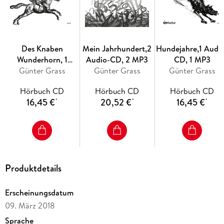
Des Knaben
Mein Jahrhundert,2
Hundejahre,1 Audi
Wunderhorn, 1
Audio-CD, 2 MP3
CD, 1 MP3
Audio-CD, 1 MP3
Günter Grass
Günter Grass
Günter Grass
Hörbuch CD
Hörbuch CD
Hörbuch CD
16,45 €
20,52 €
16,45 €
*
*
*
Produktdetails
Erscheinungsdatum
09. März 2018
Sprache