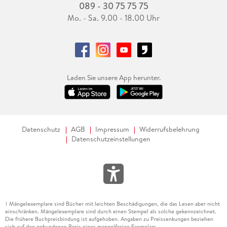
089 - 30 75 75 75
Mo. - Sa. 9.00 - 18.00 Uhr
Laden Sie unsere App herunter.
Datenschutz
AGB
Impressum
Widerrufsbelehrung
Datenschutzeinstellungen
Mängelexemplare sind Bücher mit leichten Beschädigungen, die das Lesen aber nicht
1
einschränken. Mängelexemplare sind durch einen Stempel als solche gekennzeichnet.
Die frühere Buchpreisbindung ist aufgehoben. Angaben zu Preissenkungen beziehen
sich auf den gebundenen Preis eines mangelfreien Exemplars.