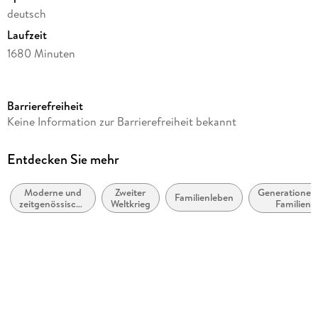
deutsch
Laufzeit
1680 Minuten
Reihe
Günter Grass - die Autorenlesungen
Barrierefreiheit
Autor/Autorin
Keine Information zur Barrierefreiheit bekannt
Günter Grass
Herausgegeben von
Entdecken Sie mehr
Jörg-Dieter Kogel
Moderne und
Zweiter
Generationen
Sprecher/Sprecherin
Familienleben
zeitgenössische
Weltkrieg
Familiens
Günter Grass
Belletristik:
allgemein und
Verlag/Hersteller
literarisch
Der Audio Verlag GmbH
Audioinhalt
Hörbuch
Gewicht