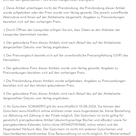
Diese Artikel unterliegen nicht der Preisbindung, die Preisbindung dieser Artikel
2
wurde aufgehoben oder der Preis wurde vom Verlag gesenkt. Die jeweils zutreffende
Alternative wird Ihnen auf der Artikelseite dargestellt. Angaben zu Preissenkungen
beziehen sich auf den vorherigen Preis.
Durch Öffnen der Leseprobe willigen Sie ein, dass Daten an den Anbieter der
3
Leseprobe übermittelt werden.
Der gebundene Preis dieses Artikels wird nach Ablauf des auf der Artikelseite
4
dargestellten Datums vom Verlag angehoben.
Der Preisvergleich bezieht sich auf die unverbindliche Preisempfehlung (UVP) des
5
Herstellers.
Der gebundene Preis dieses Artikels wurde vom Verlag gesenkt. Angaben zu
6
Preissenkungen beziehen sich auf den vorherigen Preis.
Die Preisbindung dieses Artikels wurde aufgehoben. Angaben zu Preissenkungen
7
beziehen sich auf den letzten gebundenen Preis.
Der gebundene Preis dieses Artikels wird nach Ablauf des auf der Artikelseite
8
dargestellten Datums vom Verlag angehoben.
Ihr Gutschein SOMMER13 gilt bis einschließlich 10.08.2026. Sie können den
12
Gutschein ausschließlich online einlösen unter www.hugendubel.de. Keine Bestellung
zur Abholung mit Zahlung in der Filiale möglich. Der Gutschein ist nicht gültig für
gesetzlich preisgebundene Artikel (deutschsprachige Bücher und eBooks) sowie für
preisgebundene Kalender, tolino shine (4016621130466), tolino select und das
Hugendubel Hörbuch Abo. Der Gutschein ist nicht mit anderen Gutscheinen und
Geschenkkarten kombinierbar. Eine Barauszahlung ist nicht möglich. Ein Weiterverkauf