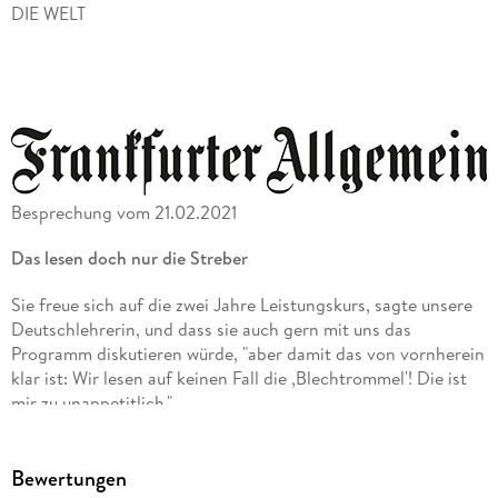
DIE WELT
Besprechung vom 21.02.2021
Das lesen doch nur die Streber
Sie freue sich auf die zwei Jahre Leistungskurs, sagte unsere
Deutschlehrerin, und dass sie auch gern mit uns das
Programm diskutieren würde, "aber damit das von vornherein
klar ist: Wir lesen auf keinen Fall die ,Blechtrommel'! Die ist
mir zu unappetitlich."
Normalerweise sind es ja die Schülerinnen und Schüler, die
von Schullektüre traumatisiert sind. Aber eine von
Bewertungen
Schullektüre traumatisierte Lehrerin: Das war interessant.