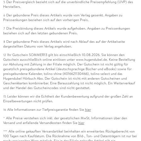
Der Preisvergleich bezieht sich auf die unverbindliche Preisempfehlung (UVP) des
5
Herstellers.
Der gebundene Preis dieses Artikels wurde vom Verlag gesenkt. Angaben zu
6
Preissenkungen beziehen sich auf den vorherigen Preis.
Die Preisbindung dieses Artikels wurde aufgehoben. Angaben zu Preissenkungen
7
beziehen sich auf den letzten gebundenen Preis.
Der gebundene Preis dieses Artikels wird nach Ablauf des auf der Artikelseite
8
dargestellten Datums vom Verlag angehoben.
Ihr Gutschein SOMMER13 gilt bis einschließlich 10.08.2026. Sie können den
12
Gutschein ausschließlich online einlösen unter www.hugendubel.de. Keine Bestellung
zur Abholung mit Zahlung in der Filiale möglich. Der Gutschein ist nicht gültig für
gesetzlich preisgebundene Artikel (deutschsprachige Bücher und eBooks) sowie für
preisgebundene Kalender, tolino shine (4016621130466), tolino select und das
Hugendubel Hörbuch Abo. Der Gutschein ist nicht mit anderen Gutscheinen und
Geschenkkarten kombinierbar. Eine Barauszahlung ist nicht möglich. Ein Weiterverkauf
und der Handel des Gutscheincodes sind nicht gestattet.
Leider können wir die Echtheit der Kundenbewertung aufgrund der großen Zahl an
15
Einzelbewertungen nicht prüfen.
Alle Informationen zur Tiefpreisgarantie finden Sie
hier
16
Alle Preise verstehen sich inkl. der gesetzlichen MwSt. Informationen über den
*
Versand und anfallende Versandkosten finden Sie
hier
Alle online gekauften Versandartikel beinhalten ein erweitertes Rückgaberecht von
***
100 Tagen nach Kaufdatum. Die Rücknahme von Bild-, Ton- und Datenträgern ist nur bei
noch versiegelter Ware möglich. Für in der Filiale gekaufte Artikel gilt ein