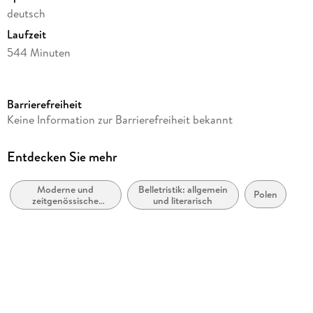
deutsch
Laufzeit
544 Minuten
Reihe
Günter Grass - die Autorenlesungen
Barrierefreiheit
Autor/Autorin
Keine Information zur Barrierefreiheit bekannt
Günter Grass
Herausgegeben von
Entdecken Sie mehr
Jörg-Dieter Kogel
Moderne und
Belletristik: allgemein
Sprecher/Sprecherin
Polen
zeitgenössische
und literarisch
Günter Grass
Belletristik: allgemein
und literarisch
Verlag/Hersteller
Der Audio Verlag, DAV
Produktart
CD
Gewicht