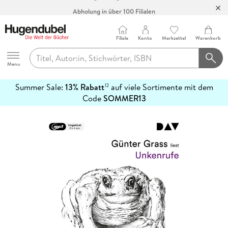
Abholung in über 100 Filialen
Filiale
Konto
Merkzettel
Warenkorb
Hugendubel
Menu
Summer Sale:
13% Rabatt
auf viele Sortimente mit dem
12
mehr
Code
SOMMER13
erfahren