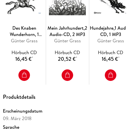
Des Knaben
Mein Jahrhundert,2
Hundejahre,1 Audi
Wunderhorn, 1
Audio-CD, 2 MP3
CD, 1 MP3
Audio-CD, 1 MP3
Günter Grass
Günter Grass
Günter Grass
Hörbuch CD
Hörbuch CD
Hörbuch CD
16,45 €
20,52 €
16,45 €
*
*
*
Produktdetails
Erscheinungsdatum
09. März 2018
Sprache