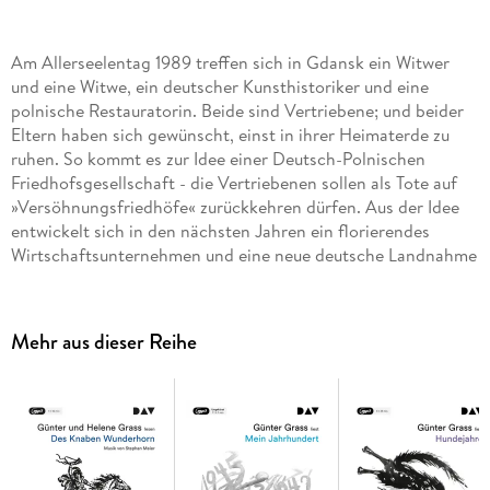
Am Allerseelentag 1989 treffen sich in Gdansk ein Witwer
und eine Witwe, ein deutscher Kunsthistoriker und eine
polnische Restauratorin. Beide sind Vertriebene; und beider
Eltern haben sich gewünscht, einst in ihrer Heimaterde zu
ruhen. So kommt es zur Idee einer Deutsch-Polnischen
Friedhofsgesellschaft - die Vertriebenen sollen als Tote auf
»Versöhnungsfriedhöfe« zurückkehren dürfen. Aus der Idee
entwickelt sich in den nächsten Jahren ein florierendes
Wirtschaftsunternehmen und eine neue deutsche Landnahme
in Polen. Mit heiterer Gelassenheit und unaufdringlicher
Satire erzählt Grass vom Sterben, von der Würde und von der
Ruhe des Todes. Ungekürzte Autorenlesung mit Günter
Mehr aus dieser Reihe
Grass1 mp3-CD | ca. 9 h 4 min Lesung