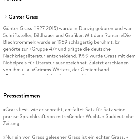
Günter Grass
Günter Grass (1927 2015) wurde in Danzig geboren und war
Schriftsteller, Bildhauer und Grafiker. Mit dem Roman »Die
Blechtrommel« wurde er 1959 schlagartig berühmt. Er
gehörte zur »Gruppe 47« und prägte die deutsche
Nachkriegsliteratur entscheidend. 1999 wurde Grass mit dem
Nobelpreis für Literatur ausgezeichnet. Zuletzt erschienen
von ihm u. a. »Grimms Wörter«, der Gedichtband
»Eintagsfliegen« und die illustrierte Jubiläumsausgabe seines
1963 erstmals publizierten Romans »Hundejahre«.
Pressestimmen
»Grass liest, wie er schreibt, entfaltet Satz für Satz seine
präzise Sprachkraft von mitreißender Wucht. « Süddeutsche
Zeitung
»Nur ein von Grass gelesener Grass ist ein echter Grass. «