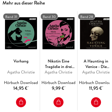
Mehr aus dieser Reihe
7h 53min
Band 31
Band 30
Band 28
Vorhang
Nikotin Eine
A Haunting in
Tragödie in drei
Venice - Die
Agatha Christie
Agatha Christie
Akten
Halloween-Party
Agatha Christie
Hörbuch Download
Hörbuch Download
Hörbuch Downloa
14,95 €
9,99 €
11,95 €
*
*
*