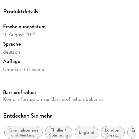
Produktdetails
Erscheinungsdatum
11. August 2025
Sprache
deutsch
Auflage
Ungekürzte Lesung
Ausgabe
Ungekürzt
Barrierefreiheit
Dateigröße
Keine Information zur Barrierefreiheit bekannt
367,32 MB
Laufzeit
Entdecken Sie mehr
473 Minuten
Kriminalromane
Thriller /
London,
Erst
Reihe
England
und Mystery:
Spannung
Greater
Hercule Poirot, 29