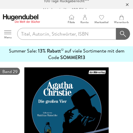
Abholung in über 100 Filialen
Filiale
Konto
Merkzettel
Warenkorb
Hugendubel
Menu
Summer Sale:
13% Rabatt
auf viele Sortimente mit dem
12
mehr
Code
SOMMER13
erfahren
Band 29