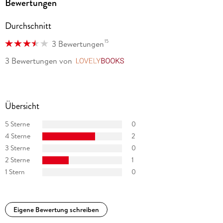
Bewertungen
heute, nach über 70-jähriger Laufzeit, im St. Martin s Theatre
im Londoner West End gespielt. 1971 wurde Agatha Christie
Durchschnitt
eine der höchsten Auszeichnungen Großbritanniens
verliehen der Titel »Dame Commander of the British Empire«.
15
3 Bewertungen
3 Bewertungen
von
LovelyBooks
Übersicht
5 Sterne
0
4 Sterne
2
3 Sterne
0
2 Sterne
1
1 Stern
0
Eigene Bewertung schreiben