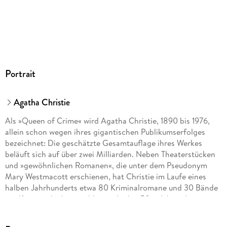
Dateiformat
MP3
Audioinhalt
Hörbuch
GTIN
Portrait
9783844554151
Agatha Christie
Als »Queen of Crime« wird Agatha Christie, 1890 bis 1976,
allein schon wegen ihres gigantischen Publikumserfolges
bezeichnet: Die geschätzte Gesamtauflage ihres Werkes
beläuft sich auf über zwei Milliarden. Neben Theaterstücken
und »gewöhnlichen Romanen«, die unter dem Pseudonym
Mary Westmacott erschienen, hat Christie im Laufe eines
halben Jahrhunderts etwa 80 Kriminalromane und 30 Bände
mit Kurzgeschichten publiziert. In den 50er Jahren begann
sie, ihre Krimistorys für das Theater zu adaptieren. Ihr
bekanntestes Kriminaldrama »The Mousetrap« wird noch