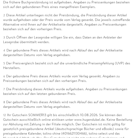
Die frühere Buchpreisbindung ist aufgehoben. Angaben zu Preissenkungen beziehen
sich auf den gebundenen Preis eines mangelfreien Exemplars.
Diese Artikel unterliegen nicht der Preisbindung, die Preisbindung dieser Artikel
2
wurde aufgehoben oder der Preis wurde vom Verlag gesenkt. Die jeweils zutreffende
Alternative wird Ihnen auf der Artikelseite dargestellt. Angaben zu Preissenkungen
beziehen sich auf den vorherigen Preis.
Durch Öffnen der Leseprobe willigen Sie ein, dass Daten an den Anbieter der
3
Leseprobe übermittelt werden.
Der gebundene Preis dieses Artikels wird nach Ablauf des auf der Artikelseite
4
dargestellten Datums vom Verlag angehoben.
Der Preisvergleich bezieht sich auf die unverbindliche Preisempfehlung (UVP) des
5
Herstellers.
Der gebundene Preis dieses Artikels wurde vom Verlag gesenkt. Angaben zu
6
Preissenkungen beziehen sich auf den vorherigen Preis.
Die Preisbindung dieses Artikels wurde aufgehoben. Angaben zu Preissenkungen
7
beziehen sich auf den letzten gebundenen Preis.
Der gebundene Preis dieses Artikels wird nach Ablauf des auf der Artikelseite
8
dargestellten Datums vom Verlag angehoben.
Ihr Gutschein SOMMER13 gilt bis einschließlich 10.08.2026. Sie können den
12
Gutschein ausschließlich online einlösen unter www.hugendubel.de. Keine Bestellung
zur Abholung mit Zahlung in der Filiale möglich. Der Gutschein ist nicht gültig für
gesetzlich preisgebundene Artikel (deutschsprachige Bücher und eBooks) sowie für
preisgebundene Kalender, tolino shine (4016621130466), tolino select und das
Hugendubel Hörbuch Abo. Der Gutschein ist nicht mit anderen Gutscheinen und