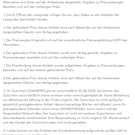
Alternative wird Ihnen auf der Artikelseite dargestellt. Angaben zu Preissenkungen
beziehen sich auf den vorherigen Preis.
Durch Öffnen der Leseprobe willigen Sie ein, dass Daten an den Anbieter der
3
Leseprobe übermittelt werden.
Der gebundene Preis dieses Artikels wird nach Ablauf des auf der Artikelseite
4
dargestellten Datums vom Verlag angehoben.
Der Preisvergleich bezieht sich auf die unverbindliche Preisempfehlung (UVP) des
5
Herstellers.
Der gebundene Preis dieses Artikels wurde vom Verlag gesenkt. Angaben zu
6
Preissenkungen beziehen sich auf den vorherigen Preis.
Die Preisbindung dieses Artikels wurde aufgehoben. Angaben zu Preissenkungen
7
beziehen sich auf den letzten gebundenen Preis.
Der gebundene Preis dieses Artikels wird nach Ablauf des auf der Artikelseite
8
dargestellten Datums vom Verlag angehoben.
Ihr Gutschein SOMMER13 gilt bis einschließlich 10.08.2026. Sie können den
12
Gutschein ausschließlich online einlösen unter www.hugendubel.de. Keine Bestellung
zur Abholung mit Zahlung in der Filiale möglich. Der Gutschein ist nicht gültig für
gesetzlich preisgebundene Artikel (deutschsprachige Bücher und eBooks) sowie für
preisgebundene Kalender, tolino shine (4016621130466), tolino select und das
Hugendubel Hörbuch Abo. Der Gutschein ist nicht mit anderen Gutscheinen und
Geschenkkarten kombinierbar. Eine Barauszahlung ist nicht möglich. Ein Weiterverkauf
und der Handel des Gutscheincodes sind nicht gestattet.
Leider können wir die Echtheit der Kundenbewertung aufgrund der großen Zahl an
15
Einzelbewertungen nicht prüfen.