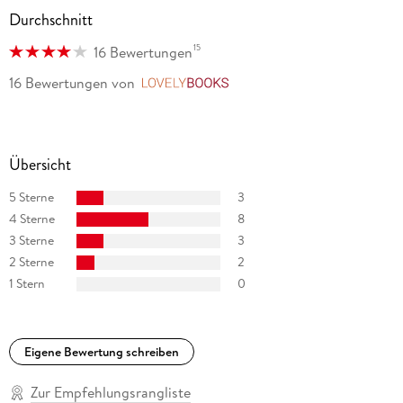
im Londoner West End gespielt. 1971 wurde Agatha Christie
Durchschnitt
eine der höchsten Auszeichnungen Großbritanniens
verliehen der Titel »Dame Commander of the British Empire«.
15
16 Bewertungen
16 Bewertungen
von
LovelyBooks
Übersicht
5 Sterne
3
4 Sterne
8
3 Sterne
3
2 Sterne
2
1 Stern
0
Eigene Bewertung schreiben
Zur Empfehlungsrangliste