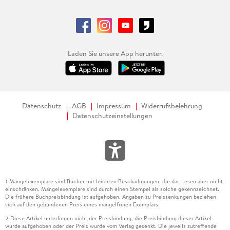
Laden Sie unsere App herunter.
Datenschutz
AGB
Impressum
Widerrufsbelehrung
Datenschutzeinstellungen
Mängelexemplare sind Bücher mit leichten Beschädigungen, die das Lesen aber nicht
1
einschränken. Mängelexemplare sind durch einen Stempel als solche gekennzeichnet.
Die frühere Buchpreisbindung ist aufgehoben. Angaben zu Preissenkungen beziehen
sich auf den gebundenen Preis eines mangelfreien Exemplars.
Diese Artikel unterliegen nicht der Preisbindung, die Preisbindung dieser Artikel
2
wurde aufgehoben oder der Preis wurde vom Verlag gesenkt. Die jeweils zutreffende