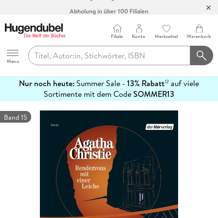
Abholung in über 100 Filialen
Filiale
Konto
Merkzettel
Warenkorb
Hugendubel
Menu
Nur noch heute:
Summer Sale -
13% Rabatt
auf viele
12
mehr
Sortimente mit dem Code
SOMMER13
erfahren
Band 15