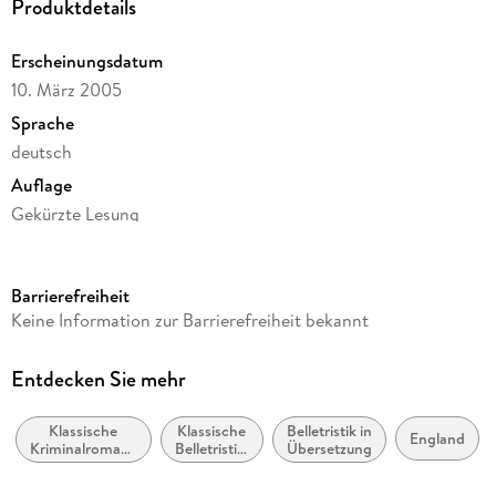
Produktdetails
Erscheinungsdatum
10. März 2005
Sprache
deutsch
Auflage
Gekürzte Lesung
Ausgabe
Gekürzt
Barrierefreiheit
Dateigröße
Keine Information zur Barrierefreiheit bekannt
240,42 MB
Laufzeit
Entdecken Sie mehr
255 Minuten
Klassische
Klassische
Belletristik in
Reihe
England
Kriminalromane
Belletristik:
Übersetzung
Hercule Poirot, 15
und Mystery
allgemein
und
Autor/Autorin