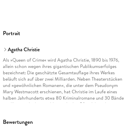
9783844500790
Portrait
Agatha Christie
Als »Queen of Crime« wird Agatha Christie, 1890 bis 1976,
allein schon wegen ihres gigantischen Publikumserfolges
bezeichnet: Die geschätzte Gesamtauflage ihres Werkes
beläuft sich auf über zwei Milliarden. Neben Theaterstücken
und »gewöhnlichen Romanen«, die unter dem Pseudonym
Mary Westmacott erschienen, hat Christie im Laufe eines
halben Jahrhunderts etwa 80 Kriminalromane und 30 Bände
mit Kurzgeschichten publiziert. In den 50er Jahren begann
sie, ihre Krimistorys für das Theater zu adaptieren. Ihr
bekanntestes Kriminaldrama »The Mousetrap« wird noch
Bewertungen
heute, nach über 70-jähriger Laufzeit, im St. Martin s Theatre