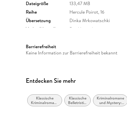
Dateigröße
133,47 MB
Reihe
Hercule Poirot, 16
Übersetzung
Dinka Mrkowatschki
Verlag/Hersteller
Der Hörverlag
Produktart
MP3 format
Audioinhalt
Hörbuch
Barrierefreiheit
Keine Information zur Barrierefreiheit bekannt
Entdecken Sie mehr
Klassische
Klassische
Kriminalromane
Kriminalromane
Belletristik:
und Mystery:
und Mystery
allgemein
Polizeiarbeit &
und
Forensik
literarisch