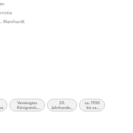
en
ristie
. Meinhardt
500837
Vereinigtes
20.
ca. 1930
se
Königreich,
Jahrhundert
bis ca.
Großbritannien
(ca. 1900
1939
bis ca.
1999)