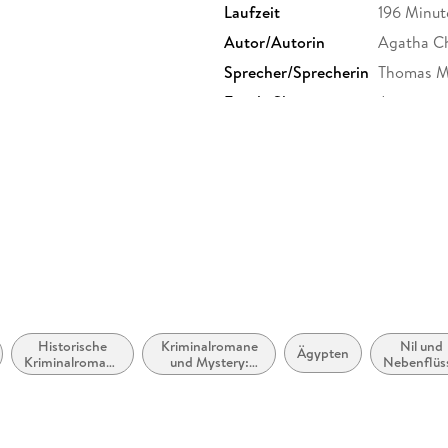
Laufzeit
196 Minut
Autor/Autorin
Agatha Ch
Sprecher/Sprecherin
Thomas M
Family Sharing
Ja
Dateiformat
MP3
GTIN
9783844
Historische
Kriminalromane
Nil und
Ägypten
Kriminalromane
und Mystery:
Nebenflüs
und Mystery
Privatdetektiv /
Amateurdetektive