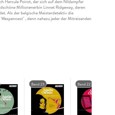
uch Hercule Poirot, der sich auf dem Nildampfer
bildschöne Millionenerbin Linnet Ridgeway, deren
et. Als der belgische Meisterdetektiv die
 " Wespennest" , denn nahezu jeder der Mitreisenden
Band 23
Band 22