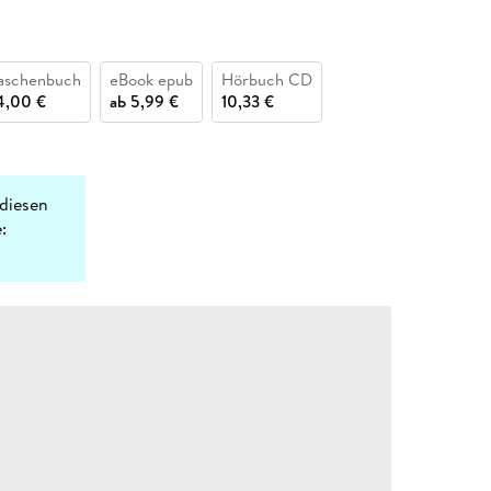
aschenbuch
eBook epub
Hörbuch CD
4,00 €
ab
5,99 €
10,33 €
diesen
: