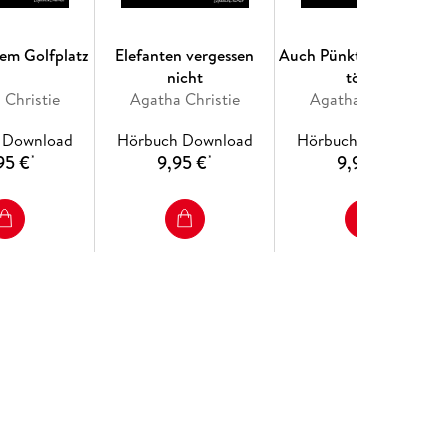
em Golfplatz
Elefanten vergessen
Auch Pünktlichkeit kan
nicht
töten
 Christie
Agatha Christie
Agatha Christie
 Download
Hörbuch Download
Hörbuch Download
95 €
9,95 €
9,95 €
*
*
*