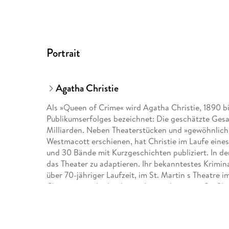
Portrait
Agatha Christie
Als »Queen of Crime« wird Agatha Christie, 1890 bi
Publikumserfolges bezeichnet: Die geschätzte Gesa
Milliarden. Neben Theaterstücken und »gewöhnli
Westmacott erschienen, hat Christie im Laufe ein
und 30 Bände mit Kurzgeschichten publiziert. In de
das Theater zu adaptieren. Ihr bekanntestes Krimi
über 70-jähriger Laufzeit, im St. Martin s Theatre
Christie eine der höchsten Auszeichnungen Großb
of the British Empire«.