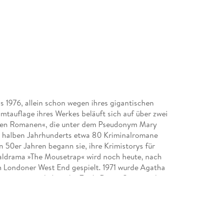
s 1976, allein schon wegen ihres gigantischen
mtauflage ihres Werkes beläuft sich auf über zwei
chen Romanen«, die unter dem Pseudonym Mary
es halben Jahrhunderts etwa 80 Kriminalromane
n 50er Jahren begann sie, ihre Krimistorys für
naldrama »The Mousetrap« wird noch heute, nach
 im Londoner West End gespielt. 1971 wurde Agatha
ritanniens verliehen der Titel »Dame Commander