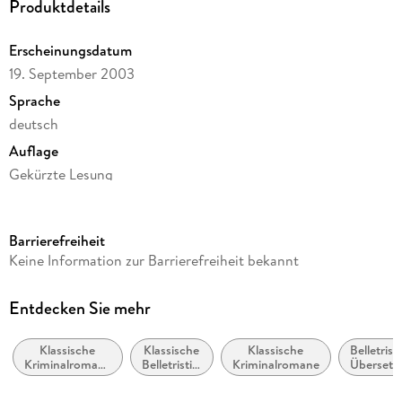
Produktdetails
Erscheinungsdatum
19. September 2003
Sprache
deutsch
Auflage
Gekürzte Lesung
Ausgabe
Gekürzt
Barrierefreiheit
Laufzeit
Keine Information zur Barrierefreiheit bekannt
202 Minuten
Reihe
Entdecken Sie mehr
Hercule Poirot, 12
Klassische
Klassische
Klassische
Belletristi
Autor/Autorin
Kriminalromane
Belletristik:
Kriminalromane
Übersetz
Agatha Christie
und Mystery
allgemein
und