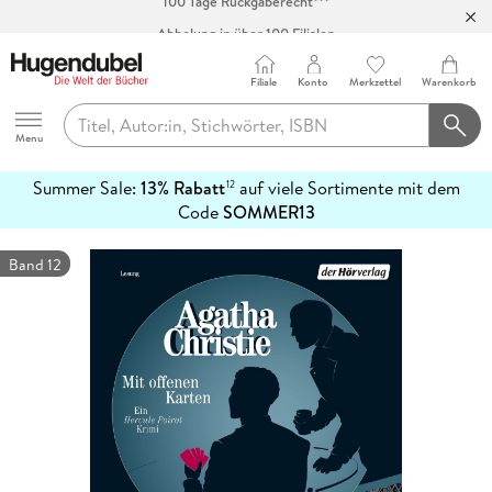
Abholung in über 100 Filialen
Filiale
Konto
Merkzettel
Warenkorb
Hugendubel
Menu
Summer Sale:
13% Rabatt
auf viele Sortimente mit dem
12
mehr
Code
SOMMER13
erfahren
Band 12