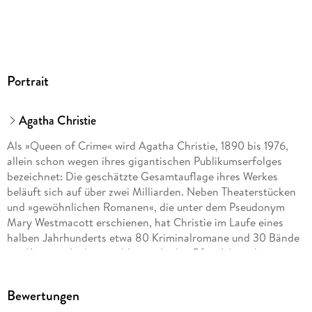
Portrait
Agatha Christie
Als »Queen of Crime« wird Agatha Christie, 1890 bis 1976,
allein schon wegen ihres gigantischen Publikumserfolges
bezeichnet: Die geschätzte Gesamtauflage ihres Werkes
beläuft sich auf über zwei Milliarden. Neben Theaterstücken
und »gewöhnlichen Romanen«, die unter dem Pseudonym
Mary Westmacott erschienen, hat Christie im Laufe eines
halben Jahrhunderts etwa 80 Kriminalromane und 30 Bände
mit Kurzgeschichten publiziert. In den 50er Jahren begann
sie, ihre Krimistorys für das Theater zu adaptieren. Ihr
bekanntestes Kriminaldrama »The Mousetrap« wird noch
Bewertungen
heute, nach über 70-jähriger Laufzeit, im St. Martin s Theatre