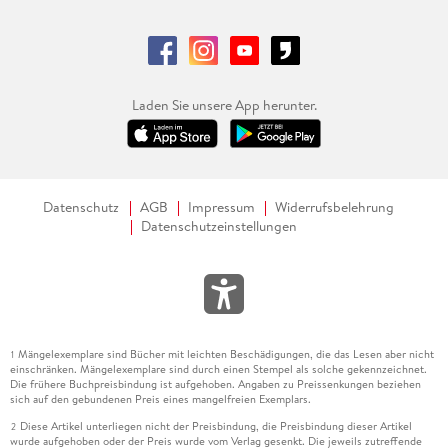
Laden Sie unsere App herunter.
Datenschutz
AGB
Impressum
Widerrufsbelehrung
Datenschutzeinstellungen
Mängelexemplare sind Bücher mit leichten Beschädigungen, die das Lesen aber nicht
1
einschränken. Mängelexemplare sind durch einen Stempel als solche gekennzeichnet.
Die frühere Buchpreisbindung ist aufgehoben. Angaben zu Preissenkungen beziehen
sich auf den gebundenen Preis eines mangelfreien Exemplars.
Diese Artikel unterliegen nicht der Preisbindung, die Preisbindung dieser Artikel
2
wurde aufgehoben oder der Preis wurde vom Verlag gesenkt. Die jeweils zutreffende