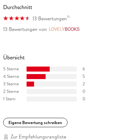
im Londoner West End gespielt. 1971 wurde Agatha Christie
Durchschnitt
eine der höchsten Auszeichnungen Großbritanniens
verliehen der Titel »Dame Commander of the British Empire«.
15
13 Bewertungen
13 Bewertungen
von
LovelyBooks
Übersicht
5 Sterne
6
4 Sterne
5
3 Sterne
2
2 Sterne
0
1 Stern
0
Eigene Bewertung schreiben
Zur Empfehlungsrangliste