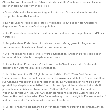
Alternative wird Ihnen auf der Artikelseite dargestellt. Angaben zu Preissenkungen
beziehen sich auf den vorherigen Preis.
Durch Öffnen der Leseprobe willigen Sie ein, dass Daten an den Anbieter der
3
Leseprobe übermittelt werden.
Der gebundene Preis dieses Artikels wird nach Ablauf des auf der Artikelseite
4
dargestellten Datums vom Verlag angehoben.
Der Preisvergleich bezieht sich auf die unverbindliche Preisempfehlung (UVP) des
5
Herstellers.
Der gebundene Preis dieses Artikels wurde vom Verlag gesenkt. Angaben zu
6
Preissenkungen beziehen sich auf den vorherigen Preis.
Die Preisbindung dieses Artikels wurde aufgehoben. Angaben zu Preissenkungen
7
beziehen sich auf den letzten gebundenen Preis.
Der gebundene Preis dieses Artikels wird nach Ablauf des auf der Artikelseite
8
dargestellten Datums vom Verlag angehoben.
Ihr Gutschein SOMMER13 gilt bis einschließlich 10.08.2026. Sie können den
12
Gutschein ausschließlich online einlösen unter www.hugendubel.de. Keine Bestellung
zur Abholung mit Zahlung in der Filiale möglich. Der Gutschein ist nicht gültig für
gesetzlich preisgebundene Artikel (deutschsprachige Bücher und eBooks) sowie für
preisgebundene Kalender, tolino shine (4016621130466), tolino select und das
Hugendubel Hörbuch Abo. Der Gutschein ist nicht mit anderen Gutscheinen und
Geschenkkarten kombinierbar. Eine Barauszahlung ist nicht möglich. Ein Weiterverkauf
und der Handel des Gutscheincodes sind nicht gestattet.
Leider können wir die Echtheit der Kundenbewertung aufgrund der großen Zahl an
15