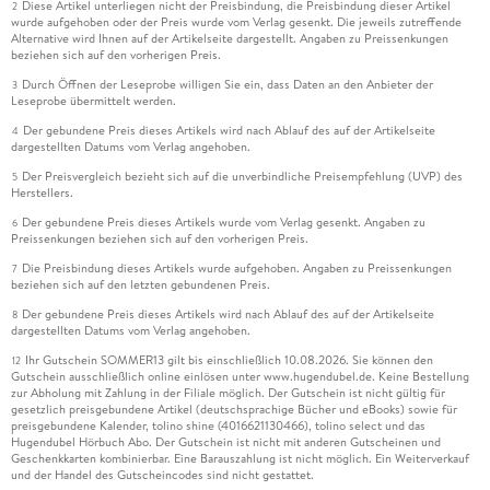
Diese Artikel unterliegen nicht der Preisbindung, die Preisbindung dieser Artikel
2
wurde aufgehoben oder der Preis wurde vom Verlag gesenkt. Die jeweils zutreffende
Alternative wird Ihnen auf der Artikelseite dargestellt. Angaben zu Preissenkungen
beziehen sich auf den vorherigen Preis.
Durch Öffnen der Leseprobe willigen Sie ein, dass Daten an den Anbieter der
3
Leseprobe übermittelt werden.
Der gebundene Preis dieses Artikels wird nach Ablauf des auf der Artikelseite
4
dargestellten Datums vom Verlag angehoben.
Der Preisvergleich bezieht sich auf die unverbindliche Preisempfehlung (UVP) des
5
Herstellers.
Der gebundene Preis dieses Artikels wurde vom Verlag gesenkt. Angaben zu
6
Preissenkungen beziehen sich auf den vorherigen Preis.
Die Preisbindung dieses Artikels wurde aufgehoben. Angaben zu Preissenkungen
7
beziehen sich auf den letzten gebundenen Preis.
Der gebundene Preis dieses Artikels wird nach Ablauf des auf der Artikelseite
8
dargestellten Datums vom Verlag angehoben.
Ihr Gutschein SOMMER13 gilt bis einschließlich 10.08.2026. Sie können den
12
Gutschein ausschließlich online einlösen unter www.hugendubel.de. Keine Bestellung
zur Abholung mit Zahlung in der Filiale möglich. Der Gutschein ist nicht gültig für
gesetzlich preisgebundene Artikel (deutschsprachige Bücher und eBooks) sowie für
preisgebundene Kalender, tolino shine (4016621130466), tolino select und das
Hugendubel Hörbuch Abo. Der Gutschein ist nicht mit anderen Gutscheinen und
Geschenkkarten kombinierbar. Eine Barauszahlung ist nicht möglich. Ein Weiterverkauf
und der Handel des Gutscheincodes sind nicht gestattet.