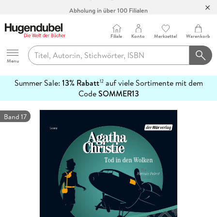
Abholung in über 100 Filialen
Filiale
Konto
Merkzettel
Warenkorb
Hugendubel
Menu
Summer Sale:
13% Rabatt
auf viele Sortimente mit dem
12
mehr
Code
SOMMER13
erfahren
Band 17