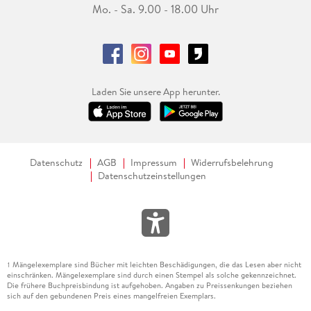
Mo. - Sa. 9.00 - 18.00 Uhr
Laden Sie unsere App herunter.
Datenschutz
AGB
Impressum
Widerrufsbelehrung
Datenschutzeinstellungen
Mängelexemplare sind Bücher mit leichten Beschädigungen, die das Lesen aber nicht
1
einschränken. Mängelexemplare sind durch einen Stempel als solche gekennzeichnet.
Die frühere Buchpreisbindung ist aufgehoben. Angaben zu Preissenkungen beziehen
sich auf den gebundenen Preis eines mangelfreien Exemplars.