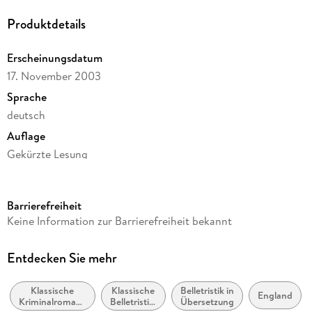
Produktdetails
Erscheinungsdatum
17. November 2003
Sprache
deutsch
Auflage
Gekürzte Lesung
Ausgabe
Gekürzt
Barrierefreiheit
Dateigröße
Keine Information zur Barrierefreiheit bekannt
160,79 MB
Laufzeit
Entdecken Sie mehr
216 Minuten
Klassische
Klassische
Belletristik in
Altersempfehlung
England
Kriminalromane
Belletristik:
Übersetzung
ab 12 Jahre