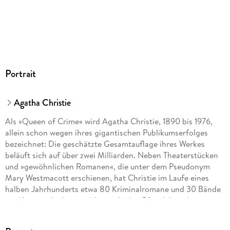
Audioinhalt
Hörbuch
GTIN
9783844500844
Portrait
Agatha Christie
Als »Queen of Crime« wird Agatha Christie, 1890 bis 1976,
allein schon wegen ihres gigantischen Publikumserfolges
bezeichnet: Die geschätzte Gesamtauflage ihres Werkes
beläuft sich auf über zwei Milliarden. Neben Theaterstücken
und »gewöhnlichen Romanen«, die unter dem Pseudonym
Mary Westmacott erschienen, hat Christie im Laufe eines
halben Jahrhunderts etwa 80 Kriminalromane und 30 Bände
mit Kurzgeschichten publiziert. In den 50er Jahren begann
sie, ihre Krimistorys für das Theater zu adaptieren. Ihr
bekanntestes Kriminaldrama »The Mousetrap« wird noch