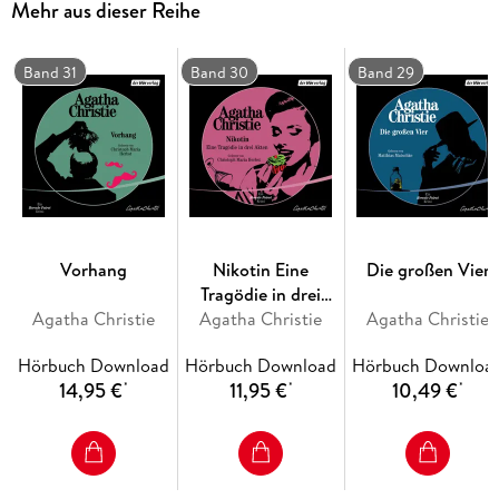
Mehr aus dieser Reihe
Band 31
Band 30
Band 29
Vorhang
Nikotin Eine
Die großen Vier
Tragödie in drei
Agatha Christie
Agatha Christie
Akten
Agatha Christie
Hörbuch Download
Hörbuch Download
Hörbuch Downloa
14,95 €
11,95 €
10,49 €
*
*
*