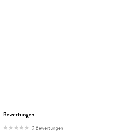
9781439793558
Herstelleradresse
Paperblanks Ltd., Beaux Lane House, Lower Merc D02DH60,
orders@paperblanks.com
Bewertungen
0 Bewertungen