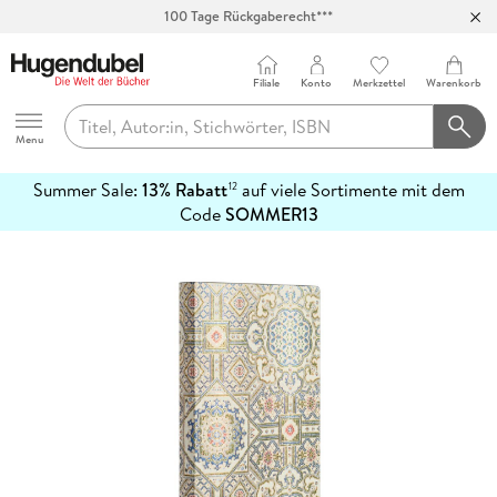
100 Tage Rückgaberecht***
Abholung in über 100 Filialen
Filiale
Konto
Merkzettel
Warenkorb
Hugendubel
Menu
Summer Sale:
13% Rabatt
auf viele Sortimente mit dem
12
mehr
Code
SOMMER13
erfahren