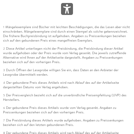
Mängelexemplare sind Bücher mit leichten Beschädigungen, die das Lesen aber nicht
1
einschränken. Mängelexemplare sind durch einen Stempel als solche gekennzeichnet.
Die frühere Buchpreisbindung ist aufgehoben. Angaben zu Preissenkungen beziehen
sich auf den gebundenen Preis eines mangelfreien Exemplars.
Diese Artikel unterliegen nicht der Preisbindung, die Preisbindung dieser Artikel
2
wurde aufgehoben oder der Preis wurde vom Verlag gesenkt. Die jeweils zutreffende
Alternative wird Ihnen auf der Artikelseite dargestellt. Angaben zu Preissenkungen
beziehen sich auf den vorherigen Preis.
Durch Öffnen der Leseprobe willigen Sie ein, dass Daten an den Anbieter der
3
Leseprobe übermittelt werden.
Der gebundene Preis dieses Artikels wird nach Ablauf des auf der Artikelseite
4
dargestellten Datums vom Verlag angehoben.
Der Preisvergleich bezieht sich auf die unverbindliche Preisempfehlung (UVP) des
5
Herstellers.
Der gebundene Preis dieses Artikels wurde vom Verlag gesenkt. Angaben zu
6
Preissenkungen beziehen sich auf den vorherigen Preis.
Die Preisbindung dieses Artikels wurde aufgehoben. Angaben zu Preissenkungen
7
beziehen sich auf den letzten gebundenen Preis.
Der gebundene Preis dieses Artikels wird nach Ablauf des auf der Artikelseite
8