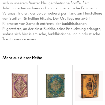
sich in unserem Muster Heilige tibetische Stoffe. Seit
Jahrhunderten widmen sich mohammedanische Familien in
Varanasi, Indien, der Seidenweberei per Hand zur Herstellung
von Stoffen für heilige Rituale. Der Ort liegt nur zwölf
Kilometer von Sarnath entfernt, der buddhistischen
Pilgerstätte, an der einst Buddha seine Erleuchtung erlangte,
sodass sich hier islamische, buddhistische und hinduistische
Traditionen vereinen.
Der auf unserem Einband reproduzierte Stoff kommt direkt
aus dem Warenhaus der Familie Kasim und ist der wahre
Mehr aus dieser Reihe
Ausdruck ihres kulturellen Erbes. In diesem Muster, das für
ein buddhistisches Kloster bestimmt ist, wird der Weg zur
Erleuchtung gezeigt, sowohl mittels der symbolischen
Formen als auch durch die gewählten leuchtenden Farben.
Wie bei vielen Textilien dieser Art ist die Symbolik auch bei
unserem Ashta-Muster tiefgründig und vielfältig. Am
bekanntesten ist jedoch die runde Form des achtspeichigen
Rades. Das Dharma-Rad steht für das Wissen und ist eines