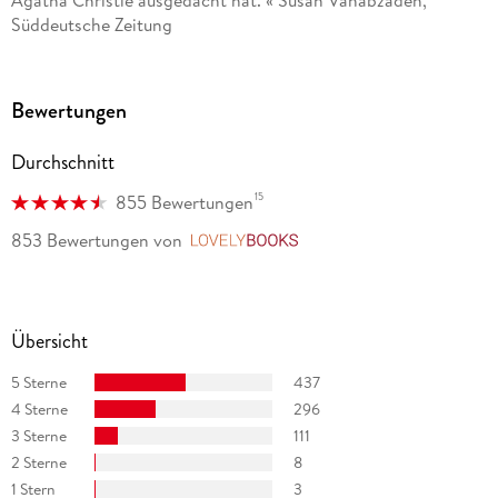
Agatha Christie ausgedacht hat. « Susan Vahabzadeh,
Süddeutsche Zeitung
Bewertungen
Durchschnitt
15
855 Bewertungen
853 Bewertungen
von
LovelyBooks
Übersicht
5 Sterne
437
4 Sterne
296
3 Sterne
111
2 Sterne
8
1 Stern
3