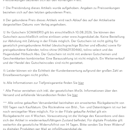
Die Preisbindung dieses Artikels wurde aufgehoben. Angaben zu Preissenkungen
7
beziehen sich auf den letzten gebundenen Preis.
Der gebundene Preis dieses Artikels wird nach Ablauf des auf der Artikelseite
8
dargestellten Datums vom Verlag angehoben.
Ihr Gutschein SOMMER13 gilt bis einschließlich 10.08.2026. Sie können den
12
Gutschein ausschließlich online einlösen unter www.hugendubel.de. Keine Bestellung
zur Abholung mit Zahlung in der Filiale möglich. Der Gutschein ist nicht gültig für
gesetzlich preisgebundene Artikel (deutschsprachige Bücher und eBooks) sowie für
preisgebundene Kalender, tolino shine (4016621130466), tolino select und das
Hugendubel Hörbuch Abo. Der Gutschein ist nicht mit anderen Gutscheinen und
Geschenkkarten kombinierbar. Eine Barauszahlung ist nicht möglich. Ein Weiterverkauf
und der Handel des Gutscheincodes sind nicht gestattet.
Leider können wir die Echtheit der Kundenbewertung aufgrund der großen Zahl an
15
Einzelbewertungen nicht prüfen.
Alle Informationen zur Tiefpreisgarantie finden Sie
hier
16
Alle Preise verstehen sich inkl. der gesetzlichen MwSt. Informationen über den
*
Versand und anfallende Versandkosten finden Sie
hier
Alle online gekauften Versandartikel beinhalten ein erweitertes Rückgaberecht von
***
100 Tagen nach Kaufdatum. Die Rücknahme von Bild-, Ton- und Datenträgern ist nur bei
noch versiegelter Ware möglich. Für in der Filiale gekaufte Artikel gilt ein
Rückgaberecht von 4 Wochen. Voraussetzung ist die Vorlage des Kassenbons und dass
sich der Artikel in wiederverkaufsfähigem Zustand befindet. Für digitale Produkte gilt
weiterhin die gesetzliche Widerrufsfrist von 14 Tagen. Bitte senden Sie Ihren Widerruf
zu digitalen Produkten per Mail an info@hugendubel.de.