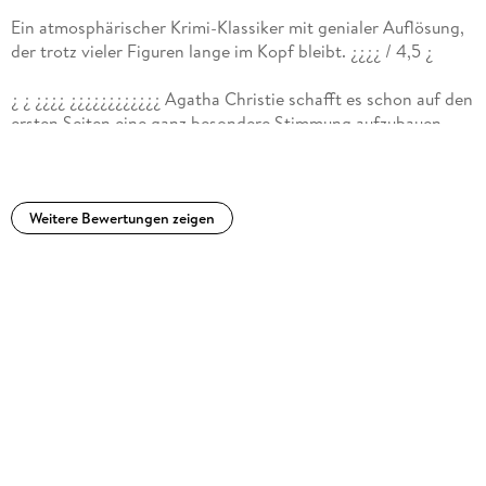
Ein atmosphärischer Krimi-Klassiker mit genialer Auflösung,
der trotz vieler Figuren lange im Kopf bleibt. ¿¿¿¿ / 4,5 ¿
¿ ¿ ¿¿¿¿ ¿¿¿¿¿¿¿¿¿¿¿¿ Agatha Christie schafft es schon auf den
ersten Seiten eine ganz besondere Stimmung aufzubauen.
Man spürt die Kälte, die Enge des Zuges und diese
unterschwellige Spannung, die ständig mitschwingt. Nach
und nach lernt man die zahlreichen Fahrgäste kennen und
genau das ist typisch Agatha Christie. Es wirkt aber niemand
Weitere Bewertungen zeigen
zufällig in der Geschichte, jede Figur scheint etwas
mitzubringen.Was ich an diesem Kriminalroman besonders
mochte, ist das geschlossene Setting. Der Zug, niemand kann
weg, jeder könnte etwas verbergen. Poirot beobachtet,
kombiniert, stellt Fragen und man rätselt automatisch mit.
Mehr als einmal war ich mir sicher die Lösung gefunden zu
haben. Spoiler: Nur wenige Seiten später habe ich sie wieder
verworfen.Die Auflösung hat mich aber wirklich überrascht.
Niemals hätte ich damit gerechnet!Einziger kleiner
Kritikpunkt: die vielen Figuren. Zwar gibt es im Verlauf eine
Übersicht, aber man muss zwischendurch aufpassen wer wer