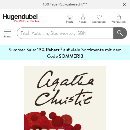
100 Tage Rückgaberecht***
Abholung in über 100 Filialen
Filiale
Konto
Merkzettel
Warenkorb
Hugendubel
Menu
Summer Sale:
13% Rabatt
auf viele Sortimente mit dem
12
mehr
Code
SOMMER13
erfahren