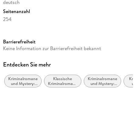
deutsch
Seitenanzahl
254
Reihe
Hercule Poirot
Barrierefreiheit
Autor/Autorin
Keine Information zur Barrierefreiheit bekannt
Agatha Christie
Übersetzung
Entdecken Sie mehr
Otto Bayer
Kriminalromane
Klassische
Kriminalromane
Kri
Verlag/Hersteller
und Mystery:
Kriminalromane
und Mystery:
un
Atlantik Verlag
Cosy Mystery
und Mystery
Polizeiarbeit &
Pri
Forensik
Amat
Originaltitel
Murder on the Orient Express
Produktart
kartoniert
Gewicht