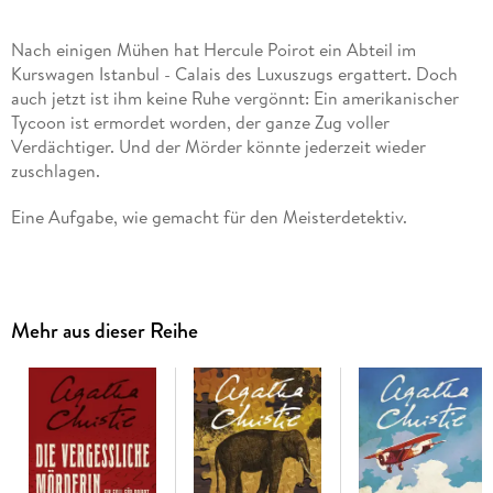
Nach einigen Mühen hat Hercule Poirot ein Abteil im
Kurswagen Istanbul - Calais des Luxuszugs ergattert. Doch
auch jetzt ist ihm keine Ruhe vergönnt: Ein amerikanischer
Tycoon ist ermordet worden, der ganze Zug voller
Verdächtiger. Und der Mörder könnte jederzeit wieder
zuschlagen.
Eine Aufgabe, wie gemacht für den Meisterdetektiv.
Inhaltsverzeichnis
Cover
Mehr aus dieser Reihe
Verlagslogo
Titelseite
Für M. E. L. M. Arpachiya, 1933
Teil 1 Die Tatsachen
Teil 2 Die Zeugen
Teil 3 Hercule Poirot lehnt sich zurück und denkt
Über Agatha Christie