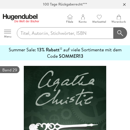
100 Tage Rückgaberecht***
Abholung in über 100 Filialen
Filiale
Konto
Merkzettel
Warenkorb
Hugendubel
Menu
Summer Sale:
13% Rabatt
auf viele Sortimente mit dem
12
mehr
Code
SOMMER13
erfahren
Band 29