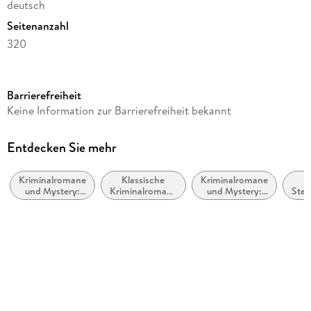
deutsch
Seitenanzahl
320
Reihe
Hercule Poirot, 29
Barrierefreiheit
Autor/Autorin
Keine Information zur Barrierefreiheit bekannt
Agatha Christie
Übersetzung
Entdecken Sie mehr
Ditte Bandini, Giovanni Bandini
Kriminalromane
Klassische
Kriminalromane
K
Verlag/Hersteller
und Mystery:
Kriminalromane
und Mystery:
Stel
Atlantik Verlag
Cosy Mystery
und Mystery
Polizeiarbeit &
Forensik
Produktart
kartoniert
Gewicht
280 g
Größe (L/B/H)