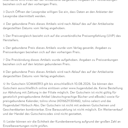
beziehen sich auf den vorherigen Preis.
Durch Öffnen der Leseprobe willigen Sie ein, dass Daten an den Anbieter der
3
Leseprobe übermittelt werden.
Der gebundene Preis dieses Artikels wird nach Ablauf des auf der Artikelseite
4
dargestellten Datums vom Verlag angehoben.
Der Preisvergleich bezieht sich auf die unverbindliche Preisempfehlung (UVP) des
5
Herstellers.
Der gebundene Preis dieses Artikels wurde vom Verlag gesenkt. Angaben zu
6
Preissenkungen beziehen sich auf den vorherigen Preis.
Die Preisbindung dieses Artikels wurde aufgehoben. Angaben zu Preissenkungen
7
beziehen sich auf den letzten gebundenen Preis.
Der gebundene Preis dieses Artikels wird nach Ablauf des auf der Artikelseite
8
dargestellten Datums vom Verlag angehoben.
Ihr Gutschein SOMMER13 gilt bis einschließlich 10.08.2026. Sie können den
12
Gutschein ausschließlich online einlösen unter www.hugendubel.de. Keine Bestellung
zur Abholung mit Zahlung in der Filiale möglich. Der Gutschein ist nicht gültig für
gesetzlich preisgebundene Artikel (deutschsprachige Bücher und eBooks) sowie für
preisgebundene Kalender, tolino shine (4016621130466), tolino select und das
Hugendubel Hörbuch Abo. Der Gutschein ist nicht mit anderen Gutscheinen und
Geschenkkarten kombinierbar. Eine Barauszahlung ist nicht möglich. Ein Weiterverkauf
und der Handel des Gutscheincodes sind nicht gestattet.
Leider können wir die Echtheit der Kundenbewertung aufgrund der großen Zahl an
15
Einzelbewertungen nicht prüfen.