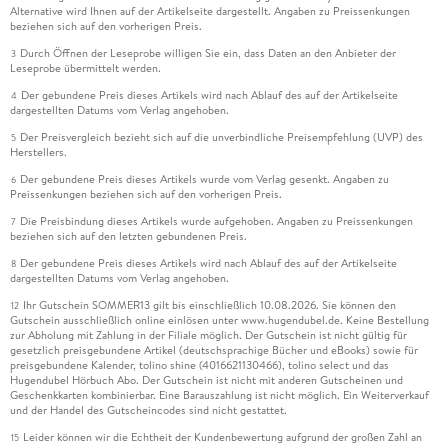
Alternative wird Ihnen auf der Artikelseite dargestellt. Angaben zu Preissenkungen
beziehen sich auf den vorherigen Preis.
Durch Öffnen der Leseprobe willigen Sie ein, dass Daten an den Anbieter der
3
Leseprobe übermittelt werden.
Der gebundene Preis dieses Artikels wird nach Ablauf des auf der Artikelseite
4
dargestellten Datums vom Verlag angehoben.
Der Preisvergleich bezieht sich auf die unverbindliche Preisempfehlung (UVP) des
5
Herstellers.
Der gebundene Preis dieses Artikels wurde vom Verlag gesenkt. Angaben zu
6
Preissenkungen beziehen sich auf den vorherigen Preis.
Die Preisbindung dieses Artikels wurde aufgehoben. Angaben zu Preissenkungen
7
beziehen sich auf den letzten gebundenen Preis.
Der gebundene Preis dieses Artikels wird nach Ablauf des auf der Artikelseite
8
dargestellten Datums vom Verlag angehoben.
Ihr Gutschein SOMMER13 gilt bis einschließlich 10.08.2026. Sie können den
12
Gutschein ausschließlich online einlösen unter www.hugendubel.de. Keine Bestellung
zur Abholung mit Zahlung in der Filiale möglich. Der Gutschein ist nicht gültig für
gesetzlich preisgebundene Artikel (deutschsprachige Bücher und eBooks) sowie für
preisgebundene Kalender, tolino shine (4016621130466), tolino select und das
Hugendubel Hörbuch Abo. Der Gutschein ist nicht mit anderen Gutscheinen und
Geschenkkarten kombinierbar. Eine Barauszahlung ist nicht möglich. Ein Weiterverkauf
und der Handel des Gutscheincodes sind nicht gestattet.
Leider können wir die Echtheit der Kundenbewertung aufgrund der großen Zahl an
15