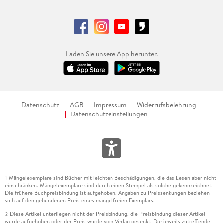
Laden Sie unsere App herunter.
Datenschutz
AGB
Impressum
Widerrufsbelehrung
Datenschutzeinstellungen
Mängelexemplare sind Bücher mit leichten Beschädigungen, die das Lesen aber nicht
1
einschränken. Mängelexemplare sind durch einen Stempel als solche gekennzeichnet.
Die frühere Buchpreisbindung ist aufgehoben. Angaben zu Preissenkungen beziehen
sich auf den gebundenen Preis eines mangelfreien Exemplars.
Diese Artikel unterliegen nicht der Preisbindung, die Preisbindung dieser Artikel
2
wurde aufgehoben oder der Preis wurde vom Verlag gesenkt. Die jeweils zutreffende