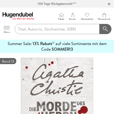
Abholung in über 100 Filialen
Filiale
Konto
Merkzettel
Warenkorb
Hugendubel
Menu
Summer Sale:
13% Rabatt
auf viele Sortimente mit dem
12
mehr
Code
SOMMER13
erfahren
Band 13