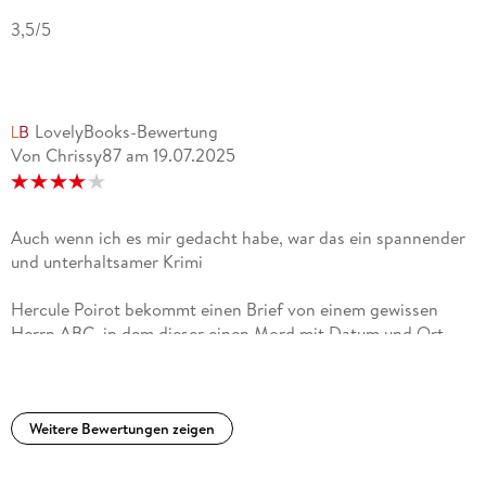
3,5/5
LovelyBooks-Bewertung
Von Chrissy87
am
19.07.2025
Auch wenn ich es mir gedacht habe, war das ein spannender
und unterhaltsamer Krimi
Hercule Poirot bekommt einen Brief von einem gewissen
Herrn ABC, in dem dieser einen Mord mit Datum und Ort
ankündigt. Als dann in besagtem Ort tatsächlich eine Frau
ermordet wird, beginnt Poirot mit seinen Ermittlungen. Bei
den nächsten Opfern wird ersichtlich, dass sich der Täter
durch das Alphabet arbeitet. Als selbst nach dem dritten
Weitere Bewertungen zeigen
Mord noch keine Hinweise zu finden sind, gibt Poirot nicht
auf und seine Hartnäckigkeit wird belohnt.Ich hatte schon zu