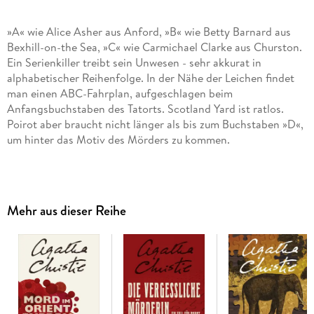
»A« wie Alice Asher aus Anford, »B« wie Betty Barnard aus
Bexhill-on-the Sea, »C« wie Carmichael Clarke aus Churston.
Ein Serienkiller treibt sein Unwesen - sehr akkurat in
alphabetischer Reihenfolge. In der Nähe der Leichen findet
man einen ABC-Fahrplan, aufgeschlagen beim
Anfangsbuchstaben des Tatorts. Scotland Yard ist ratlos.
Poirot aber braucht nicht länger als bis zum Buchstaben »D«,
um hinter das Motiv des Mörders zu kommen.
Inhaltsverzeichnis
Cover
Mehr aus dieser Reihe
Titelseite
Für James Watts, einen [. . .]
Vorwort von Captain Arthur Hastings, Träger des Order of
the British Empire
1 Der Brief
2 Nicht aus Captain Hastings Perspektive
3 Andover