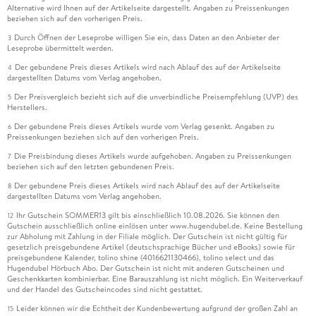
Alternative wird Ihnen auf der Artikelseite dargestellt. Angaben zu Preissenkungen
beziehen sich auf den vorherigen Preis.
Durch Öffnen der Leseprobe willigen Sie ein, dass Daten an den Anbieter der
3
Leseprobe übermittelt werden.
Der gebundene Preis dieses Artikels wird nach Ablauf des auf der Artikelseite
4
dargestellten Datums vom Verlag angehoben.
Der Preisvergleich bezieht sich auf die unverbindliche Preisempfehlung (UVP) des
5
Herstellers.
Der gebundene Preis dieses Artikels wurde vom Verlag gesenkt. Angaben zu
6
Preissenkungen beziehen sich auf den vorherigen Preis.
Die Preisbindung dieses Artikels wurde aufgehoben. Angaben zu Preissenkungen
7
beziehen sich auf den letzten gebundenen Preis.
Der gebundene Preis dieses Artikels wird nach Ablauf des auf der Artikelseite
8
dargestellten Datums vom Verlag angehoben.
Ihr Gutschein SOMMER13 gilt bis einschließlich 10.08.2026. Sie können den
12
Gutschein ausschließlich online einlösen unter www.hugendubel.de. Keine Bestellung
zur Abholung mit Zahlung in der Filiale möglich. Der Gutschein ist nicht gültig für
gesetzlich preisgebundene Artikel (deutschsprachige Bücher und eBooks) sowie für
preisgebundene Kalender, tolino shine (4016621130466), tolino select und das
Hugendubel Hörbuch Abo. Der Gutschein ist nicht mit anderen Gutscheinen und
Geschenkkarten kombinierbar. Eine Barauszahlung ist nicht möglich. Ein Weiterverkauf
und der Handel des Gutscheincodes sind nicht gestattet.
Leider können wir die Echtheit der Kundenbewertung aufgrund der großen Zahl an
15