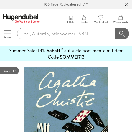
100 Tage Rückgaberecht***
Abholung in über 100 Filialen
Filiale
Konto
Merkzettel
Warenkorb
Hugendubel
Menu
Summer Sale:
13% Rabatt
auf viele Sortimente mit dem
12
mehr
Code
SOMMER13
erfahren
Band 13