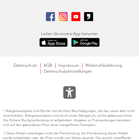
Laden Sie unsere App herunter.
Datenschutz
AGB
Impressum
Widerrufsbelehrung
Datenschutzeinstellungen
Mängelexemplare sind Bücher mit leichten Beschädigungen, die das Lesen aber nicht
1
einschränken. Mängelexemplare sind durch einen Stempel als solche gekennzeichnet.
Die frühere Buchpreisbindung ist aufgehoben. Angaben zu Preissenkungen beziehen
sich auf den gebundenen Preis eines mangelfreien Exemplars.
Diese Artikel unterliegen nicht der Preisbindung, die Preisbindung dieser Artikel
2
wurde aufgehoben oder der Preis wurde vom Verlag gesenkt. Die jeweils zutreffende