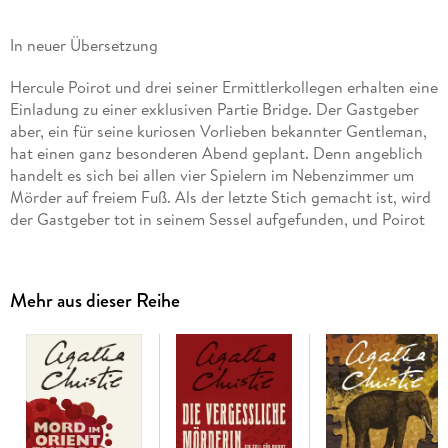
In neuer Übersetzung
Hercule Poirot und drei seiner Ermittlerkollegen erhalten eine
Einladung zu einer exklusiven Partie Bridge. Der Gastgeber
aber, ein für seine kuriosen Vorlieben bekannter Gentleman,
hat einen ganz besonderen Abend geplant. Denn angeblich
handelt es sich bei allen vier Spielern im Nebenzimmer um
Mörder auf freiem Fuß. Als der letzte Stich gemacht ist, wird
der Gastgeber tot in seinem Sessel aufgefunden, und Poirot
weiß: einer seiner Mitspieler muss ihn umgebracht haben.
Mehr aus dieser Reihe
Inhaltsverzeichnis
Cover
Titelseite
Vorwort
1 Mr Shaitana
2 Ein Abendessen bei Mr Shaitana
3 Eine Partie Bridge