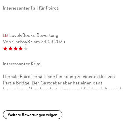
Interessanter Fall für Poirot!
LovelyBooks-Bewertung
Von Chrissy87
am
24.09.2025
Interessanter Krimi
Hercule Poirot erhält eine Einladung zu einer exklusiven
Partie Bridge. Der Gastgeber aber hat einen ganz
besonderen Abend geplant, denn angeblich handelt es sich
bei vier der Spieler um Mörder auf freiem Fuß. Als die Partie
Bridge beendet ist, ist der Gastgeber tot und einer von
Poirots Mitspielern muss der Täter sein. Den Fall als solchen
fand ich interessant, allerdings da ich die Regeln beim
Weitere Bewertungen zeigen
Bridgespielen nicht kennen, konnte ich manchen Hinweisen
nicht ganz folgen bzw. wusste ich nicht um ihre