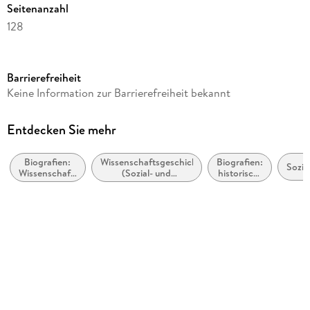
Seitenanzahl
128
Reihe
C.H.BECK Wissen, 2726
Barrierefreiheit
Autor/Autorin
Keine Information zur Barrierefreiheit bekannt
Dirk Kaesler
Verlag/Hersteller
Entdecken Sie mehr
Beck
Biografien:
Wissenschaftsgeschichte
Biografien:
Produktart
Sozio
Wissenschaft,
(Sozial- und
historisch,
kartoniert
Technologie
Geisteswissenschaften)
politisch,
und Medizin
militärisch
Abbildungen
mit 3 Abbildungen
Gewicht
120 g
ISBN
9783406622496