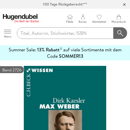
100 Tage Rückgaberecht***
Abholung in über 100 Filialen
Filiale
Konto
Merkzettel
Warenkorb
Hugendubel
Menu
Summer Sale:
13% Rabatt
auf viele Sortimente mit dem
12
mehr
Code
SOMMER13
erfahren
Band 2726