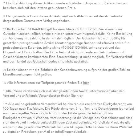
Die Preisbindung dieses Artikels wurde aufgehoben. Angaben zu Preissenkungen
7
beziehen sich auf den letzten gebundenen Preis.
Der gebundene Preis dieses Artikels wird nach Ablauf des auf der Artikelseite
8
dargestellten Datums vom Verlag angehoben.
Ihr Gutschein SOMMER13 gilt bis einschließlich 10.08.2026. Sie können den
12
Gutschein ausschließlich online einlösen unter www.hugendubel.de. Keine Bestellung
zur Abholung mit Zahlung in der Filiale möglich. Der Gutschein ist nicht gültig für
gesetzlich preisgebundene Artikel (deutschsprachige Bücher und eBooks) sowie für
preisgebundene Kalender, tolino shine (4016621130466), tolino select und das
Hugendubel Hörbuch Abo. Der Gutschein ist nicht mit anderen Gutscheinen und
Geschenkkarten kombinierbar. Eine Barauszahlung ist nicht möglich. Ein Weiterverkauf
und der Handel des Gutscheincodes sind nicht gestattet.
Leider können wir die Echtheit der Kundenbewertung aufgrund der großen Zahl an
15
Einzelbewertungen nicht prüfen.
Alle Informationen zur Tiefpreisgarantie finden Sie
hier
16
Alle Preise verstehen sich inkl. der gesetzlichen MwSt. Informationen über den
*
Versand und anfallende Versandkosten finden Sie
hier
Alle online gekauften Versandartikel beinhalten ein erweitertes Rückgaberecht von
***
100 Tagen nach Kaufdatum. Die Rücknahme von Bild-, Ton- und Datenträgern ist nur bei
noch versiegelter Ware möglich. Für in der Filiale gekaufte Artikel gilt ein
Rückgaberecht von 4 Wochen. Voraussetzung ist die Vorlage des Kassenbons und dass
sich der Artikel in wiederverkaufsfähigem Zustand befindet. Für digitale Produkte gilt
weiterhin die gesetzliche Widerrufsfrist von 14 Tagen. Bitte senden Sie Ihren Widerruf
zu digitalen Produkten per Mail an info@hugendubel.de.