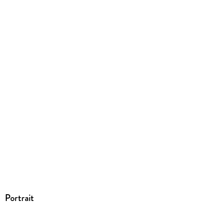
Herstelleradresse
Verlag C.H.Beck GmbH & Co. KG, Wilhelmstraße 9, 80801
München, produktsicherheit@beck.de
Portrait