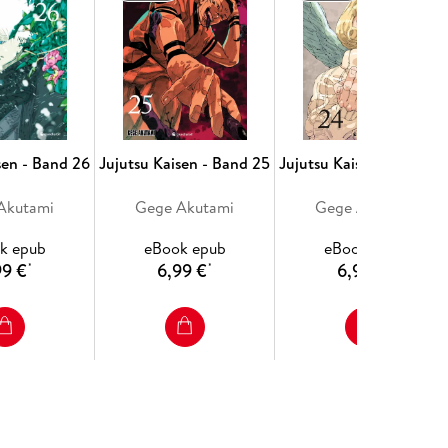
sen - Band 26
Jujutsu Kaisen - Band 25
Jujutsu Kaisen - Band 2
Akutami
Gege Akutami
Gege Akutami
k epub
eBook epub
eBook epub
99 €
6,99 €
6,99 €
*
*
*