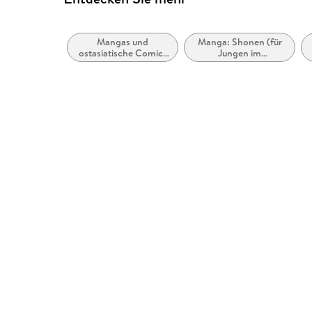
Mangas und
Manga: Shonen (für
ostasiatische Comic-
Jungen im
Stile bzw. -Traditionen
Teenageralter)