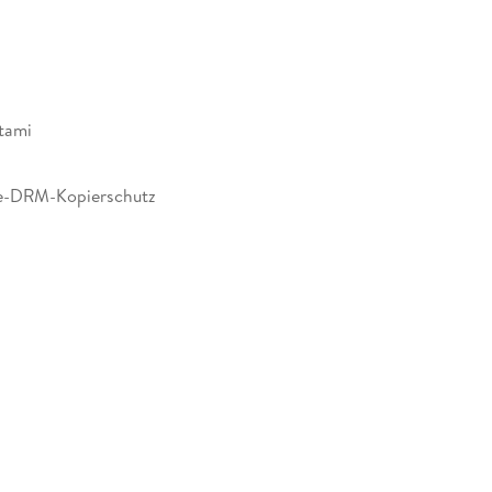
tami
e-DRM-Kopierschutz
443309