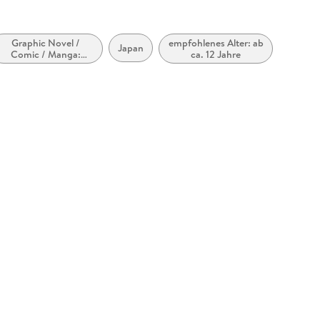
Graphic Novel /
empfohlenes Alter: ab
Japan
Comic / Manga:
ca. 12 Jahre
Fantasy, Esoterik