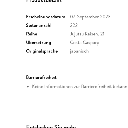
Erscheinungsdatum
07. September 2023
Seitenanzahl
222
Reihe
Jujutsu Kaisen, 21
Übersetzung
Costa Caspary
Originalsprache
japanisch
Family Sharing
Ja
Dateiformat
EPUB
Barrierefreiheit
Keine Informationen zur Barrierefreiheit bekann
Entdecken Sie mehr