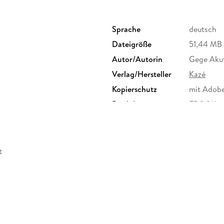
Sprache
deutsch
Dateigröße
51,44 MB
Autor/Autorin
Gege Aku
Verlag/Hersteller
Kazé
Kopierschutz
mit Adob
Produktart
EBOOK
ISBN
9782832
t