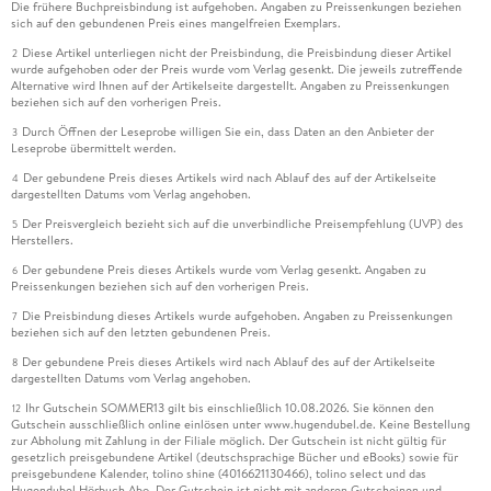
Die frühere Buchpreisbindung ist aufgehoben. Angaben zu Preissenkungen beziehen
sich auf den gebundenen Preis eines mangelfreien Exemplars.
Diese Artikel unterliegen nicht der Preisbindung, die Preisbindung dieser Artikel
2
wurde aufgehoben oder der Preis wurde vom Verlag gesenkt. Die jeweils zutreffende
Alternative wird Ihnen auf der Artikelseite dargestellt. Angaben zu Preissenkungen
beziehen sich auf den vorherigen Preis.
Durch Öffnen der Leseprobe willigen Sie ein, dass Daten an den Anbieter der
3
Leseprobe übermittelt werden.
Der gebundene Preis dieses Artikels wird nach Ablauf des auf der Artikelseite
4
dargestellten Datums vom Verlag angehoben.
Der Preisvergleich bezieht sich auf die unverbindliche Preisempfehlung (UVP) des
5
Herstellers.
Der gebundene Preis dieses Artikels wurde vom Verlag gesenkt. Angaben zu
6
Preissenkungen beziehen sich auf den vorherigen Preis.
Die Preisbindung dieses Artikels wurde aufgehoben. Angaben zu Preissenkungen
7
beziehen sich auf den letzten gebundenen Preis.
Der gebundene Preis dieses Artikels wird nach Ablauf des auf der Artikelseite
8
dargestellten Datums vom Verlag angehoben.
Ihr Gutschein SOMMER13 gilt bis einschließlich 10.08.2026. Sie können den
12
Gutschein ausschließlich online einlösen unter www.hugendubel.de. Keine Bestellung
zur Abholung mit Zahlung in der Filiale möglich. Der Gutschein ist nicht gültig für
gesetzlich preisgebundene Artikel (deutschsprachige Bücher und eBooks) sowie für
preisgebundene Kalender, tolino shine (4016621130466), tolino select und das
Hugendubel Hörbuch Abo. Der Gutschein ist nicht mit anderen Gutscheinen und