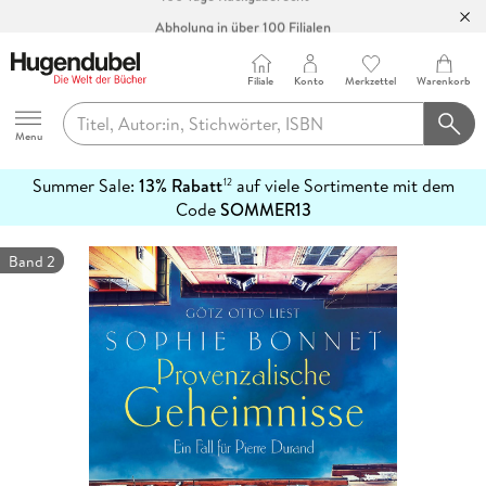
Abholung in über 100 Filialen
Filiale
Konto
Merkzettel
Warenkorb
Hugendubel
Menu
Summer Sale:
13% Rabatt
auf viele Sortimente mit dem
12
mehr
Code
SOMMER13
erfahren
Band 2