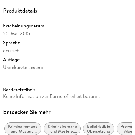
Produktdetails
Erscheinungsdatum
25. Mai 2015
Sprache
deutsch
Auflage
Ungekürzte Lesung
Ausgabe
Ungekürzt
Barrierefreiheit
Laufzeit
Keine Information zur Barrierefreiheit bekannt
577 Minuten
Reihe
Entdecken Sie mehr
Pierre Durand, 2
Kriminalromane
Kriminalromane
Belletristik in
Provenc
Autor/Autorin
und Mystery:
und Mystery:
Übersetzung
Alpes
Sophie Bonnet