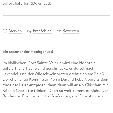
Sofort lieferbar (Download)
Merken
Empfehlen
Bewerten
Ein spannender Hochgenuss!
Im idyllischen Dorf Sainte-Valérie wird eine Hochzeit
gefeiert: Die Tische sind geschmückt, es duftet nach
Lavendel, und der Wildschweinbraten dreht sich am Spieß.
Der ehemalige Kommissar Pierre Durand fiebert bereits dem
Ende der Feier entgegen, denn dann will er ein Gläschen mit
Köchin Charlotte trinken. Doch so weit kommt es nicht: Der
Bruder der Braut wird tot aufgefunden, von Schrotkugeln
durchsiebt. War es ein Jagdunfall? Oder Mord? Pierres
Ermittlungen führen ihn in die einsamen Wälder der Provence
und mitten ins Herz des Dorfes . . .