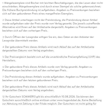
Mängelexemplare sind Bücher mit leichten Beschädigungen, die das Lesen aber nicht
1
einschränken. Mängelexemplare sind durch einen Stempel als solche gekennzeichnet.
Die frühere Buchpreisbindung ist aufgehoben. Angaben zu Preissenkungen beziehen
sich auf den gebundenen Preis eines mangelfreien Exemplars.
Diese Artikel unterliegen nicht der Preisbindung, die Preisbindung dieser Artikel
2
wurde aufgehoben oder der Preis wurde vom Verlag gesenkt. Die jeweils zutreffende
Alternative wird Ihnen auf der Artikelseite dargestellt. Angaben zu Preissenkungen
beziehen sich auf den vorherigen Preis.
Durch Öffnen der Leseprobe willigen Sie ein, dass Daten an den Anbieter der
3
Leseprobe übermittelt werden.
Der gebundene Preis dieses Artikels wird nach Ablauf des auf der Artikelseite
4
dargestellten Datums vom Verlag angehoben.
Der Preisvergleich bezieht sich auf die unverbindliche Preisempfehlung (UVP) des
5
Herstellers.
Der gebundene Preis dieses Artikels wurde vom Verlag gesenkt. Angaben zu
6
Preissenkungen beziehen sich auf den vorherigen Preis.
Die Preisbindung dieses Artikels wurde aufgehoben. Angaben zu Preissenkungen
7
beziehen sich auf den letzten gebundenen Preis.
Der gebundene Preis dieses Artikels wird nach Ablauf des auf der Artikelseite
8
dargestellten Datums vom Verlag angehoben.
Ihr Gutschein SOMMER13 gilt bis einschließlich 10.08.2026. Sie können den
12
Gutschein ausschließlich online einlösen unter www.hugendubel.de. Keine Bestellung
zur Abholung mit Zahlung in der Filiale möglich. Der Gutschein ist nicht gültig für