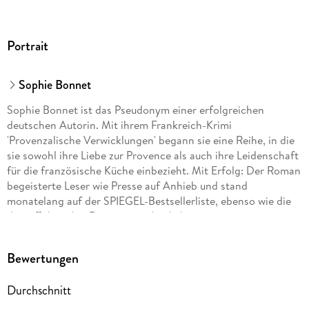
Portrait
Sophie Bonnet
Sophie Bonnet ist das Pseudonym einer erfolgreichen
deutschen Autorin. Mit ihrem Frankreich-Krimi
'Provenzalische Verwicklungen' begann sie eine Reihe, in die
sie sowohl ihre Liebe zur Provence als auch ihre Leidenschaft
für die französische Küche einbezieht. Mit Erfolg: Der Roman
begeisterte Leser wie Presse auf Anhieb und stand
monatelang auf der SPIEGEL-Bestsellerliste, ebenso wie die
darauffolgenden Romane um den liebenswerten
provenzalischen Ermittler Pierre Durand. Die Autorin lebt mit
ihrer Familie in Hamburg.
Bewertungen
Durchschnitt