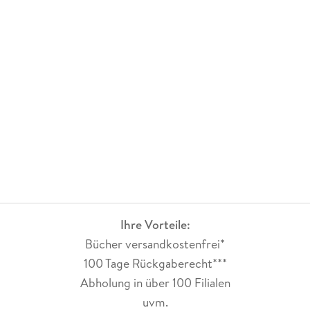
die gemütliche, humorvolle und gleichzeitig spannende
Frankreich-Krimis lieben, ist diese Reihe eine absolute
Empfehlung. Ein herrlicher Provence-Krimi mit Herz, Charme
und ganz viel Atmosphäre!
Ihre Vorteile:
Bücher versandkostenfrei*
100 Tage Rückgaberecht***
Abholung in über 100 Filialen
uvm.