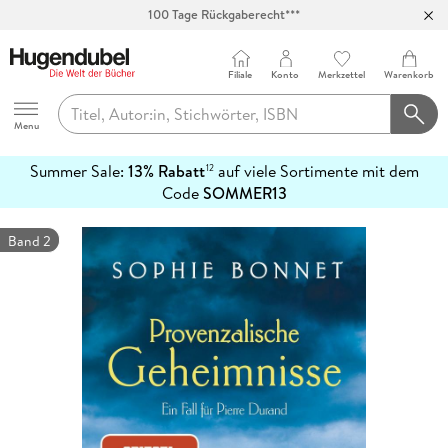
100 Tage Rückgaberecht***
Abholung in über 100 Filialen
Filiale
Konto
Merkzettel
Warenkorb
Hugendubel
Menu
Summer Sale:
13% Rabatt
auf viele Sortimente mit dem
12
mehr
Code
SOMMER13
erfahren
Band 2