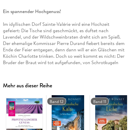
Ein spannender Hochgenuss!
Im idyllischen Dorf Sainte-Valérie wird eine Hochzeit
gefeiert: Die Tische sind geschmückt, es duftet nach
Lavendel, und der Wildschweinbraten dreht sich am Spieß.
Der ehemalige Kommissar Pierre Durand fiebert bereits dem
Ende der Feier entgegen, denn dann will er ein Gläschen mit
Köchin Charlotte trinken. Doch so weit kommt es nicht: Der
Bruder der Braut wird tot aufgefunden, von Schrotkugeln
durchsiebt. War es ein Jagdunfall? Oder Mord? Pierres
Ermittlungen führen ihn in die einsamen Wälder der Provence
- und mitten ins Herz des Dorfes . . .
Mehr aus dieser Reihe
'Niemand verbindet Genuss und Verbrechen so harmonisch
wie Sophie Bonnet in ihren Provence-Krimis.'
Hamburger
Morgenpost
Band 12
Band 11
Lesen Sie auch weitere Romane der hoch spannenden 'Pierre
Durand'-Reihe!
Alle Bände sind eigenständige Fälle und können unabhängig