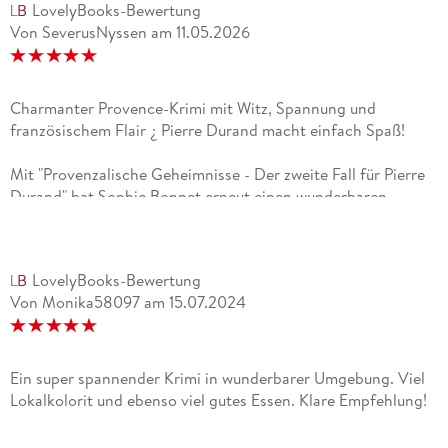
LovelyBooks-Bewertung
Von SeverusNyssen
am
11.05.2026
Charmanter Provence-Krimi mit Witz, Spannung und
französischem Flair ¿ Pierre Durand macht einfach Spaß!
Mit "Provenzalische Geheimnisse - Der zweite Fall für Pierre
Durand" hat Sophie Bonnet erneut einen wunderbaren
Provence-Krimi geschaffen, der genau die richtige Mischung
aus Spannung, Humor und französischem Lebensgefühl
bietet. Dieses Buch war für mich bereits der dritte oder vierte
LovelyBooks-Bewertung
Band der Reihe, und trotzdem zeigt sich wieder: Man kann
Von Monika58097
am
15.07.2024
die Geschichten auch problemlos unabhängig voneinander
lesen und sofort in die Atmosphäre eintauchen.Besonders
begeistert hat mich erneut der unverwechselbare Charme der
Provence. Beim Lesen spürt man förmlich die warme Sonne,
Ein super spannender Krimi in wunderbarer Umgebung. Viel
riecht den Lavendel und bekommt ständig Lust auf gutes
Lokalkolorit und ebenso viel gutes Essen. Klare Empfehlung!
Essen und ein Glas französischen Wein. Genau dieses
besondere Flair macht die Reihe für mich so einzigartig. Die