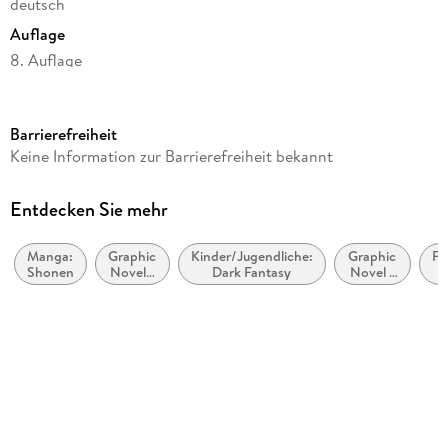
deutsch
Auflage
8. Auflage
Seitenanzahl
178
Barrierefreiheit
Altersempfehlung
Keine Information zur Barrierefreiheit bekannt
ab 14 Jahre
Reihe
Entdecken Sie mehr
Black Butler, 19
Manga:
Graphic
Kinder/Jugendliche:
Graphic
Fa
Autor/Autorin
Shonen
Novel /
Dark Fantasy
Novel /
D
Yana Toboso
Comic /
Comic /
Manga:
Manga:
Übersetzung
Krimi,
Fantasy,
Ge
Mystery
Esoterik
Claudia Peter
und
Thriller
Verlag/Hersteller
Carlsen Verlag GmbH
Originaltitel