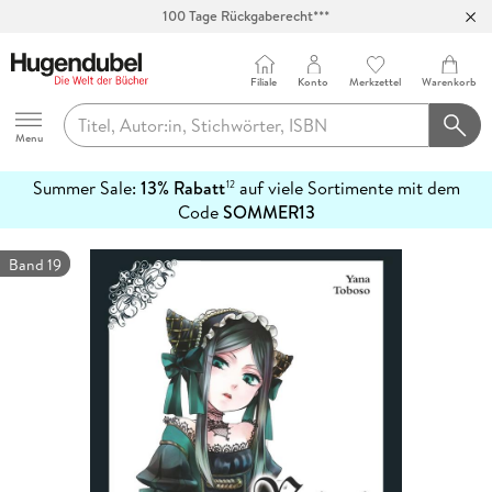
100 Tage Rückgaberecht***
Abholung in über 100 Filialen
Filiale
Konto
Merkzettel
Warenkorb
Hugendubel
Menu
Summer Sale:
13% Rabatt
auf viele Sortimente mit dem
12
mehr
Code
SOMMER13
erfahren
Band 19