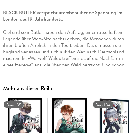
BLACK BUTLER verspricht atemberaubende Spannung im
London des 19. Jahrhunderts.
Ciel und sein Butler haben den Auftrag, einer rätselhaften
Legende über Werwölfe nachzugehen, die Menschen durch
ihren bloßen Anblick in den Tod treiben. Dazu müssen sie
England verlassen und sich auf den Weg nach Deutschland
machen. Im »Werwolf-Wald« treffen sie auf die Nachfahrin
eines Hexen-Clans, die über den Wald herrscht. Und schon
trüben sich die immergrünen Augen und wie sie sich trüben!
Einzigartiger Mix aus Krimi, Action und Mystery, bei dem der
Mehr aus dieser Reihe
Afternoon Tea nicht fehlen darf.
Weitere Informationen:
Band 35
Band 34
- empfohlen ab 14 Jahren
- Artbook und Character Guide zum Manga
- Anime auf Netflix
- Anime-DVD/Blu-ray von KAZÉ Anime