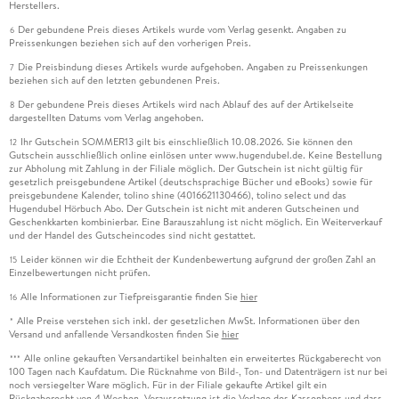
Herstellers.
Der gebundene Preis dieses Artikels wurde vom Verlag gesenkt. Angaben zu
6
Preissenkungen beziehen sich auf den vorherigen Preis.
Die Preisbindung dieses Artikels wurde aufgehoben. Angaben zu Preissenkungen
7
beziehen sich auf den letzten gebundenen Preis.
Der gebundene Preis dieses Artikels wird nach Ablauf des auf der Artikelseite
8
dargestellten Datums vom Verlag angehoben.
Ihr Gutschein SOMMER13 gilt bis einschließlich 10.08.2026. Sie können den
12
Gutschein ausschließlich online einlösen unter www.hugendubel.de. Keine Bestellung
zur Abholung mit Zahlung in der Filiale möglich. Der Gutschein ist nicht gültig für
gesetzlich preisgebundene Artikel (deutschsprachige Bücher und eBooks) sowie für
preisgebundene Kalender, tolino shine (4016621130466), tolino select und das
Hugendubel Hörbuch Abo. Der Gutschein ist nicht mit anderen Gutscheinen und
Geschenkkarten kombinierbar. Eine Barauszahlung ist nicht möglich. Ein Weiterverkauf
und der Handel des Gutscheincodes sind nicht gestattet.
Leider können wir die Echtheit der Kundenbewertung aufgrund der großen Zahl an
15
Einzelbewertungen nicht prüfen.
Alle Informationen zur Tiefpreisgarantie finden Sie
hier
16
Alle Preise verstehen sich inkl. der gesetzlichen MwSt. Informationen über den
*
Versand und anfallende Versandkosten finden Sie
hier
Alle online gekauften Versandartikel beinhalten ein erweitertes Rückgaberecht von
***
100 Tagen nach Kaufdatum. Die Rücknahme von Bild-, Ton- und Datenträgern ist nur bei
noch versiegelter Ware möglich. Für in der Filiale gekaufte Artikel gilt ein
Rückgaberecht von 4 Wochen. Voraussetzung ist die Vorlage des Kassenbons und dass