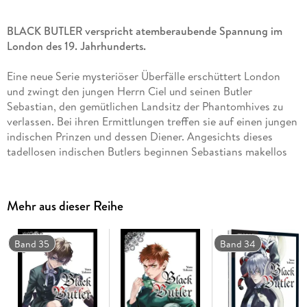
BLACK BUTLER verspricht atemberaubende Spannung im
London des 19. Jahrhunderts.
Eine neue Serie mysteriöser Überfälle erschüttert London
und zwingt den jungen Herrn Ciel und seinen Butler
Sebastian, den gemütlichen Landsitz der Phantomhives zu
verlassen. Bei ihren Ermittlungen treffen sie auf einen jungen
indischen Prinzen und dessen Diener. Angesichts dieses
tadellosen indischen Butlers beginnen Sebastians makellos
weißen Handschuhe zu wirbeln. Und wie sie wirbeln!
Einzigartiger Mix aus Krimi, Action und Mystery, bei dem der
Mehr aus dieser Reihe
Afternoon Tea nicht fehlen darf.
Weitere Informationen:
Band 35
Band 34
- empfohlen ab 14 Jahren
- Artbook und Character Guide zum Manga
- Anime auf Netflix
- Anime-DVD/Blu-ray von KAZÉ Anime