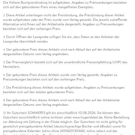
Die frühere Buchpreisbindung ist aufgehoben. Angaben zu Preissenkungen beziehen
sich auf den gebundenen Preis eines mangelfreien Exemplars.
Diese Artikel unterliegen nicht der Preisbindung, die Preisbindung dieser Artikel
2
wurde aufgehoben oder der Preis wurde vom Verlag gesenkt. Die jeweils zutreffende
Alternative wird Ihnen auf der Artikelseite dargestellt. Angaben zu Preissenkungen
beziehen sich auf den vorherigen Preis.
Durch Öffnen der Leseprobe willigen Sie ein, dass Daten an den Anbieter der
3
Leseprobe übermittelt werden.
Der gebundene Preis dieses Artikels wird nach Ablauf des auf der Artikelseite
4
dargestellten Datums vom Verlag angehoben.
Der Preisvergleich bezieht sich auf die unverbindliche Preisempfehlung (UVP) des
5
Herstellers.
Der gebundene Preis dieses Artikels wurde vom Verlag gesenkt. Angaben zu
6
Preissenkungen beziehen sich auf den vorherigen Preis.
Die Preisbindung dieses Artikels wurde aufgehoben. Angaben zu Preissenkungen
7
beziehen sich auf den letzten gebundenen Preis.
Der gebundene Preis dieses Artikels wird nach Ablauf des auf der Artikelseite
8
dargestellten Datums vom Verlag angehoben.
Ihr Gutschein SOMMER13 gilt bis einschließlich 10.08.2026. Sie können den
12
Gutschein ausschließlich online einlösen unter www.hugendubel.de. Keine Bestellung
zur Abholung mit Zahlung in der Filiale möglich. Der Gutschein ist nicht gültig für
gesetzlich preisgebundene Artikel (deutschsprachige Bücher und eBooks) sowie für
preisgebundene Kalender, tolino shine (4016621130466), tolino select und das