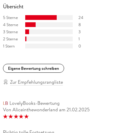
Übersicht
5 Sterne
24
4 Sterne
8
3 Sterne
3
2 Sterne
1
1 Stern
0
Eigene Bewertung schreiben
Zur Empfehlungsrangliste
LovelyBooks-Bewertung
Von Aliceinthewonderland
am
21.02.2025
Richtig tolle Fortsetzung