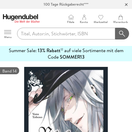
100 Tage Rückgaberecht***
Abholung in über 100 Filialen
Filiale
Konto
Merkzettel
Warenkorb
Hugendubel
Menu
Summer Sale:
13% Rabatt
auf viele Sortimente mit dem
12
mehr
Code
SOMMER13
erfahren
Band 14