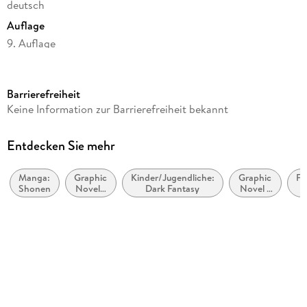
deutsch
Auflage
9. Auflage
Seitenanzahl
194
Barrierefreiheit
Altersempfehlung
Keine Information zur Barrierefreiheit bekannt
ab 14 Jahre
Reihe
Entdecken Sie mehr
Black Butler, 14
Manga:
Graphic
Kinder/Jugendliche:
Graphic
Fa
Autor/Autorin
Shonen
Novel /
Dark Fantasy
Novel /
D
Yana Toboso
Comic /
Comic /
Manga:
Manga:
Übersetzung
Krimi,
Fantasy,
Ge
Mystery
Esoterik
Claudia Peter
und
Thriller
Verlag/Hersteller
Carlsen Verlag GmbH
Originaltitel