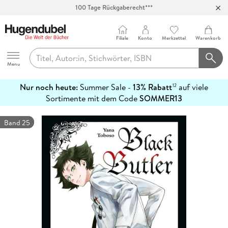
100 Tage Rückgaberecht***
Abholung in über 100 Filialen
Filiale
Konto
Merkzettel
Warenkorb
Hugendubel
Menu
Nur noch heute:
Summer Sale -
13% Rabatt
auf viele
12
mehr
Sortimente mit dem Code
SOMMER13
erfahren
Band 25