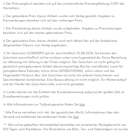
Der Preisvergleich bezieht sich auf die unverbindliche Preisempfehlung (UVP) des
5
Herstellers.
Der gebundene Preis dieses Artikels wurde vom Verlag gesenkt. Angaben zu
6
Preissenkungen beziehen sich auf den vorherigen Preis.
Die Preisbindung dieses Artikels wurde aufgehoben. Angaben zu Preissenkungen
7
beziehen sich auf den letzten gebundenen Preis.
Der gebundene Preis dieses Artikels wird nach Ablauf des auf der Artikelseite
8
dargestellten Datums vom Verlag angehoben.
Ihr Gutschein SOMMER13 gilt bis einschließlich 10.08.2026. Sie können den
12
Gutschein ausschließlich online einlösen unter www.hugendubel.de. Keine Bestellung
zur Abholung mit Zahlung in der Filiale möglich. Der Gutschein ist nicht gültig für
gesetzlich preisgebundene Artikel (deutschsprachige Bücher und eBooks) sowie für
preisgebundene Kalender, tolino shine (4016621130466), tolino select und das
Hugendubel Hörbuch Abo. Der Gutschein ist nicht mit anderen Gutscheinen und
Geschenkkarten kombinierbar. Eine Barauszahlung ist nicht möglich. Ein Weiterverkauf
und der Handel des Gutscheincodes sind nicht gestattet.
Leider können wir die Echtheit der Kundenbewertung aufgrund der großen Zahl an
15
Einzelbewertungen nicht prüfen.
Alle Informationen zur Tiefpreisgarantie finden Sie
hier
16
Alle Preise verstehen sich inkl. der gesetzlichen MwSt. Informationen über den
*
Versand und anfallende Versandkosten finden Sie
hier
Alle online gekauften Versandartikel beinhalten ein erweitertes Rückgaberecht von
***
100 Tagen nach Kaufdatum. Die Rücknahme von Bild-, Ton- und Datenträgern ist nur bei