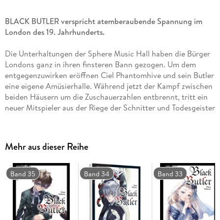
BLACK BUTLER verspricht atemberaubende Spannung im
London des 19. Jahrhunderts.
Die Unterhaltungen der Sphere Music Hall haben die Bürger
Londons ganz in ihren finsteren Bann gezogen. Um dem
entgegenzuwirken eröffnen Ciel Phantomhive und sein Butler
eine eigene Amüsierhalle. Während jetzt der Kampf zwischen
beiden Häusern um die Zuschauerzahlen entbrennt, tritt ein
neuer Mitspieler aus der Riege der Schnitter und Todesgeister
auf den Plan. . .
Einzigartiger Mix aus Krimi, Action und Mystery, bei dem der
Mehr aus dieser Reihe
Afternoon Tea nicht fehlen darf.
Weitere Informationen:
Band 35
Band 34
Band 33
- empfohlen ab 14 Jahren
- Artbook und Character Guide zum Manga
- Anime auf Netflix
- Anime-DVD/Blu-ray von KAZÉ Anime