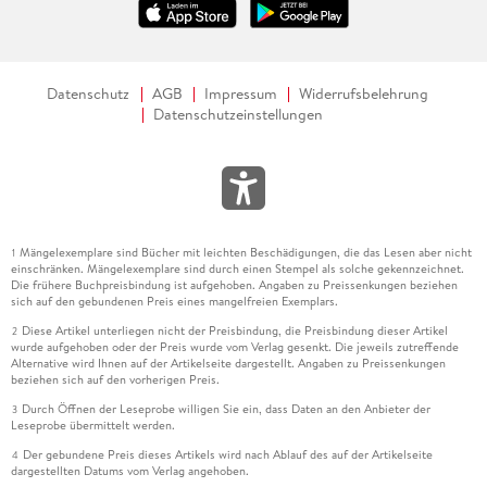
Datenschutz
AGB
Impressum
Widerrufsbelehrung
Datenschutzeinstellungen
Mängelexemplare sind Bücher mit leichten Beschädigungen, die das Lesen aber nicht
1
einschränken. Mängelexemplare sind durch einen Stempel als solche gekennzeichnet.
Die frühere Buchpreisbindung ist aufgehoben. Angaben zu Preissenkungen beziehen
sich auf den gebundenen Preis eines mangelfreien Exemplars.
Diese Artikel unterliegen nicht der Preisbindung, die Preisbindung dieser Artikel
2
wurde aufgehoben oder der Preis wurde vom Verlag gesenkt. Die jeweils zutreffende
Alternative wird Ihnen auf der Artikelseite dargestellt. Angaben zu Preissenkungen
beziehen sich auf den vorherigen Preis.
Durch Öffnen der Leseprobe willigen Sie ein, dass Daten an den Anbieter der
3
Leseprobe übermittelt werden.
Der gebundene Preis dieses Artikels wird nach Ablauf des auf der Artikelseite
4
dargestellten Datums vom Verlag angehoben.