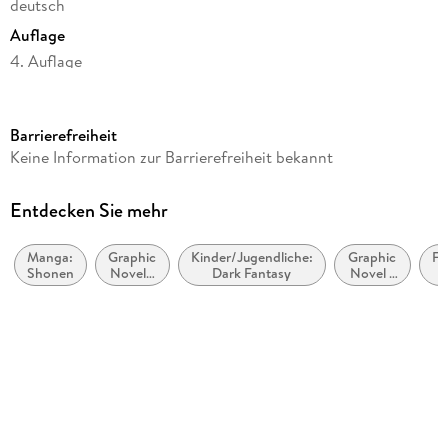
deutsch
Auflage
4. Auflage
Seitenanzahl
178
Barrierefreiheit
Altersempfehlung
Keine Information zur Barrierefreiheit bekannt
ab 14 Jahre
Reihe
Entdecken Sie mehr
Black Butler, 25
Manga:
Graphic
Kinder/Jugendliche:
Graphic
Fa
Autor/Autorin
Shonen
Novel /
Dark Fantasy
Novel /
D
Yana Toboso
Comic /
Comic /
Manga:
Manga:
Übersetzung
Krimi,
Fantasy,
Ge
Mystery
Esoterik
Claudia Peter
und
Thriller
Verlag/Hersteller
Carlsen Verlag GmbH
Originaltitel