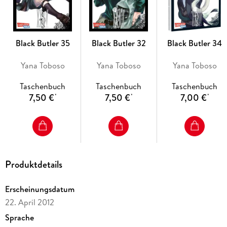
- Anime-DVD/Blu-ray von KAZÉ Anime
- Kinofilm
- Live-Action-Film
- Die Serie gilt als noch nicht abgeschlossen.
Black Butler 35
Black Butler 32
Black Butler 34
Yana Toboso
Yana Toboso
Yana Toboso
Taschenbuch
Taschenbuch
Taschenbuch
7,50 €
7,50 €
7,00 €
*
*
*
Produktdetails
Erscheinungsdatum
22. April 2012
Sprache