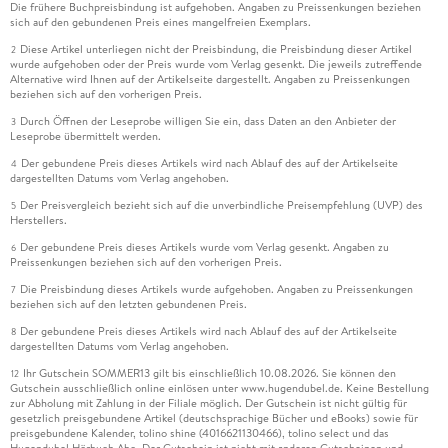
Die frühere Buchpreisbindung ist aufgehoben. Angaben zu Preissenkungen beziehen
sich auf den gebundenen Preis eines mangelfreien Exemplars.
Diese Artikel unterliegen nicht der Preisbindung, die Preisbindung dieser Artikel
2
wurde aufgehoben oder der Preis wurde vom Verlag gesenkt. Die jeweils zutreffende
Alternative wird Ihnen auf der Artikelseite dargestellt. Angaben zu Preissenkungen
beziehen sich auf den vorherigen Preis.
Durch Öffnen der Leseprobe willigen Sie ein, dass Daten an den Anbieter der
3
Leseprobe übermittelt werden.
Der gebundene Preis dieses Artikels wird nach Ablauf des auf der Artikelseite
4
dargestellten Datums vom Verlag angehoben.
Der Preisvergleich bezieht sich auf die unverbindliche Preisempfehlung (UVP) des
5
Herstellers.
Der gebundene Preis dieses Artikels wurde vom Verlag gesenkt. Angaben zu
6
Preissenkungen beziehen sich auf den vorherigen Preis.
Die Preisbindung dieses Artikels wurde aufgehoben. Angaben zu Preissenkungen
7
beziehen sich auf den letzten gebundenen Preis.
Der gebundene Preis dieses Artikels wird nach Ablauf des auf der Artikelseite
8
dargestellten Datums vom Verlag angehoben.
Ihr Gutschein SOMMER13 gilt bis einschließlich 10.08.2026. Sie können den
12
Gutschein ausschließlich online einlösen unter www.hugendubel.de. Keine Bestellung
zur Abholung mit Zahlung in der Filiale möglich. Der Gutschein ist nicht gültig für
gesetzlich preisgebundene Artikel (deutschsprachige Bücher und eBooks) sowie für
preisgebundene Kalender, tolino shine (4016621130466), tolino select und das