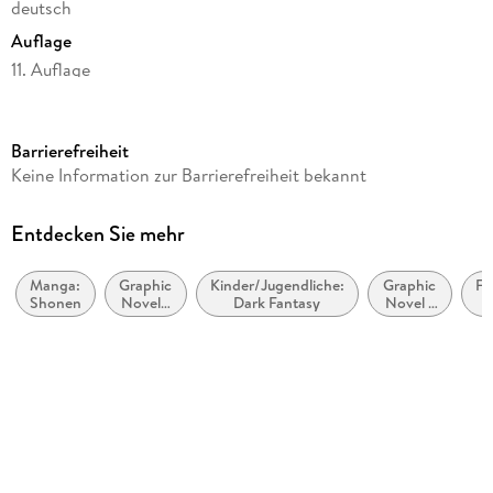
deutsch
Auflage
11. Auflage
Seitenanzahl
194
Barrierefreiheit
Altersempfehlung
Keine Information zur Barrierefreiheit bekannt
ab 14 Jahre
Reihe
Entdecken Sie mehr
Black Butler, 11
Manga:
Graphic
Kinder/Jugendliche:
Graphic
Fa
Autor/Autorin
Shonen
Novel /
Dark Fantasy
Novel /
D
Yana Toboso
Comic /
Comic /
Manga:
Manga:
Übersetzung
Krimi,
Fantasy,
Ge
Mystery
Esoterik
Claudia Peter
und
Thriller
Verlag/Hersteller
Carlsen Verlag GmbH
Originaltitel