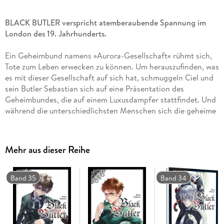
BLACK BUTLER verspricht atemberaubende Spannung im
London des 19. Jahrhunderts.
Ein Geheimbund namens »Aurora-Gesellschaft« rühmt sich,
Tote zum Leben erwecken zu können. Um herauszufinden, was
es mit dieser Gesellschaft auf sich hat, schmuggeln Ciel und
sein Butler Sebastian sich auf eine Präsentation des
Geheimbundes, die auf einem Luxusdampfer stattfindet. Und
während die unterschiedlichsten Menschen sich die geheime
Losung »Phönixe« zurufen, beginnt das weite Meer unter
ihnen zu tosen. . . und wie es tost!
Mehr aus dieser Reihe
Einzigartiger Mix aus Krimi, Action und Mystery, bei dem der
Afternoon Tea nicht fehlen darf.
Band 35
Band 34
Weitere Informationen:
- empfohlen ab 14 Jahren
- Artbook und Character Guide zum Manga
- Anime auf Netflix