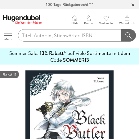
100 Tage Rückgaberecht***
Abholung in über 100 Filialen
Filiale
Konto
Merkzettel
Warenkorb
Hugendubel
Menu
Summer Sale:
13% Rabatt
auf viele Sortimente mit dem
12
mehr
Code
SOMMER13
erfahren
Band 11