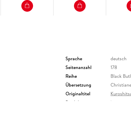
Sprache
deutsch
Seitenanzahl
178
Reihe
Black Butl
Übersetzung
Christia
Originaltitel
Kuroshitsu
Produktart
kartoniert
rbig
Gewicht
148 g
Sonstiges
Taschenb
Herstelleradresse
Carlsen V