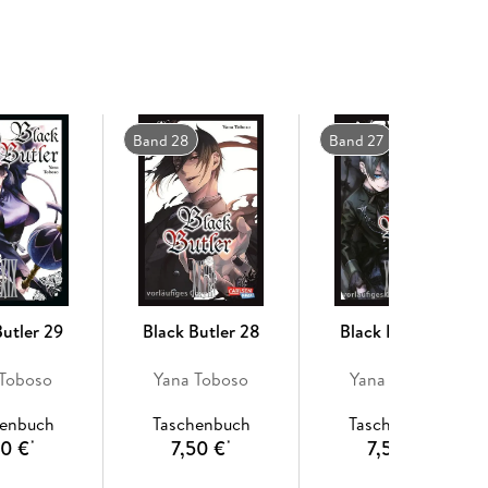
Band 28
Band 27
Butler 29
Black Butler 28
Black Butler 27
 Toboso
Yana Toboso
Yana Toboso
henbuch
Taschenbuch
Taschenbuch
50 €
7,50 €
7,50 €
*
*
*