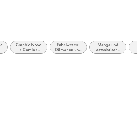
Hamburg, 
e:
Graphic Novel
Fabelwesen:
Manga und
/ Comic /
Dämonen und
ostasiatische
Manga:
ähnliche
Comic-Stile
Fantasy,
Geister oder
bzw. -
Esoterik
Wesen
Traditionen
(Manhwa,
Manhua,
internationale
Manga)