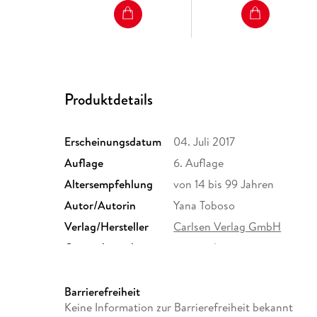
Produktdetails
Erscheinungsdatum
04. Juli 2017
Auflage
6. Auflage
Altersempfehlung
von 14 bis 99 Jahren
Autor/Autorin
Yana Toboso
Verlag/Hersteller
Carlsen Verlag GmbH
Originalsprache
japanisch
Abbildungen
194 Seiten; schwarzweiß + fa
Größe (L/B/H)
175/116/22 mm
Barrierefreiheit
Keine Information zur Barrierefreiheit bekannt
ISBN
9783551753595