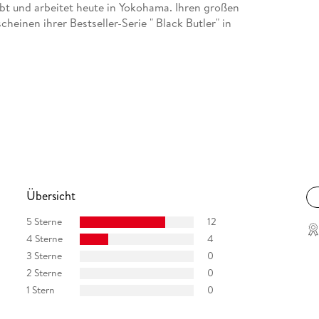
ebt und arbeitet heute in Yokohama. Ihren großen
einen ihrer Bestseller-Serie " Black Butler" in
Übersicht
5 Sterne
12
4 Sterne
4
3 Sterne
0
2 Sterne
0
1 Stern
0