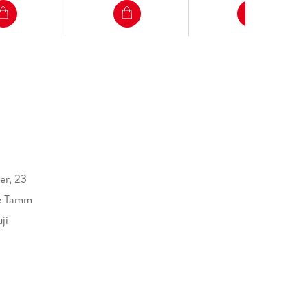
er, 23
ne Tamm
ji
uch
erlag GmbH, Völckersstraße 14-20, 22765