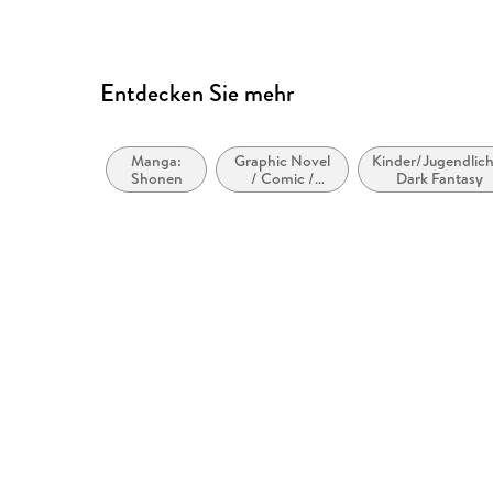
Entdecken Sie mehr
Manga:
Graphic Novel
Kinder/Jugendlich
Shonen
/ Comic /
Dark Fantasy
Manga: Krimi,
Mystery und
Thriller