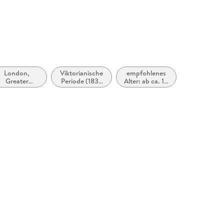
produktsicherheit@carlsen.de
London,
Viktorianische
empfohlenes
Greater
Periode (1837
Alter: ab ca. 14
London
bis 1901)
Jahre