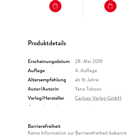
Produktdetails
Erscheinungsdatum
28. Mai 2019
Auflage
4. Auflage
Altersempfehlung
ab 16 Jahre
Autor/Autorin
Yana Toboso
Verlag/Hersteller
Carlsen Verlag GmbH
Originalsprache
japanisch
Abbildungen
sw + farbig
Größe (L/B/H)
171/114/15 mm
Barrierefreiheit
Keine Information zur Barrierefreiheit bekannt
ISBN
9783551755124