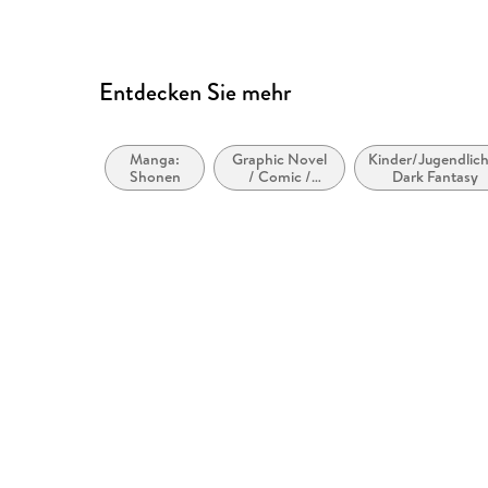
Entdecken Sie mehr
Manga:
Graphic Novel
Kinder/Jugendlich
Shonen
/ Comic /
Dark Fantasy
Manga: Krimi,
Mystery und
Thriller