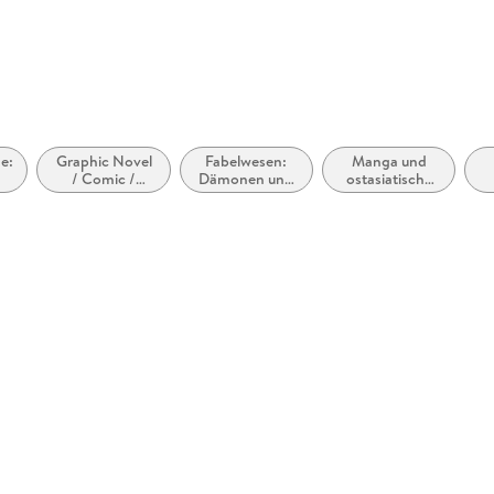
Hamburg, 
e:
Graphic Novel
Fabelwesen:
Manga und
/ Comic /
Dämonen und
ostasiatische
Manga:
ähnliche
Comic-Stile
Fantasy,
Geister oder
bzw. -
Esoterik
Wesen
Traditionen
(Manhwa,
Manhua,
internationale
Manga)