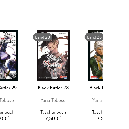
Band 28
Band 26
Butler 29
Black Butler 28
Black Butler 26
 Toboso
Yana Toboso
Yana Toboso
henbuch
Taschenbuch
Taschenbuch
50 €
7,50 €
7,50 €
*
*
*