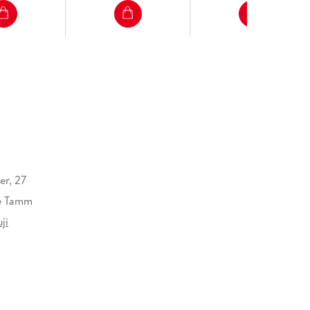
er, 27
ne Tamm
ji
uch
erlag GmbH, Völckersstraße 14-20, 22765