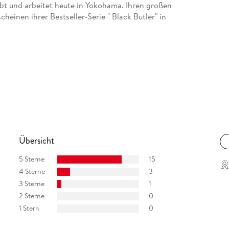
ebt und arbeitet heute in Yokohama. Ihren großen
einen ihrer Bestseller-Serie " Black Butler" in
Übersicht
5 Sterne
15
4 Sterne
3
3 Sterne
1
2 Sterne
0
1 Stern
0