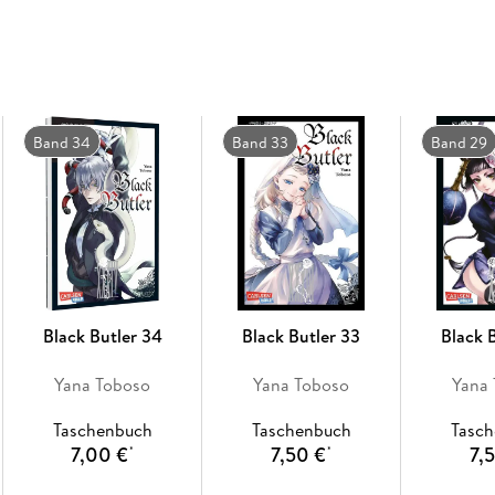
- Artbook und Character Guide zum Manga
- Anime auf Netflix
- Anime-DVD/Blu-ray von KAZÉ Anime
- Kinofilm
- Live-Action-Film
- Die Serie gilt als noch nicht abgeschlossen.
Band 34
Band 33
Band 29
Black Butler 34
Black Butler 33
Black 
Yana Toboso
Yana Toboso
Yana
Taschenbuch
Taschenbuch
Tasc
7,00 €
7,50 €
7,
*
*