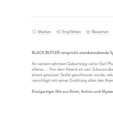
Merken
Empfehlen
Bewerten
BLACK BUTLER verspricht atemberaubende Sp
An seinem zehntem Geburtstag verlor Earl Phan
alleine. . . Von dem Abend als sein Zuhause üb
einem gewissen Teufel geschlossen wurde, rek
verschlägt mit seiner Erzählung allen den Atem
Einzigartiger Mix aus Krimi, Action und Myster
Weitere Informationen:
- empfohlen ab 14 Jahren