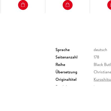
Sprache
deutsch
Seitenanzahl
178
Reihe
Black Butl
Übersetzung
Christia
Originaltitel
Kuroshitsu
Produktart
kartoniert
Gewicht
140 g
Sonstiges
Taschenb
Herstelleradresse
Carlsen V