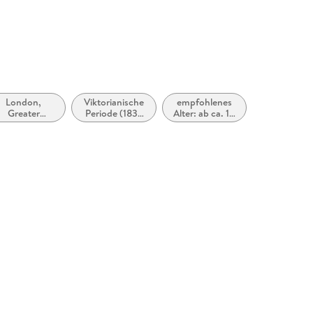
produktsicherheit@carlsen.de
London,
Viktorianische
empfohlenes
Greater
Periode (1837
Alter: ab ca. 14
London
bis 1901)
Jahre